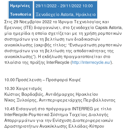
Ημερ/νίες
29/11/2022 - 29/11/2022 10:00
Τοποθεσία
Ξενοδοχείο Astoria, Ηράκλειο
Ο
ΤΟΠΟΣ
Στις 29 Νοεμβρίου 2022 το Ίδρυμα Τεχνολογίας και
ΜΑΣ
Έρευνας (ΙΤΕ) διοργανώνει, στο ξενοδοχείο Capsis Astoria,
μία ημερίδα η οποία σχετίζεται με τη χρήση ρομποτικών
Ο
συστημάτων για τη βελτίωση των διαδικασιών
ΔΗΜΟΣ
ανακύκλωσης (ακριβής τίτλος: “Ενσωμάτωση ρομποτικών
συστημάτων για τη βελτίωση της αποδοτικότητας της
ΠΟΛΙΤΙΣΜΟΣ
ανακύκλωσης”). Η εκδήλωση πραγματοποιείται στο
πλαίσιο της πράξης InterRecycle (
http://interrecycle.eu/
).
ΑΝΘΕΚΤΙΚΗ
ΠΟΛΗ
10.00 Προσέλευση – Προσφορά Καφέ
10.30 Χαιρετισμός
Κώστας Βαρδαβάς, Αντιδήμαρχος Ηρακλείου
Νίκος Ξυλούρης, Αντιπεριφερειάρχης Περιβάλλοντος
10.45 Εισαγωγή στο πρόγραμμα INTERREG με τίτλο
InterRecycle-Ρομποτικό Σύστημα Ταχείας Διαλογής
Απορριμμάτων για την Ενίσχυση Διαπεριφερειακών
Δραστηριοτήτων Ανακύκλωσης Ελλάδας-Κύπρου