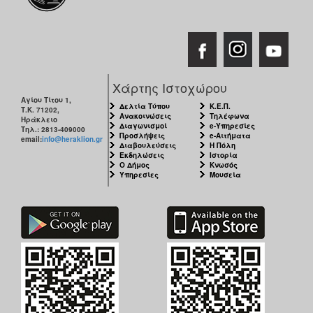
Χάρτης Ιστοχώρου
Αγίου Τίτου 1,
Δελτία Τύπου
Κ.Ε.Π.
Τ.Κ. 71202,
Ανακοινώσεις
Τηλέφωνα
Ηράκλειο
Διαγωνισμοί
e-Υπηρεσίες
Τηλ.: 2813-409000
Προσλήψεις
e-Αιτήματα
email:
info@heraklion.gr
Διαβουλεύσεις
Η Πόλη
Εκδηλώσεις
Ιστορία
Ο Δήμος
Κνωσός
Υπηρεσίες
Μουσεία