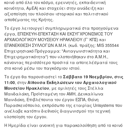
κοινό από όλο τον κόσμο, ερευνητές, εκπαιδευτική
κοινότητα, ΑμΕΑ) και στοχεύει στην ανάδειξη και
αξιοποίηση του πλούσιου ιστορικού και πολιτιστικού
αποθέματος της Κρήτης.
Το έργο λειτουργεί συμπληρωματικά στα προηγούμενα
έργα, ΕΠΙΣΚΕΥΗ-ΕΠΕΚΤΑΣΗ ΚΑΙ ΕΚΣΥΓΧΡΟΝΙΣΜΟΣ ΤΟΥ
ΑΡΧΑΙΟΛΟΓΙΚΟΥ ΜΟΥΣΕΙΟΥ ΗΡΑΚΛΕΙΟΥ (Γ’ ΚΠΣ) και
ΕΠΑΝΕΚΘΕΣΗ ΣΥΛΛΟΓΩΝ Α.Μ.Η. (κωδ. πράξης: MIS 355544
Επιχειρησιακό Πρόγραμμα: "Ανταγωνιστικότητα και
Επιχειρηματικότητα") που υλοποιήθηκαν στο Α.Μ.Η.,
κάνοντας περισσότερο προσιτά τα αποτελέσματά τους
στο κοινό μέσω του παγκόσμιου ιστού.
Το έργο θα παρουσιαστεί το
Σάββατο 19 Νοεμβρίου, στις
11:00
, στην
Αίθουσα Εκδηλώσεων του Αρχαιολογικού
Μουσείου Ηρακλείου
, με ομιλητές τους Στέλλα
Μανδαλάκη, Προϊσταμένη του ΑΜΗ, Δευκαλίωνα
Μανιδάκη, Επιβλέποντα του έργου ΕΣΠΑ, Θάνη
Παρασκευόπουλο, εκπρόσωπο της εταιρίας Unisystems που
ανέλαβε κατόπιν διεθνούς διαγωνισμού την τεχνική
υλοποίηση του έργου.
Η Ημερίδα είναι ανοικτή για παρακολούθηση από το κοινό