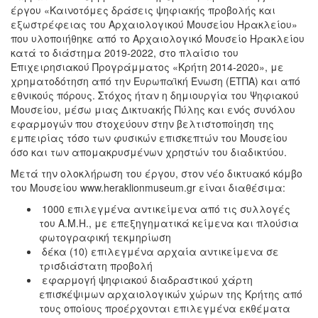
έργου «Καινοτόμες δράσεις ψηφιακής προβολής και
εξωστρέφειας του Αρχαιολογικού Μουσείου Ηρακλείου»
που υλοποιήθηκε από το Αρχαιολογικό Μουσείο Ηρακλείου
κατά το διάστημα 2019-2022, στο πλαίσιο του
Επιχειρησιακού Προγράμματος «Κρήτη 2014-2020», με
χρηματοδότηση από την Ευρωπαϊκή Ένωση (ΕΤΠΑ) και από
εθνικούς πόρους. Στόχος ήταν η δημιουργία του Ψηφιακού
Μουσείου, μέσω μιας Δικτυακής Πύλης και ενός συνόλου
εφαρμογών που στοχεύουν στην βελτιστοποίηση της
εμπειρίας τόσο των φυσικών επισκεπτών του Μουσείου
όσο και των απομακρυσμένων χρηστών του διαδικτύου.
Μετά την ολοκλήρωση του έργου, στον νέο δικτυακό κόμβο
του Μουσείου www.heraklionmuseum.gr είναι διαθέσιμα:
1000 επιλεγμένα αντικείμενα από τις συλλογές
του Α.Μ.Η., με επεξηγηματικά κείμενα και πλούσια
φωτογραφική τεκμηρίωση
δέκα (10) επιλεγμένα αρχαία αντικείμενα σε
τρισδιάστατη προβολή
εφαρμογή ψηφιακού διαδραστικού χάρτη
επισκέψιμων αρχαιολογικών χώρων της Κρήτης από
τους οποίους προέρχονται επιλεγμένα εκθέματα