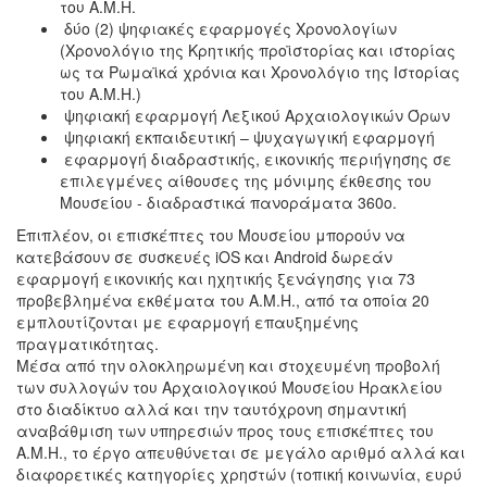
του Α.Μ.Η.
δύο (2) ψηφιακές εφαρμογές Χρονολογίων
(Χρονολόγιο της Κρητικής προϊστορίας και ιστορίας
ως τα Ρωμαϊκά χρόνια και Χρονολόγιο της Ιστορίας
του Α.Μ.Η.)
ψηφιακή εφαρμογή Λεξικού Αρχαιολογικών Όρων
ψηφιακή εκπαιδευτική – ψυχαγωγική εφαρμογή
εφαρμογή διαδραστικής, εικονικής περιήγησης σε
επιλεγμένες αίθουσες της μόνιμης έκθεσης του
Μουσείου - διαδραστικά πανοράματα 360ο.
Επιπλέον, οι επισκέπτες του Μουσείου μπορούν να
κατεβάσουν σε συσκευές iOS και Android δωρεάν
εφαρμογή εικονικής και ηχητικής ξενάγησης για 73
προβεβλημένα εκθέματα του Α.Μ.Η., από τα οποία 20
εμπλουτίζονται με εφαρμογή επαυξημένης
πραγματικότητας.
Μέσα από την ολοκληρωμένη και στοχευμένη προβολή
των συλλογών του Αρχαιολογικού Μουσείου Ηρακλείου
στο διαδίκτυο αλλά και την ταυτόχρονη σημαντική
αναβάθμιση των υπηρεσιών προς τους επισκέπτες του
Α.Μ.Η., το έργο απευθύνεται σε μεγάλο αριθμό αλλά και
διαφορετικές κατηγορίες χρηστών (τοπική κοινωνία, ευρύ