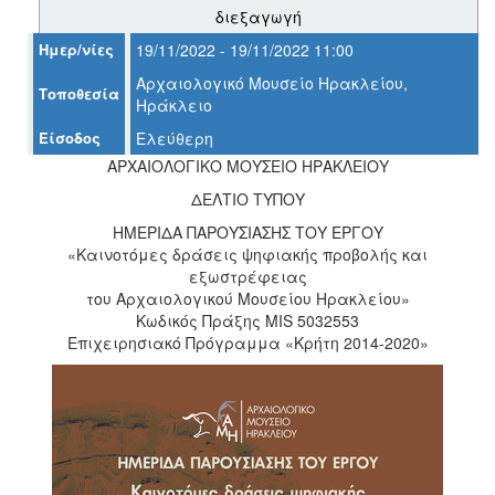
διεξαγωγή
Ημερ/νίες
19/11/2022 - 19/11/2022 11:00
Ο
ΤΟΠΟΣ
Αρχαιολογικό Μουσείο Ηρακλείου,
Τοποθεσία
ΜΑΣ
Ηράκλειο
Είσοδος
Ελεύθερη
Ο
ΔΗΜΟΣ
ΑΡΧΑΙΟΛΟΓΙΚΟ ΜΟΥΣΕΙΟ ΗΡΑΚΛΕΙΟΥ
ΔΕΛΤΙΟ ΤΥΠΟΥ
ΠΟΛΙΤΙΣΜΟΣ
ΗΜΕΡΙΔΑ ΠΑΡΟΥΣΙΑΣΗΣ ΤΟΥ ΕΡΓΟΥ
«Καινοτόμες δράσεις ψηφιακής προβολής και
ΑΝΘΕΚΤΙΚΗ
εξωστρέφειας
ΠΟΛΗ
του Αρχαιολογικού Μουσείου Ηρακλείου»
Κωδικός Πράξης MIS 5032553
Επιχειρησιακό Πρόγραμμα «Κρήτη 2014-2020»