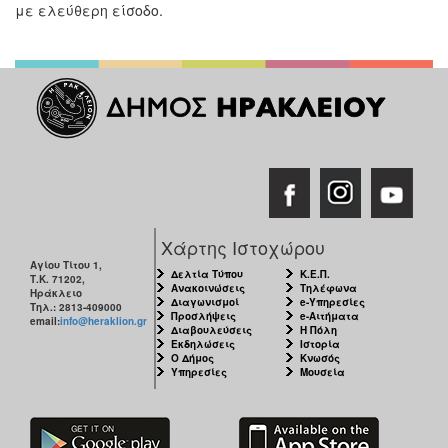
με ελεύθερη είσοδο.
Χάρτης Ιστοχώρου
Αγίου Τίτου 1,
Δελτία Τύπου
Κ.Ε.Π.
Τ.Κ. 71202,
Ανακοινώσεις
Τηλέφωνα
Ηράκλειο
Διαγωνισμοί
e-Υπηρεσίες
Τηλ.: 2813-409000
Προσλήψεις
e-Αιτήματα
email:
info@heraklion.gr
Διαβουλεύσεις
Η Πόλη
Εκδηλώσεις
Ιστορία
Ο Δήμος
Κνωσός
Υπηρεσίες
Μουσεία