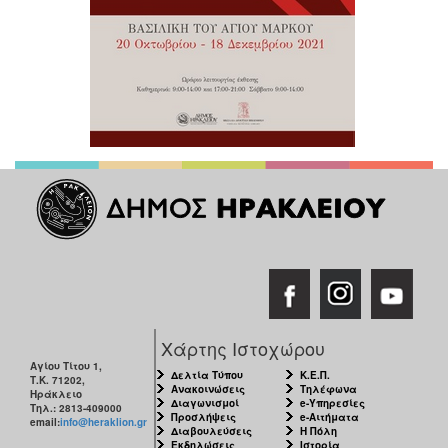
Χάρτης Ιστοχώρου
Αγίου Τίτου 1,
Δελτία Τύπου
Κ.Ε.Π.
Τ.Κ. 71202,
Ανακοινώσεις
Τηλέφωνα
Ηράκλειο
Διαγωνισμοί
e-Υπηρεσίες
Τηλ.: 2813-409000
Προσλήψεις
e-Αιτήματα
email:
info@heraklion.gr
Διαβουλεύσεις
Η Πόλη
Εκδηλώσεις
Ιστορία