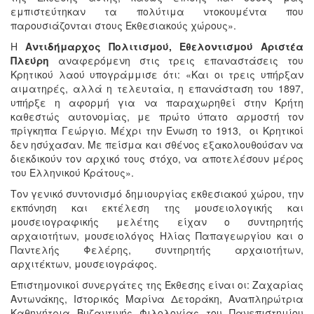
εμπιστεύτηκαν τα πολύτιμα ντοκουμέντα που
παρουσιάζονται στους Εκθεσιακούς χώρους».
Η
Αντιδήμαρχος Πολιτισμού, Εθελοντισμού Αριστέα
Πλεύρη
αναφερόμενη στις τρεις επαναστάσεις του
Κρητικού λαού υπογράμμισε ότι: «Και οι τρεις υπήρξαν
αιματηρές, αλλά η τελευταία, η επανάσταση του 1897,
υπήρξε η αφορμή για να παραχωρηθεί στην Κρήτη
καθεστώς αυτονομίας, με πρώτο ύπατο αρμοστή τον
πρίγκηπα Γεώργιο. Μέχρι την Ένωση το 1913, οι Κρητικοί
δεν ησύχασαν. Με πείσμα και σθένος εξακολουθούσαν να
διεκδικούν τον αρχικό τους στόχο, να αποτελέσουν μέρος
του Ελληνικού Κράτους».
Τον γενικό συντονισμό δημιουργίας εκθεσιακού χώρου, την
εκπόνηση και εκτέλεση της μουσειολογικής και
μουσειογραφικής μελέτης είχαν ο συντηρητής
αρχαιοτήτων, μουσειολόγος Ηλίας Παπαγεωργίου και ο
Παντελής Φελέρης, συντηρητής αρχαιοτήτων,
αρχιτέκτων, μουσειογράφος.
Επιστημονικοί συνεργάτες της Έκθεσης είναι οι: Ζαχαρίας
Αντωνάκης, Ιστορικός Μαρίνα Δετοράκη, Αναπληρώτρια
Καθηγήτρια Βυζαντινής Φιλολογίας του Πανεπιστημίου