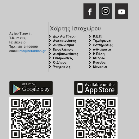
Χάρτης Ιστοχώρου
Αγίου Τίτου 1,
Δελτία Τύπου
Κ.Ε.Π.
Τ.Κ. 71202,
Ανακοινώσεις
Τηλέφωνα
Ηράκλειο
Διαγωνισμοί
e-Υπηρεσίες
Τηλ.: 2813-409000
Προσλήψεις
e-Αιτήματα
email:
info@heraklion.gr
Διαβουλεύσεις
Η Πόλη
Εκδηλώσεις
Ιστορία
Ο Δήμος
Κνωσός
Υπηρεσίες
Μουσεία