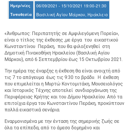
Ημερ/νίες
06/09/2021 - 15/10/2021 19:00-21:30
Τοποθεσία
Βασιλική Αγίου Μάρκου, Ηράκλειο
Ο
ΤΟΠΟΣ
ΜΑΣ
«Άνθρωπος: Περιπατητής σε Αμφιλεγόμενη Πορεία»,
Ο
είναι ο τίτλος της έκθεσης ,με έργα του εικαστικού
ΔΗΜΟΣ
Κωνσταντίνου Περάκη, που θα φιλοξενηθεί στη
Δημοτική Πινακοθήκη Ηρακλείου (Βασιλική Αγίου
ΠΟΛΙΤΙΣΜΟΣ
Μάρκου), από 6 Σεπτεμβρίου έως 15 Οκτωβρίου 2021.
ΑΝΘΕΚΤΙΚΗ
Την ημέρα της έναρξης η έκθεση θα είναι ανοιχτή από
ΠΟΛΗ
τις 7 το απόγευμα έως τις 9:30 το βράδυ. Η έκθεση
που επιμελείται η Μυρτώ Κοντομιτάκη, Μουσειολόγος
και Ιστορικός Τέχνης αποτελεί συνδιοργάνωση της
Περιφέρειας Κρήτης και του Δήμου Ηρακλείου. Από τα
επιτοίχια έργα του Κωνσταντίνου Περάκη, προκύπτουν
πολλά εικαστικά σενάρια.
Εναρμονισμένα με την ένταση της σημερινής ζωής σε
όλα τα επίπεδα, από το άμεσο δομημένο και