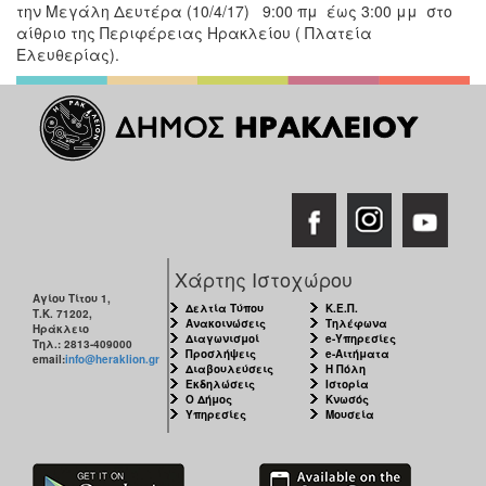
την Μεγάλη Δευτέρα (10/4/17) 9:00 πμ έως 3:00 μμ στο
αίθριο της Περιφέρειας Ηρακλείου ( Πλατεία
Ελευθερίας).
Χάρτης Ιστοχώρου
Αγίου Τίτου 1,
Δελτία Τύπου
Κ.Ε.Π.
Τ.Κ. 71202,
Ανακοινώσεις
Τηλέφωνα
Ηράκλειο
Διαγωνισμοί
e-Υπηρεσίες
Τηλ.: 2813-409000
Προσλήψεις
e-Αιτήματα
email:
info@heraklion.gr
Διαβουλεύσεις
Η Πόλη
Εκδηλώσεις
Ιστορία
Ο Δήμος
Κνωσός
Υπηρεσίες
Μουσεία