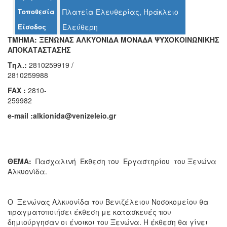
Τοποθεσία
Πλατεία Ελευθερίας, Ηράκλειο
Είσοδος
Ελεύθερη
Ο
ΤΟΠΟΣ
ΤΜΗΜΑ:
ΞΕΝΩΝΑΣ ΑΛΚΥΟΝΙΔΑ ΜΟΝΑΔΑ ΨΥΧΟΚΟΙΝΩΝΙΚΗΣ
ΜΑΣ
ΑΠΟΚΑΤΑΣΤΑΣΗΣ
Τηλ
.:
2810259919 /
Ο
2810259988
ΔΗΜΟΣ
FAX :
2810-
ΠΟΛΙΤΙΣΜΟΣ
259982
e
-
mail
:alkionida@venizeleio.gr
ΑΝΘΕΚΤΙΚΗ
ΠΟΛΗ
ΘΕΜΑ:
Πασχαλινή Έκθεση του Εργαστηρίου του Ξενώνα
Αλκυονίδα.
O Ξενώνας Αλκυονίδα του Βενιζέλειου Νοσοκομείου θα
πραγματοποιήσει έκθεση με κατασκευές που
δημιούργησαν οι ένοικοι του Ξενώνα. Η έκθεση θα γίνει