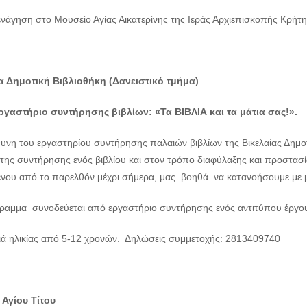
ενάγηση στο Μουσείο Αγίας Αικατερίνης της Ιεράς Αρχιεπισκοπής Κρήτη
α Δημοτική Βιβλιοθήκη (Δανειστικό τμήμα)
ργαστήριο συντήρησης βιβλίων: «Τα ΒΙΒΛΙΑ και τα μάτια σας!».
υνη του εργαστηρίου συντήρησης παλαιών βιβλίων της Βικελαίας Δημοτ
της συντήρησης ενός βιβλίου και στον τρόπο διαφύλαξης και προστασία
ένου από το παρελθόν μέχρι σήμερα, μας βοηθά να κατανοήσουμε με μια
ραμμα συνοδεύεται από εργαστήριο συντήρησης ενός αντιτύπου έργου 
διά ηλικίας από 5-12 χρονών. Δηλώσεις συμμετοχής: 2813409740
 Αγίου Τίτου