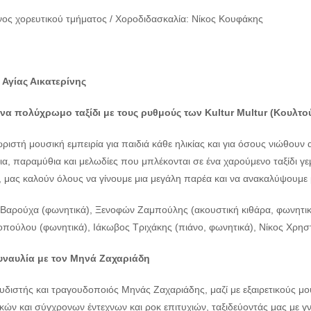
ος χορευτικού τμήματος / Χοροδιδασκαλία: Νίκος Κουφάκης
 Αγίας Αικατερίνης
να πολύχρωμο ταξίδι με τους ρυθμούς των
Kultur
Multur (Κουλτο
ριστή μουσική εμπειρία για παιδιά κάθε ηλικίας και για όσους νιώθουν 
α, παραμύθια και μελωδίες που μπλέκονται σε ένα χαρούμενο ταξίδι γεμ
, μας καλούν όλους να γίνουμε μια μεγάλη παρέα και να ανακαλύψουμε 
 Βαρούχα (φωνητικά), Ξενοφών Ζαμπούλης (ακουστική κιθάρα, φωνητικά)
οπούλου (φωνητικά), Ιάκωβος Τριχάκης (πιάνο, φωνητικά), Νίκος Χρησ
Συναυλία με τον Μηνά Ζαχαριάδη
διστής και τραγουδοποιός Μηνάς Ζαχαριάδης, μαζί με εξαιρετικούς μου
κών και σύγχρονων έντεχνων και ροκ επιτυχιών, ταξιδεύοντάς μας με γ