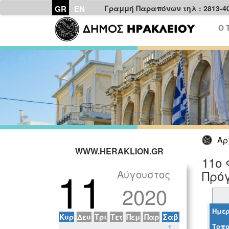
GR
EN
Γραμμή Παραπόνων τηλ : 2813-4
Ο 
Αρ
WWW.HERAKLION.GR
11ο 
11
Αύγουστος
Πρόγ
2020
Ημερ
Κυρ
Δευ
Τρι
Τετ
Πεμ
Παρ
Σαβ
Τοπο
1