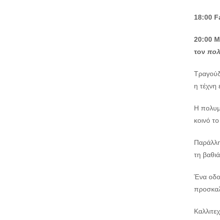
18:00 F
20:00
Μ
τον
πολ
Τραγούδι
η τέχνη 
Η πολυμ
κοινό το
Παράλλη
τη βαθιά
Ένα οδο
προσκαλώ
Καλλιτε