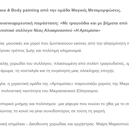
ace & Body painting από την ομάδα Μαγικές Μεταμορφώσεις.
ουσικοχορευτική παράσταση: «Με τραγούδια και με βήματα από τ
ιτιστικό σύλλογο Νέας Αλικαρνασσού «Η Αρτεμίσια»
α, μουσικές και χοροί που ζωντανεύουν εικόνες από την αλησμόνητη πα
έγιναν τρόπος ζωής και πολύτιμη κληρονομιά.
ελής χορωδία του συλλόγου, πλαισιωμένη από σολίστ τραγουδιστές, ε
 άρωμα, τη νοσταλγία και τη συγκίνηση μιας ολόκληρης εποχής.
λα, η χορευτική ομάδα της «Αρτεμισίας» παρουσιάζει χορούς της Μικρά
 πολιτιστική ταυτότητα του Μικρασιατικού Ελληνισμού.
ιπορικό μνήμης και πολιτισμού· μια γέφυρα που ενώνει το χθες με το 
ντας το κοινό να γίνει συνοδοιπόρος σε τούτη τη γιορτή.
χνική επιμέλεια – Διεύθυνση χορωδίας και ορχήστρας: Μαίρη Μαρκοπού