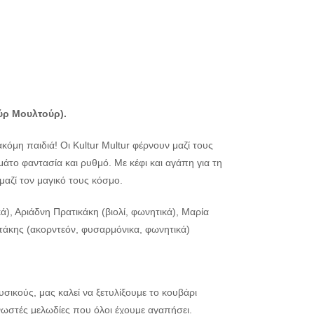
ύρ Μουλτούρ).
ακόμη παιδιά! Οι Kultur Multur φέρνουν μαζί τους
άτο φαντασία και ρυθμό. Με κέφι και αγάπη για τη
μαζί τον μαγικό τους κόσμο.
, Αριάδνη Πρατικάκη (βιολί, φωνητικά), Μαρία
τάκης (ακορντεόν, φυσαρμόνικα, φωνητικά)
σικούς, μας καλεί να ξετυλίξουμε το κουβάρι
νωστές μελωδίες που όλοι έχουμε αγαπήσει.