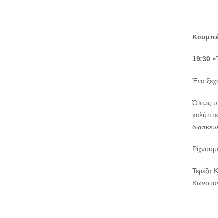
Κουμπέ
19:30 «
Ένα ξεχω
Όπως υπ
καλύπτε
διασκευ
Ρίχνουμ
Τερέζα 
Κωνσταν