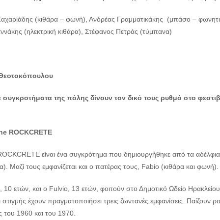
αχαριάδης (κιθάρα – φωνή), Ανδρέας Γραμματικάκης (μπάσο – φωνητικ
ννάκης (ηλεκτρική κιθάρα), Στέφανος Πετράς (τύμπανα)
Θεοτοκόπουλου
 συγκροτήματα της πόλης δίνουν τον δικό τους ρυθμό στο φεστι
he
ROCKCRETE
ROCKCRETE είναι ένα συγκρότημα που δημιουργήθηκε από τα αδέλφια 
). Μαζί τους εμφανίζεται και ο πατέρας τους, Fabio (κιθάρα και φωνή).
 10 ετών, και ο Fulvio, 13 ετών, φοιτούν στο Δημοτικό Ωδείο Ηρακλείο
ι στιγμής έχουν πραγματοποιήσει τρεις ζωντανές εμφανίσεις. Παίζουν ρ
ς του 1960 και του 1970.