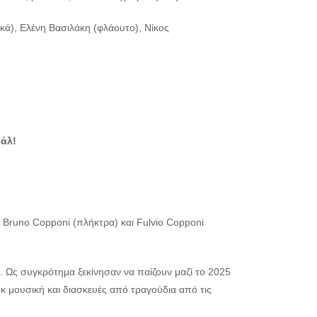
ά), Ελένη Βασιλάκη (φλάουτο), Νίκος
βάλ!
Bruno Copponi (πλήκτρα) και Fulvio Copponi
υ. Ως συγκρότημα ξεκίνησαν να παίζουν μαζί το 2025
οκ μουσική και διασκευές από τραγούδια από τις