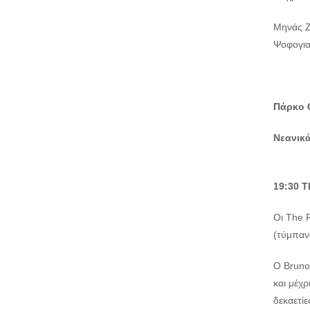
Μηνάς Ζ
Ψοφογια
Πάρκο 
Νεανικά
19:30
T
Οι The 
(τύμπανα
Ο Bruno,
και μέχρ
δεκαετίε