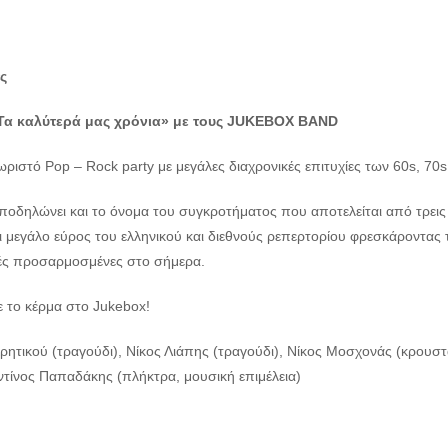
ς
Τα καλύτερά μας χρόνια»
με τους JUKEBOX BAND
ριστό Pop – Rock party με μεγάλες διαχρονικές επιτυχίες των 60s, 70s
οδηλώνει και το όνομα του συγκροτήματος που αποτελείται από τρεις
ι μεγάλο εύρος του ελληνικού και διεθνούς ρεπερτορίου φρεσκάροντα
ές προσαρμοσμένες στο σήμερα.
ε το κέρμα στο Jukebox!
Κρητικού (τραγούδι), Νίκος Λιάπης (τραγούδι), Νίκος Μοσχονάς (κρουσ
τίνος Παπαδάκης (πλήκτρα, μουσική επιμέλεια)