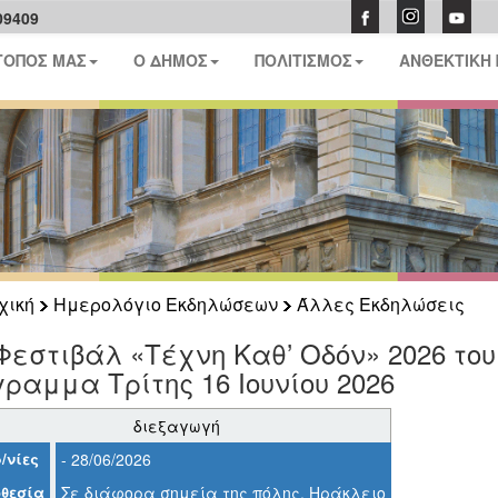
09409
ΤΟΠΟΣ ΜΑΣ
Ο ΔΗΜΟΣ
ΠΟΛΙΤΙΣΜΟΣ
ΑΝΘΕΚΤΙΚΗ
χική
Ημερολόγιο Εκδηλώσεων
Άλλες Εκδηλώσεις
Φεστιβάλ «Τέχνη Καθ’ Οδόν» 2026 το
ραμμα Τρίτης 16 Ιουνίου 2026
διεξαγωγή
/νίες
- 28/06/2026
θεσία
Σε διάφορα σημεία της πόλης, Ηράκλειο