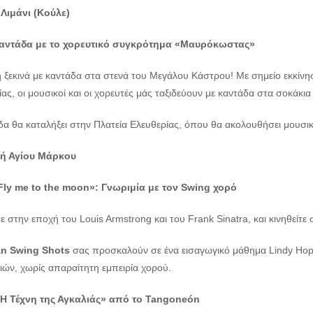
 Λιμάνι (Κούλε)
Καντάδα με το χορευτικό συγκρότημα «Μαυρόκωστας»
 ξεκινά με καντάδα στα στενά του Μεγάλου Κάστρου! Με σημείο εκκίνη
ας, οι μουσικοί και οι χορευτές μάς ταξιδεύουν με καντάδα στα σοκάκια
δα θα καταλήξει στην Πλατεία Ελευθερίας, όπου θα ακολουθήσει μουσ
κή Αγίου Μάρκου
Fly
me
to
the
moon
»:
Γνωριμία με τον
Swing
χορό
ε στην εποχή του Louis Armstrong και του Frank Sinatra, και κινηθείτε
an Swing Shots
σας προσκαλούν σε ένα εισαγωγικό μάθημα Lindy Hop κ
ιών, χωρίς απαραίτητη εμπειρία χορού.
Η Τέχνη της Αγκαλιάς» από το Tangoneón