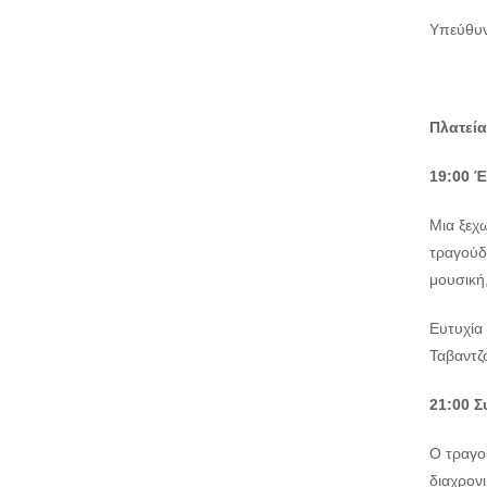
Υπεύθυν
Πλατεία
19:00 Έ
Μια ξεχω
τραγούδι
μουσική
Ευτυχία
Ταβαντζ
21:00 
Ο τραγου
διαχρονι