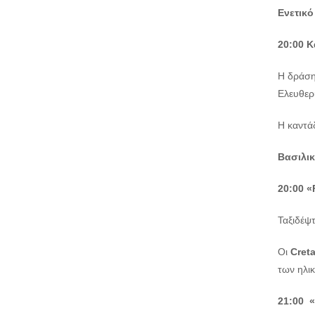
Ενετικό
20:00 
Η δράση
Ελευθερί
Η καντά
Βασιλι
20:00
«
Ταξιδέψτ
Οι
Cret
των ηλικ
21:00 «