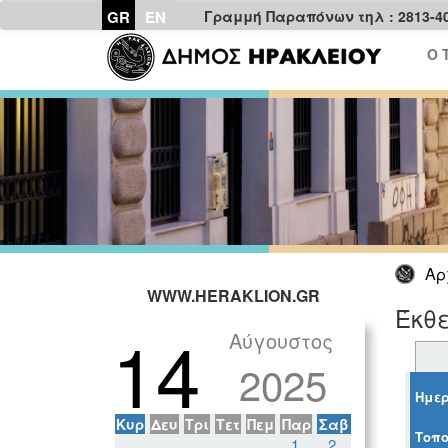
GR
EN
Γραμμή Παραπόνων τηλ : 2813-4
Ο 
Αρ
WWW.HERAKLION.GR
Έκθε
14
Αύγουστος
2025
Ημερ
Κυρ
Δευ
Τρι
Τετ
Πεμ
Παρ
Σαβ
Τοπο
1
2