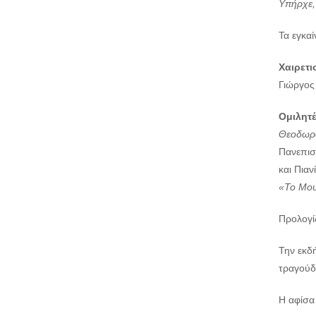
Υπήρχε
Τα εγκαί
Χαιρετι
Γιώργος
Ομιλητέ
Θεοδωρά
Πανεπισ
και Πιαν
«Το Μου
Προλογί
Την εκδ
τραγούδ
Η αφίσα