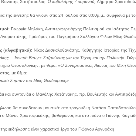
,
Θανάσης Χατζόπουλος:
Ο καβαλάρης τ’ ουρανού,
Δήμητρα Χριστοδού
νια της έκθεσης θα γίνουν στις 24 Ιουλίου στις 8:00μ.μ., σύμφωνα με
σμοί:
Γεωργία Μηλάκη, Αντιπεριφερειάρχης Πολιτισμού και Ισότητας Πε
 Αγοραστάκης, Πρόεδρος του Παγκρήτιου Συλλόγου Φίλων Μίκη Θεοδ
ς (αλφαβητικά):
Νίκος Δασκαλοθανάσης, Καθηγητής Ιστορίας της Τέχ
κης – Joseph Beuys: Συζητώντας για την Τέχνη και την Πολιτική».
Γιώρ
τήμιο Θεσσαλονίκης, με θέμα:
«Ο Συναρπαστικός Αιώνας του Μίκη Θε
ίστας, με θέμα:
σικό Σύμπαν του Μίκη Θεοδωράκη».
ζει και συντονίζει ο Μανόλης Χατζηνάκης, πρ. Βουλευτής και Αντιπρό
ήλωση θα συνοδεύουν μουσικά: στο τραγούδι η Νατάσα Παπαδοπούλου,
ι ο Μάνος Χριστοφακάκης, βαθύφωνος και στο πιάνο ο Γιάννης Κιαγιαδ
 της εκδήλωσης είναι χαρακτικό έργο του Γιώργου Αργυράκη