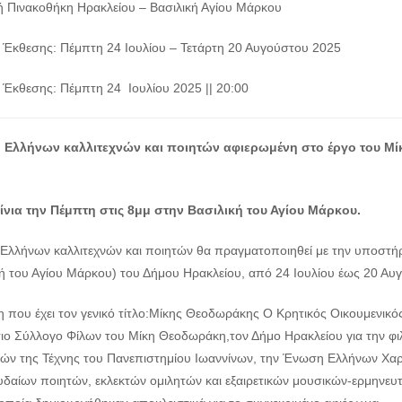
ή Πινακοθήκη Ηρακλείου – Βασιλική Αγίου Μάρκου
α Έκθεσης: Πέμπτη 24 Ιουλίου – Τετάρτη 20 Αυγούστου 2025
α Έκθεσης: Πέμπτη 24 Ιουλίου 2025 || 20:00
Ελλήνων καλλιτεχνών και ποιητών αφιερωμένη στο έργο του Μί
.
ίνια την Πέμπτη στις 8μμ στην Βασιλική του Αγίου Μάρκου.
Ελλήνων καλλιτεχνών και ποιητών θα πραγματοποιηθεί με την υποστήρι
ή του Αγίου Μάρκου) του Δήμου Ηρακλείου, από 24 Ιουλίου έως 20 Αυγο
η που έχει τον γενικό τίτλο:Mίκης Θεοδωράκης Ο Κρητικός Οικουμενικό
ιο Σύλλογο Φίλων του Μίκη Θεοδωράκη,τον Δήμο Ηρακλείου για την φι
ών της Τέχνης του Πανεπιστημίου Ιωαννίνων, την Ένωση Ελλήνων Χαρα
δαίων ποιητών, εκλεκτών ομιλητών και εξαιρετικών μουσικών-ερμηνευτώ