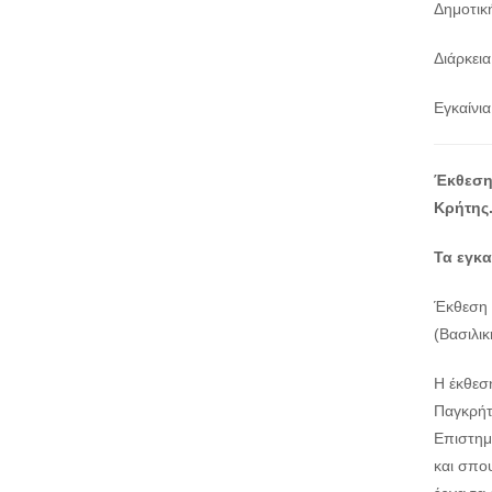
Δημοτικ
Διάρκει
Εγκαίνι
Έκθεση 
Κρήτης
Τα εγκα
Έκθεση 
(Βασιλικ
Η έκθεσ
Παγκρήτ
Επιστημ
και σπου