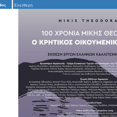
δος
Ελεύθερη