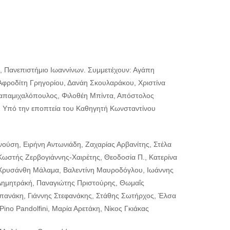
, Πανεπιστήμιο Ιωαννίνων. Συμμετέχουν: Αγάπη
φροδίτη Γρηγορίου, Δανάη Σκουλαράκου, Χριστίνα
Παπαμιχαλόπουλος, Φιλοθέη Μπίντα, Απόστολος
 Υπό την εποπτεία του Καθηγητή Κωνσταντίνου
ύση, Ειρήνη Αντωνιάδη, Ζαχαρίας Αρβανίτης, Στέλα
ωστής Ζερβογιάννης-Χαιρέτης, Θεοδοσία Π., Κατερίνα
Χρυσάνθη Μάλαμα, Βαλεντίνη Μαυροδόγλου, Ιωάννης
ημητράκή, Παναγιώτης Πριστούρης, Θωμαΐς
Σπανάκη, Γιάννης Στεφανάκης, Στάθης Σωτήρχος, Έλσα
ino Pandolfini, Μαρία Αρετάκη, Νίκος Γκιάκας