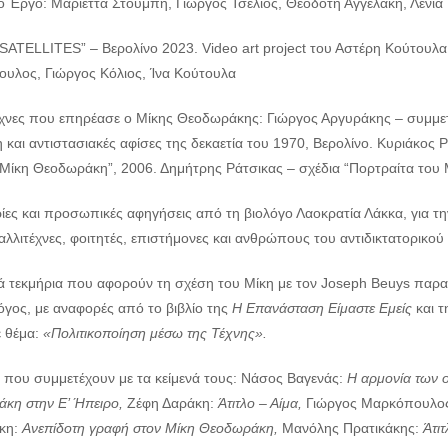
ό Έργο: Μαριέττα Στούμπη, Γιώργος Τσέλιος, Θεοδότη Αγγελάκη, Λένι
 SATELLITES” – Βερολίνο 2023. Video art project του Αστέρη Κούτουλα
ουλος, Γιώργος Κόλιος, Ίνα Κούτουλα
έχνες που επηρέασε ο Μίκης Θεοδωράκης: Γιώργος Αργυράκης – συμμε
 και αντιστασιακές αφίσες της δεκαετία του 1970, Βερολίνο. Κυριάκος 
Μίκη Θεοδωράκη”, 2006. Δημήτρης Ράτσικας – σχέδια “Πορτραίτα του Μ
ίες και προσωπικές αφηγήσεις από τη βιολόγο Λαοκρατία Λάκκα, για τη
αλλιτέχνες, φοιτητές, επιστήμονες και ανθρώπους του αντιδικτατορικού
κά τεκμήρια που αφορούν τη σχέση του Μίκη με τον Joseph Beuys παρα
όγος, με αναφορές από το βιβλίο της
Η Επανάσταση Είμαστε Εμείς
και τ
ε θέμα:
«Πολιτικοποίηση μέσω της Τέχνης».
ς που συμμετέχουν με τα κείμενά τους: Νάσος Βαγενάς:
Η αρμονία των 
κη στην Ε’ Ήπειρο,
Ζέφη Δαράκη:
Άτιτλο – Αίμα,
Γιώργος Μαρκόπουλο
κη:
Ανεπίδοτη γραφή στον Μίκη Θεοδωράκη,
Μανόλης Πρατικάκης:
Άτι