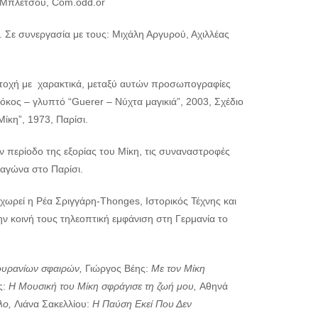
α Μπλέτσου, Com.odd.or
. Σε συνεργασία με τους: Μιχάλη Αργυρού, Αχιλλέας
τοχή με χαρακτικά, μεταξύ αυτών προσωπογραφίες
Ρόκος – γλυπτό “Guerer – Νύχτα μαγικιά”, 2003, Σχέδιο
ίκη”, 1973, Παρίσι.
ν περίοδο της εξορίας του Μίκη, τις συναναστροφές
 αγώνα στο Παρίσι.
χωρεί η Ρέα Σριγγάρη-Thonges, Ιστορικός Τέχνης και
ην κοινή τους τηλεοπτική εμφάνιση στη Γερμανία το
ουρανίων σφαιρών,
Γιώργος Βέης:
Με τον Μίκη
ς:
Η Μουσική του Μίκη σφράγισε τη ζωή μου,
Αθηνά
τλο,
Λιάνα Σακελλίου:
Η Παύση Εκεί Που Δεν