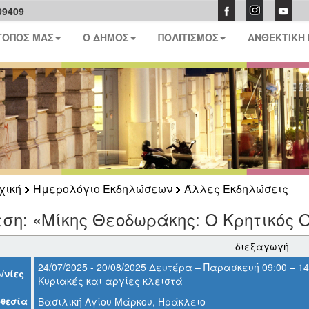
09409
ΤΟΠΟΣ ΜΑΣ
Ο ΔΗΜΟΣ
ΠΟΛΙΤΙΣΜΟΣ
ΑΝΘΕΚΤΙΚΗ
χική
Ημερολόγιο Εκδηλώσεων
Άλλες Εκδηλώσεις
ση: «Mίκης Θεοδωράκης: Ο Κρητικός 
διεξαγωγή
24/07/2025 - 20/08/2025 Δευτέρα – Παρασκευή 09:00 – 14:
/νίες
Κυριακές και αργίες κλειστά
θεσία
Βασιλική Αγίου Μάρκου, Ηράκλειο