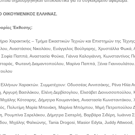
 οποία δημιουργήθηκαν αποκλειστικά για το συγκεκριμένο αφιέρωμα.
Ο ΟΙΚΟΥΜΕΝΙΚΟΣ ΕΛΛΗΝΑΣ.
ορίες Έκθεσης:
ήριο Χαρακτικής – Τμήμα Εικαστικών Τεχνών και Επιστημών της Τέχνης
λου, Αναστάσιος Νικολάου, Ευάγγελος Βούλγαρης, Χρυστάλλα Φωκά, Α
, Σοφία Παππά, Αναστασία Φούκα, Γιάννα Καλογιάννη, Κωνσταντίνος 
ταράς, Φωτεινή Διαμαντοπούλου, Μαρίνα Παππά, Ξένια Γιαννουλάτου.
πουλου
Ελλήνων Χαρακτών. Συμμετέχουν: Οδυσσέας Αννιτσάκης, Ρένα Ηλία Ανο
, Αργυρή Βασιλάκου, Ελένη Δερβίσογλου, Ελισάβετ Διονυσσοπούλου, Κ
Μιχάλης Κότσαρης, Δήμητρα Κουμαντάκη, Αναστασία Κωνσταντάκου, 
ός, Πολυτίμη Μαρία Μπενάκη, Μαρίνα Μπόμπου, Μιμή Πετροπούλου Δ
η, Ρουμπίνα Σαρελάκου, Δήμητρα Σιατερλή, Βαρβάρα Σιδέρη, Ιωάννα 
δου, Μιχάλης Φαλκώνης, Tania Drogosi, Masior Edyta, Juddy Attwood, P