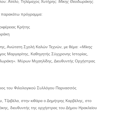
λου:
Άτιτλο,
Τηλέμαχος Χυτήρης:
Μίκης Θεοδωράκης.
 το παρακάτω πρόγραμμα:
ριφέρειας Κρήτης
ωράκη
νης, Ανώτατη Σχολή Καλών Τεχνών, με θέμα:
«Μίκης
γος Μαργαρίτης, Καθηγητής Σύγχρονης Ιστορίας,
οδωράκη».
Μύρων Μιχαηλίδης, Διευθυντής Ορχήστρας
εδρος του Φιλολογικού Συλλόγου Παρνασσός
 Τζαβέλα, στην κιθάρα ο Δημήτρης Καρβέλης, στο
άκης, διευθυντής της ορχήστρας του Δήμου Ηρακλείου