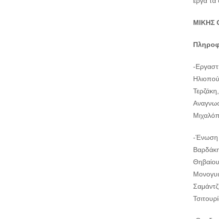
έργα τα
ΜΙΚΗΣ 
Πληροφ
-Εργαστ
Ηλιοπού
Τερζάκη
Αναγνωσ
Μιχαλό
-Ένωση 
Βαρδάκη
Θηβαίου
Μονογυι
Σαμάντζ
Τσιτουρί