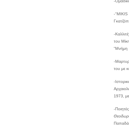
-Ομαδικ
-“MIKIS
Γκατζόπ
-Καλλιτ
του Μίκη
“Μνήμη 
-Μαρτυρ
του με κ
-Ιστορι
Αρχαιολ
1973, μ
-Ποιητέ
Θεοδωρά
Παπαδά