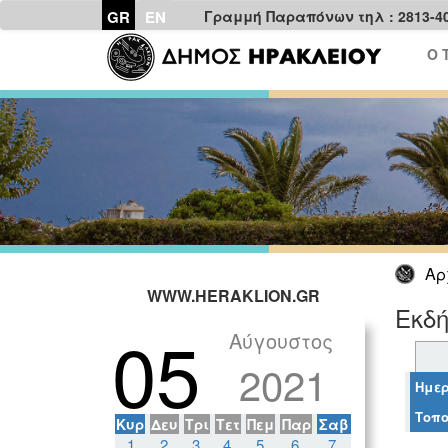
GR
EN
Γραμμή Παραπόνων τηλ : 2813-4
Ο 
Αρ
WWW.HERAKLION.GR
Εκδή
05
Αύγουστος
2021
Ημερ
Τοπο
Κυρ
Δευ
Τρι
Τετ
Πεμ
Παρ
Σαβ
1
2
3
4
5
6
7