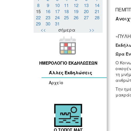
8
9
10
11
12
13
14
ΠΕΜΠΤ
15
16
17
18
19
20
21
22
23
24
25
26
27
28
Ανοιχ
29
30
31
<<
σήμερα
>>
«ΠΥΛΗ
Εκδήλω
Ώρα Έν
Ο Κοιν
ΗΜΕΡΟΛΟΓΙΟ ΕΚΔΗΛΩΣΕΩΝ
οικογέ
Άλλες Εκδηλώσεις
τη μνή
ανθρώπ
Αρχείο
Την ημ
μακράς
Ο ΤΟΠΟΣ ΜΑΣ