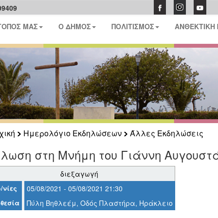
09409
ΤΟΠΟΣ ΜΑΣ
Ο ΔΗΜΟΣ
ΠΟΛΙΤΙΣΜΟΣ
ΑΝΘΕΚΤΙΚΗ
χική
Ημερολόγιο Εκδηλώσεων
Άλλες Εκδηλώσεις
λωση στη Μνήμη του Γιάννη Αυγουστ
διεξαγωγή
/νίες
05/08/2021 - 05/08/2021 21:30
θεσία
Πύλη Βηθλεέμ, Οδός Πλαστήρα, Ηράκλειο