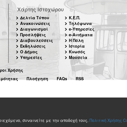
Χάρτης Ιστοχώρου
Δελτία Τύπου
Κ.Ε.Π.
Ανακοινώσεις
Τηλέφωνα
Διαγωνισμοί
e-Υπηρεσίες
Προσλήψεις
e-Αιτήματα
Διαβουλεύσεις
Η Πόλη
Εκδηλώσεις
Ιστορία
Ο Δήμος
Κνωσός
Υπηρεσίες
Μουσεία
ροι Χρήσης
ιμότητας
Πλοήγηση
FAQs
RSS
περιεχόμενο, συναινείτε με την αποδοχή τους.
Πολιτική Χρήσης C