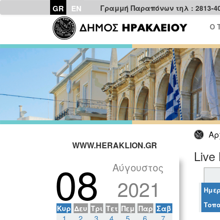
GR
EN
Γραμμή Παραπόνων τηλ : 2813-4
Ο 
Αρ
WWW.HERAKLION.GR
Live
08
Αύγουστος
2021
Ημερ
Τοπο
Κυρ
Δευ
Τρι
Τετ
Πεμ
Παρ
Σαβ
1
2
3
4
5
6
7