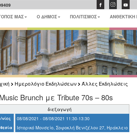
09409
ΤΟΠΟΣ ΜΑΣ
Ο ΔΗΜΟΣ
ΠΟΛΙΤΙΣΜΟΣ
ΑΝΘΕΚΤΙΚΗ
χική
Ημερολόγιο Εκδηλώσεων
Άλλες Εκδηλώσεις
 Music Brunch με Tribute 70s – 80s
διεξαγωγή
/νίες
08/08/2021 - 08/08/2021 11:30-13:30
θεσία
Ιστορικό Μουσείο, Σοφοκλή Βενιζέλου 27, Ηράκλειο