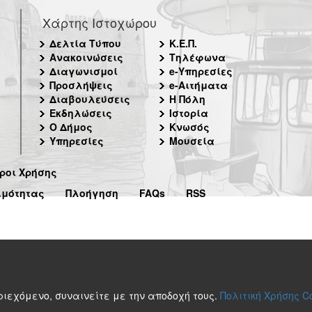
Χάρτης Ιστοχώρου
Δελτία Τύπου
Κ.Ε.Π.
Ανακοινώσεις
Τηλέφωνα
Διαγωνισμοί
e-Υπηρεσίες
Προσλήψεις
e-Αιτήματα
Διαβουλεύσεις
Η Πόλη
Εκδηλώσεις
Ιστορία
Ο Δήμος
Κνωσός
Υπηρεσίες
Μουσεία
ροι Χρήσης
ιμότητας
Πλοήγηση
FAQs
RSS
περιεχόμενο, συναινείτε με την αποδοχή τους.
Πολιτική Χρήσης C