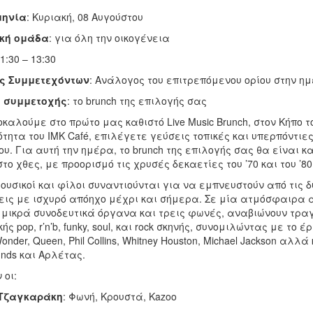
μηνία
: Κυριακή, 08 Αυγούστου
κή ομάδα
: για όλη την οικογένεια
11:30 – 13:30
ς Συμμετεχόντων
: Ανάλογος του επιτρεπόμενου ορίου στην ημ
 συμμετοχής
: το brunch της επιλογής σας
καλούμε στο πρώτο μας καθιστό Live Music Brunch, στον Κήπο τ
ότητα του ΙΜΚ Café, επιλέγετε γεύσεις τοπικές και υπερπόντι
υ. Για αυτή την ημέρα, το brunch της επιλογής σας θα είναι κα
στο χθες, με προορισμό τις χρυσές δεκαετίες του ’70 και του ’80
ουσικοί και φίλοι συναντιούνται για να εμπνευστούν από τις 
εις με ισχυρό απόηχο μέχρι και σήμερα. Σε μία ατμόσφαιρα α
 μικρά συνοδευτικά όργανα και τρεις φωνές, αναβιώνουν τραγο
ής pop, r’n’b, funky, soul, και rock σκηνής, συνομιλώντας με το έργ
Wonder, Queen, Phil Collins, Whitney Houston, Michael Jackson α
nds και Αρλέτας.
 οι:
 Τζαγκαράκη
: Φωνή, Κρουστά, Kazoo