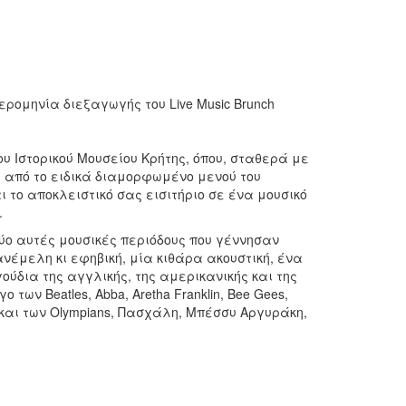
ερομηνία διεξαγωγής του Live Music Brunch
ου Ιστορικού Μουσείου Κρήτης, όπου, σταθερά με
ες από το ειδικά διαμορφωμένο μενού του
ι το αποκλειστικό σας εισιτήριο σε ένα μουσικό
.
δύο αυτές μουσικές περιόδους που γέννησαν
νέμελη κι εφηβική, μία κιθάρα ακουστική, ένα
ύδια της αγγλικής, της αμερικανικής και της
ο των Beatles, Abba, Aretha Franklin, Bee Gees,
λλά και των Olympians, Πασχάλη, Μπέσσυ Αργυράκη,