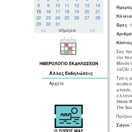
8
9
10
11
12
13
14
Ημερο
15
16
17
18
19
20
21
Ηλικια
22
23
24
25
26
27
28
29
30
31
Ώρες
: 
<<
σήμερα
>>
Αριθμό
Κόστος
Σας προ
την ποι
Μουσείο
ΗΜΕΡΟΛΟΓΙΟ ΕΚΔΗΛΩΣΕΩΝ
ταξίδι 
Άλλες Εκδηλώσεις
Τρεις μ
Αρχείο
συνθέσ
μπάσο,
ελληνικ
Stevie 
The Sou
Παίζουν
Σάντυ
Ο ΤΟΠΟΣ ΜΑΣ