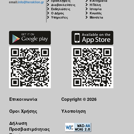
Προσλήψεις
e-Αιτήματα
email:
info@heraklion.gr
Διαβουλεύσεις
Η Πόλη
Εκδηλώσεις
Ιστορία
Ο Δήμος
Κνωσός
Υπηρεσίες
Μουσεία
Επικοινωνία
Copyright © 2026
Όροι Χρήσης
Υλοποίηση
Δήλωση
Προσβασιμότητας