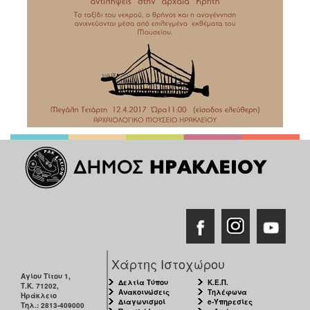
Χάρτης Ιστοχώρου
Αγίου Τίτου 1,
Δελτία Τύπου
Κ.Ε.Π.
Τ.Κ. 71202,
Ανακοινώσεις
Τηλέφωνα
Ηράκλειο
Διαγωνισμοί
e-Υπηρεσίες
Τηλ.: 2813-409000