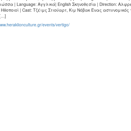
ώσσα | Language: Αγγλικά| English Σκηνοθεσία | Direction: Αλφρ
 Ηθοποιοί | Cast: Τζέιμς Στιούαρτ, Κιμ Νόβακ Ένας αστυνομικός
[…]
www.heraklionculture.gr/events/vertigo/