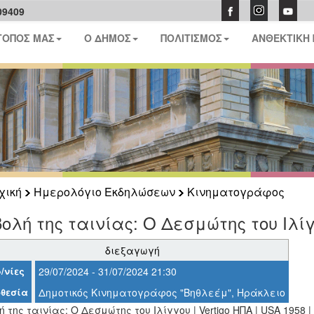
09409
ΤΟΠΟΣ ΜΑΣ
Ο ΔΗΜΟΣ
ΠΟΛΙΤΙΣΜΟΣ
ΑΝΘΕΚΤΙΚΗ
χική
Ημερολόγιο Εκδηλώσεων
Κινηματογράφος
ολή της ταινίας: Ο Δεσμώτης του Ιλίγγ
διεξαγωγή
/νίες
29/07/2024 - 31/07/2024 21:30
θεσία
Δημοτικός Κινηματογράφος "Βηθλεέμ", Ηράκλειο
 της ταινίας: Ο Δεσμώτης του Ιλίγγου | Vertigo ΗΠΑ | USA 1958