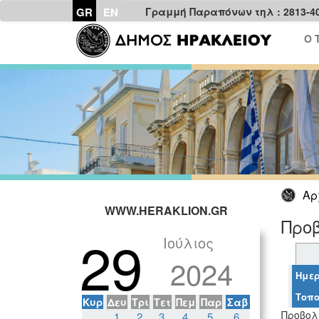
GR
EN
Γραμμή Παραπόνων τηλ : 2813-4
Ο 
Αρ
WWW.HERAKLION.GR
Προβ
29
Ιούλιος
2024
Ημερ
Τοπο
Κυρ
Δευ
Τρι
Τετ
Πεμ
Παρ
Σαβ
Προβολή
1
2
3
4
5
6