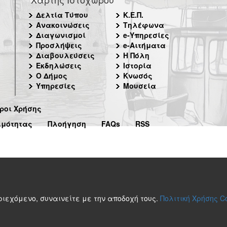
Δελτία Τύπου
Κ.Ε.Π.
Ανακοινώσεις
Τηλέφωνα
Διαγωνισμοί
e-Υπηρεσίες
Προσλήψεις
e-Αιτήματα
Διαβουλεύσεις
Η Πόλη
Εκδηλώσεις
Ιστορία
Ο Δήμος
Κνωσός
Υπηρεσίες
Μουσεία
ροι Χρήσης
ιμότητας
Πλοήγηση
FAQs
RSS
περιεχόμενο, συναινείτε με την αποδοχή τους.
Πολιτική Χρήσης C