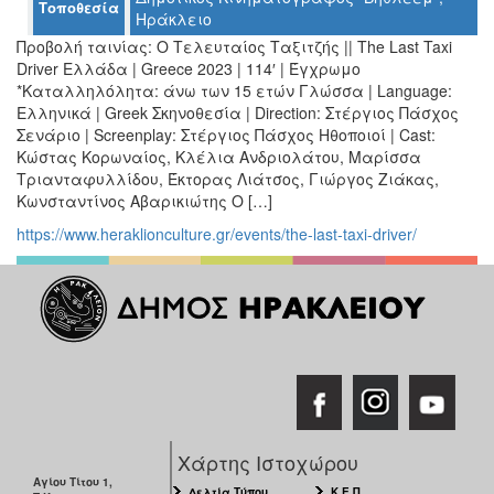
Τοποθεσία
Ο
Ηράκλειο
ΤΟΠΟΣ
Προβολή ταινίας: Ο Τελευταίος Ταξιτζής || The Last Taxi
ΜΑΣ
Driver Ελλάδα | Greece 2023 | 114′ | Έγχρωμο
*Καταλληλόλητα: άνω των 15 ετών Γλώσσα | Language:
Ο
Ελληνικά | Greek Σκηνοθεσία | Direction: Στέργιος Πάσχος
ΔΗΜΟΣ
Σενάριο | Screenplay: Στέργιος Πάσχος Ηθοποιοί | Cast:
Κώστας Κορωναίος, Κλέλια Ανδριολάτου, Μαρίσσα
ΠΟΛΙΤΙΣΜΟΣ
Tριανταφυλλίδου, Έκτορας Λιάτσος, Γιώργος Ζιάκας,
Κωνσταντίνος Αβαρικιώτης Ο […]
ΑΝΘΕΚΤΙΚΗ
ΠΟΛΗ
https://www.heraklionculture.gr/events/the-last-taxi-driver/
Χάρτης Ιστοχώρου
Αγίου Τίτου 1,
Δελτία Τύπου
Κ.Ε.Π.