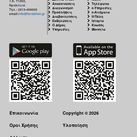
Τ.Κ. 71202,
Ανακοινώσεις
Τηλέφωνα
Ηράκλειο
Διαγωνισμοί
e-Υπηρεσίες
Τηλ.: 2813-409000
Προσλήψεις
e-Αιτήματα
email:
info@heraklion.gr
Διαβουλεύσεις
Η Πόλη
Εκδηλώσεις
Ιστορία
Ο Δήμος
Κνωσός
Υπηρεσίες
Μουσεία
Επικοινωνία
Copyright © 2026
Όροι Χρήσης
Υλοποίηση