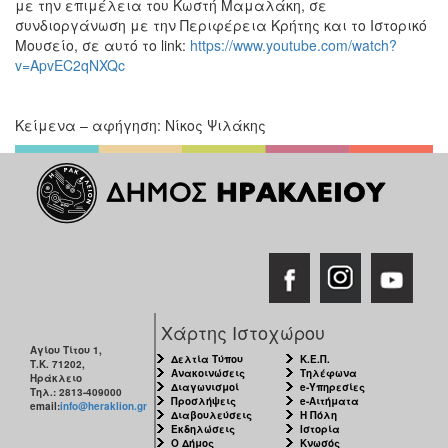
με την επιμέλεια του Κωστή Μαμαλάκη, σε
συνδιοργάνωση με την Περιφέρεια Κρήτης και το Ιστορικό
Μουσείο, σε αυτό το link:
https://www.youtube.com/watch?
v=ApvEC2qNXQc
Κείμενα – αφήγηση: Νίκος Ψιλάκης
Χάρτης Ιστοχώρου
Αγίου Τίτου 1,
Δελτία Τύπου
Κ.Ε.Π.
Τ.Κ. 71202,
Ανακοινώσεις
Τηλέφωνα
Ηράκλειο
Διαγωνισμοί
e-Υπηρεσίες
Τηλ.: 2813-409000
Προσλήψεις
e-Αιτήματα
email:
info@heraklion.gr
Διαβουλεύσεις
Η Πόλη
Εκδηλώσεις
Ιστορία
Ο Δήμος
Κνωσός