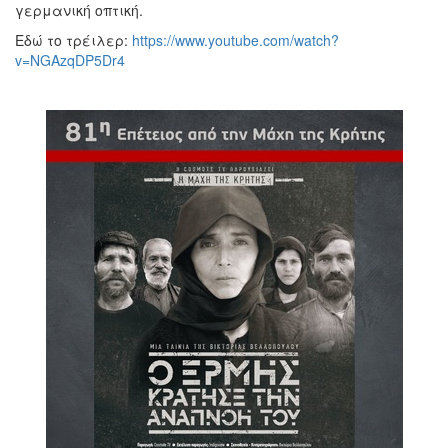
γερμανική οπτική.
Εδώ το τρέιλερ:
https://www.youtube.com/watch?
v=NGAzqDP5Dr4