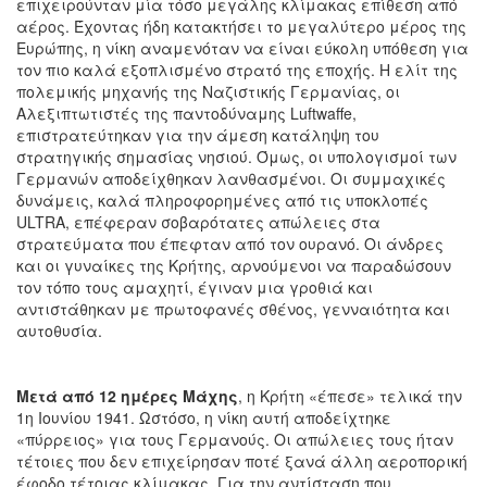
επιχειρούνταν μία τόσο μεγάλης κλίμακας επίθεση από
αέρος. Έχοντας ήδη κατακτήσει το μεγαλύτερο μέρος της
Ευρώπης, η νίκη αναμενόταν να είναι εύκολη υπόθεση για
τον πιο καλά εξοπλισμένο στρατό της εποχής. Η ελίτ της
πολεμικής μηχανής της Ναζιστικής Γερμανίας, οι
Αλεξιπτωτιστές της παντοδύναμης Luftwaffe,
επιστρατεύτηκαν για την άμεση κατάληψη του
στρατηγικής σημασίας νησιού. Όμως, οι υπολογισμοί των
Γερμανών αποδείχθηκαν λανθασμένοι. Οι συμμαχικές
δυνάμεις, καλά πληροφορημένες από τις υποκλοπές
ULTRA, επέφεραν σοβαρότατες απώλειες στα
στρατεύματα που έπεφταν από τον ουρανό. Οι άνδρες
και οι γυναίκες της Κρήτης, αρνούμενοι να παραδώσουν
τον τόπο τους αμαχητί, έγιναν μια γροθιά και
αντιστάθηκαν με πρωτοφανές σθένος, γενναιότητα και
αυτοθυσία.
Μετά από 12 ημέρες Μάχης
, η Κρήτη «έπεσε» τελικά την
1η Ιουνίου 1941. Ωστόσο, η νίκη αυτή αποδείχτηκε
«πύρρειος» για τους Γερμανούς. Οι απώλειες τους ήταν
τέτοιες που δεν επιχείρησαν ποτέ ξανά άλλη αεροπορική
έφοδο τέτοιας κλίμακας. Για την αντίσταση που