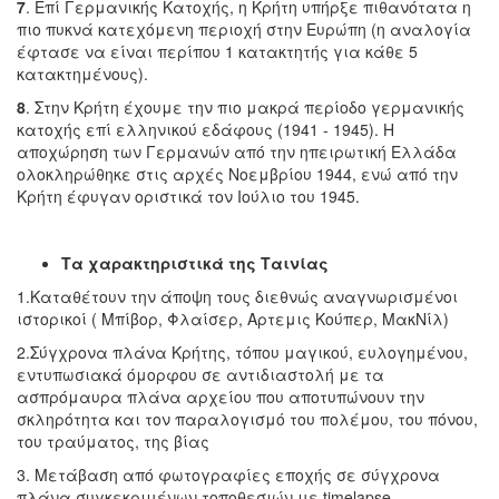
7
. Επί Γερμανικής Κατοχής, η Κρήτη υπήρξε πιθανότατα η
πιο πυκνά κατεχόμενη περιοχή στην Ευρώπη (η αναλογία
έφτασε να είναι περίπου 1 κατακτητής για κάθε 5
κατακτημένους).
8
. Στην Κρήτη έχουμε την πιο μακρά περίοδο γερμανικής
κατοχής επί ελληνικού εδάφους (1941 - 1945). H
αποχώρηση των Γερμανών από την ηπειρωτική Ελλάδα
ολοκληρώθηκε στις αρχές Νοεμβρίου 1944, ενώ από την
Κρήτη έφυγαν οριστικά τον Ιούλιο του 1945.
Τα χαρακτηριστικά της Ταινίας
1.Καταθέτουν την άποψη τους διεθνώς αναγνωρισμένοι
ιστορικοί ( Μπίβορ, Φλαίσερ, Αρτεμις Κούπερ, ΜακΝίλ)
2.Σύγχρονα πλάνα Κρήτης, τόπου μαγικού, ευλογημένου,
εντυπωσιακά όμορφου σε αντιδιαστολή με τα
ασπρόμαυρα πλάνα αρχείου που αποτυπώνουν την
σκληρότητα και τον παραλογισμό του πολέμου, του πόνου,
του τραύματος, της βίας
3. Μετάβαση από φωτογραφίες εποχής σε σύγχρονα
πλάνα συγκεκριμένων τοποθεσιών με timelapse