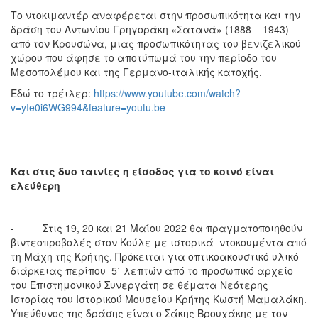
Το ντοκιμαντέρ αναφέρεται στην προσωπικότητα και την
δράση του Αντωνίου Γρηγοράκη «Σατανά» (1888 – 1943)
από τον Κρουσώνα, μιας προσωπικότητας του βενιζελικού
χώρου που άφησε το αποτύπωμά του την περίοδο του
Μεσοπολέμου και της Γερμανο-ιταλικής κατοχής.
Εδώ το τρέιλερ:
https://www.youtube.com/watch?
v=yIe0i6WG994&feature=youtu.be
Και στις δυο ταινίες η είσοδος για το κοινό είναι
ελεύθερη
- Στις 19, 20 και 21 Μαΐου 2022 θα πραγματοποιηθούν
βιντεοπροβολές στον Κούλε με ιστορικά ντοκουμέντα από
τη Μάχη της Κρήτης. Πρόκειται για οπτικοακουστικό υλικό
διάρκειας περίπου 5΄ λεπτών από το προσωπικό αρχείο
του Επιστημονικού Συνεργάτη σε θέματα Νεότερης
Ιστορίας του Ιστορικού Μουσείου Κρήτης Κωστή Μαμαλάκη.
Υπεύθυνος της δράσης είναι ο Σάκης Βρουχάκης με τον