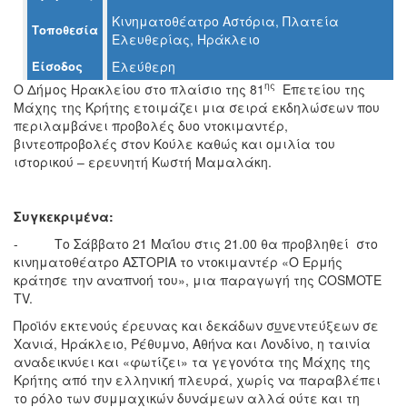
Ο
Κινηματοθέατρο Αστόρια, Πλατεία
ΤΟΠΟΣ
Τοποθεσία
Ελευθερίας, Ηράκλειο
ΜΑΣ
Είσοδος
Ελεύθερη
Ο
ης
Ο Δήμος Ηρακλείου στο πλαίσιο της 81
Επετείου της
ΔΗΜΟΣ
Μάχης της Κρήτης ετοιμάζει μια σειρά εκδηλώσεων που
περιλαμβάνει προβολές δυο ντοκιμαντέρ,
ΠΟΛΙΤΙΣΜΟΣ
βιντεοπροβολές στον Κούλε καθώς και ομιλία του
ιστορικού – ερευνητή Κωστή Μαμαλάκη.
ΑΝΘΕΚΤΙΚΗ
ΠΟΛΗ
Συγκεκριμένα:
- Το Σάββατο 21 Μαΐου στις 21.00 θα προβληθεί στο
κινηματοθέατρο ΑΣΤΟΡΙΑ το ντοκιμαντέρ «Ο Ερμής
κράτησε την αναπνοή του», μια παραγωγή της COSMOTE
TV.
Προϊόν εκτενούς έρευνας και δεκάδων σ
υ
νεντεύξεων σε
Χανιά, Ηράκλειο, Ρέθυμνο, Αθήνα και Λονδίνο, η ταινία
αναδεικνύει και «φωτίζει» τα γεγονότα της Μάχης της
Κρήτης από την ελληνική πλευρά, χωρίς να παραβλέπει
το ρόλο των συμμαχικών δυνάμεων αλλά ούτε και τη