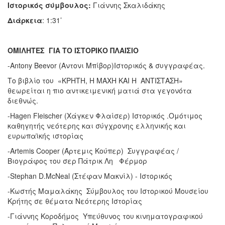
Ιστορικός σύμβουλος:
Γιάννης Σκαλιδάκης
Διάρκεια
: 1:31’
ΟΜΙΛΗΤΕΣ ΓΙΑ ΤΟ ΙΣΤΟΡΙΚΟ ΠΛΑΙΣΙΟ
-Antony Beevor (Αντονι Μπίβορ)Ιστορικός & συγγραφέας.
Το βιβλίο του «ΚΡΗΤΗ, Η ΜΑΧΗ ΚΑΙ Η ΑΝΤΙΣΤΑΣΗ»
θεωρείται η πιο αντικειμενική ματιά στα γεγονότα
διεθνώς.
-Hagen Fleischer (Χάγκεν Φλαίσερ) Ιστορικός .Ομότιμος
καθηγητής νεότερης και σύγχρονης ελληνικής και
ευρωπαϊκής ιστορίας
-Artemis Cooper (Άρτεμις Κούπερ) Συγγραφέας /
Βιογράφος του σερ Πάτρικ Λη Φέρμορ
-Stephan D.McNeal (Στέφαν Μακνίλ) - Ιστορικός
-Κωστής Μαμαλάκης Σύμβουλος του Ιστορικού Μουσείου
Κρήτης σε θέματα Νεότερης Ιστορίας
-Γιάννης Κοροδήμος Υπεύθυνος του κινηματογραφικού