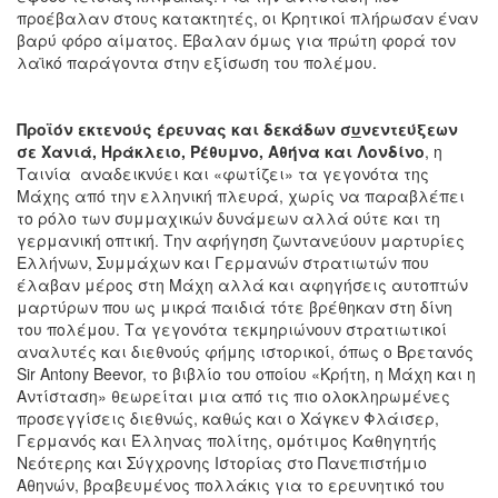
προέβαλαν στους κατακτητές, οι Κρητικοί πλήρωσαν έναν
βαρύ φόρο αίματος. Έβαλαν όμως για πρώτη φορά τον
λαϊκό παράγοντα στην εξίσωση του πολέμου.
Προϊόν εκτενούς έρευνας και δεκάδων σ
υ
νεντεύξεων
σε Χανιά, Ηράκλειο, Ρέθυμνο, Αθήνα και Λονδίνο
, η
Ταινία αναδεικνύει και «φωτίζει» τα γεγονότα της
Μάχης από την ελληνική πλευρά, χωρίς να παραβλέπει
το ρόλο των συμμαχικών δυνάμεων αλλά ούτε και τη
γερμανική οπτική. Την αφήγηση ζωντανεύουν μαρτυρίες
Ελλήνων, Συμμάχων και Γερμανών στρατιωτών που
έλαβαν μέρος στη Μάχη αλλά και αφηγήσεις αυτοπτών
μαρτύρων που ως μικρά παιδιά τότε βρέθηκαν στη δίνη
του πολέμου. Τα γεγονότα τεκμηριώνουν στρατιωτικοί
αναλυτές και διεθνούς φήμης ιστορικοί, όπως ο Βρετανός
Sir Antony Beevor, το βιβλίο του οποίου «Κρήτη, η Μάχη και η
Αντίσταση» θεωρείται μια από τις πιο ολοκληρωμένες
προσεγγίσεις διεθνώς, καθώς και ο Χάγκεν Φλάισερ,
Γερμανός και Έλληνας πολίτης, ομότιμος Καθηγητής
Νεότερης και Σύγχρονης Ιστορίας στο Πανεπιστήμιο
Αθηνών, βραβευμένος πολλάκις για το ερευνητικό του