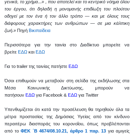
γενικά, το χρήμα...
» , που αποτελεί και το κεντρικό νόημα όλου
του έργου, ότι δηλαδή η μονομανής επιδίωξη του πλούτου
οδηγεί με τον ένα ή τον άλλο τρόπο — και με όλους τους
διάφορους χαρακτήρες των ανθρώπων — σε μια κάλπικη
ζωή.»
Πηγή
Βικιπαίδεια
Περισσότερα για την ταινία στο Διαδίκτυο μπορείτε να
βρείτε
ΕΔΩ
και
ΕΔΩ
Για το
trailer
της ταινίας πατήστε
ΕΔΩ
Όσοι επιθυμούν να μεταβούν στη σελίδα της εκδήλωσης στα
Μέσα Κοινωνικής Δικτύωσης, μπορούν να
πατήσουν
ΕΔΩ
για
Facebook
&
ΕΔΩ
για
Twitter
Υπενθυμίζεται ότι κατά την προσέλευση θα τηρηθούν όλα τα
μέτρα προστασίας της Δημόσιας Υγείας από τον κίνδυνο
περαιτέρω διασποράς του κορονοΐου, όπως προβλέπονται
από το
ΦΕΚ ΄Β 4674/08.10.21, άρθρο 1 παρ. 13
για αμιγείς