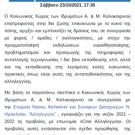
Σάββατο 23/10/2021, 17:30
Ο
ΤΟΠΟΣ
Ο Κοινωνικός Χώρος των Ιδρυμάτων Α. & Μ. Καλοκαιρινού
ΜΑΣ
επιστρέφοντας στην δια ζώσης επικοινωνία με το κοινό της
πόλης, αρχίζει και εμπλουτίζει τις δράσεις του, σε συνεργασία
Ο
ΔΗΜΟΣ
με φορείς / ομάδες / συλλογικότητες, με στόχο την
πραγματοποίηση εκδηλώσεων ευαισθητοποίησης,
ΠΟΛΙΤΙΣΜΟΣ
προβληματισμού και προαγωγής της πληροφορίας /
ανταλλαγής τεχνογνωσίας / δια βίου εκπαίδευσης κλπ, αλλά
ΑΝΘΕΚΤΙΚΗ
και της εκπαίδευσης στις λεγόμενες καλές κοινωνικές
ΠΟΛΗ
πρακτικές όπως είναι αυτές της ανταποδοτικότητας και της
αλληλεγγύης.
Με βάση το παραπάνω σκεπτικό ο Κοινωνικός Χώρος των
Ιδρυμάτων Α. & Μ. Καλοκαιρινού σε συνεργασία με
την
Εταιρεία Νόσου
Alzheimer
και Συναφών Διαταραχών Ν.
Ηρακλείου "Αλληλεγγύη"
, εγκαινιάζει για την σεζόν 2021 –
2022 τις προβολές με επωνυμία «
Cine
Αλληλεγγύη». Οι
προβολές αυτές εντάσσονται στο σχέδιο προώθησης της