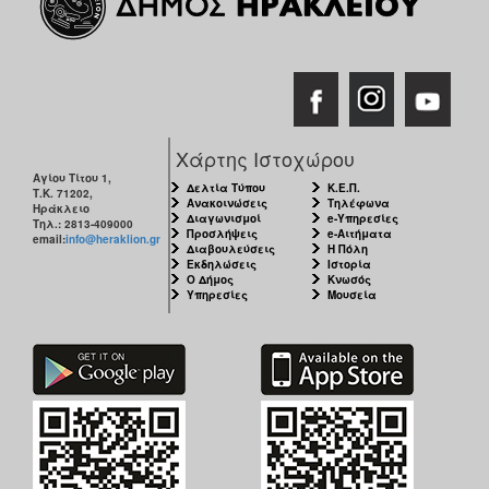
Χάρτης Ιστοχώρου
Αγίου Τίτου 1,
Δελτία Τύπου
Κ.Ε.Π.
Τ.Κ. 71202,
Ανακοινώσεις
Τηλέφωνα
Ηράκλειο
Διαγωνισμοί
e-Υπηρεσίες
Τηλ.: 2813-409000
Προσλήψεις
e-Αιτήματα
email:
info@heraklion.gr
Διαβουλεύσεις
Η Πόλη
Εκδηλώσεις
Ιστορία
Ο Δήμος
Κνωσός
Υπηρεσίες
Μουσεία