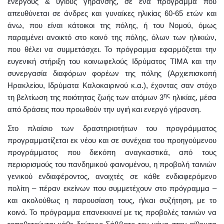
ενεργούς & υγιούς γήρανσης, σε ένα πρόγραμμα που
απευθύνεται σε άνδρες και γυναίκες ηλικίας 60-65 ετών και
άνω, που είναι κάτοικοι της πόλης, ή του Νομού, όμως
παραμένει ανοικτό στο κοινό της πόλης, όλων των ηλικιών,
που θέλει να συμμετάσχει. Το πρόγραμμα εφαρμόζεται την
ευγενική στήριξη του κοινωφελούς Ιδρύματος ΤΙΜΑ και την
συνεργασία διαφόρων φορέων της πόλης (Αρχιεπισκοπή
Ηρακλείου, Ιδρύματα Καλοκαιρινού κ.α.), έχοντας σαν στόχο
ης
τη βελτίωση της ποιότητας ζωής των ατόμων 3
ηλικίας, μέσα
από δράσεις που προωθούν την υγιή και ενεργό γήρανση.
Στο πλαίσιο των δραστηριοτήτων του προγράμματος
προγραμματίζεται εκ νέου και σε συνέχεια του προηγούμενου
προγράμματος που διεκόπη αναγκαστικά, από τους
περιορισμούς του πανδημικού φαινομένου, η προβολή ταινιών
γενικού ενδιαφέροντος, ανοιχτές σε κάθε ενδιαφερόμενο
πολίτη – πέραν εκείνων που συμμετέχουν στο πρόγραμμα –
και ακολούθως η παρουσίαση τους, ή/και συζήτηση, με το
κοινό. Το πρόγραμμα επανεκκινεί με τις προβολές ταινιών να