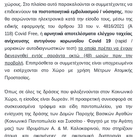
χώρους. Στο πλαίσιο αυτό παρακαλούνται οι συμμετέχοντες να
επιδεικνύουν
τα πιστοποιητικά εμβολιασμού / νόσησης
, που
θα σαρώνονται ηλεκτρονικά κατά την είσοδο τους, μέσω της
ειδικής εφαρμογής του άρθρου 33 του ν. 4816/2021 (Ά
118)
Covid
Free
, ή
αρνητικά αποτελέσματα ελέγχου ταχείας
ανίχνευσης αντιγόνου κορωνοΐου
Covid
19
(
rapid
/
μοριακών αυτοδιαγνωστικών τεστ)
τα οποία πρέπει να έχουν
διενεργηθεί εντός σαράντα οκτώ (48) ωρών πριν την
προβολή
. Επιπρόσθετα οι συμμετέχοντας είναι υποχρεωμένοι
να εισέρχονται στο Χώρο με χρήση Μέτρων Ατομικής
Προστασίας.
Όπως σε όλες τις δράσεις που φιλοξενούνται στον Κοινωνικό
Χώρο, η είσοδος είναι δωρεάν. Η προαιρετική συνεισφορά σε
συσκευασμένα τρόφιμα και είδη παντοπωλείου, για την
ενίσχυση της δράσης των Δομών Παροχής Βασικών Αγαθών
(Κοινωνικό Παντοπωλείο και Συσσίτιο - Φαγητό με την Αγάπη
μας) των Ιδρυμάτων Α. & Μ. Καλοκαιρινού, που στηρίζουν
άτομα και οικογένειες σε οικονομική δυσπραγία και