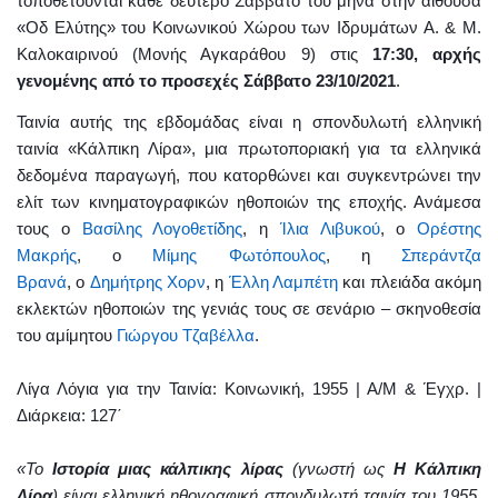
τοποθετούνται κάθε δεύτερο Σάββατο του μήνα στην αίθουσα
«Οδ Ελύτης» του Κοινωνικού Χώρου των Ιδρυμάτων Α. & Μ.
Καλοκαιρινού (Μονής Αγκαράθου 9) στις
17:30, αρχής
γενομένης από το προσεχές Σάββατο 23/10/2021
.
Ταινία αυτής της εβδομάδας είναι η σπονδυλωτή ελληνική
ταινία «Κάλπικη Λίρα», μια πρωτοποριακή για τα ελληνικά
δεδομένα παραγωγή, που κατορθώνει και συγκεντρώνει την
ελίτ των κινηματογραφικών ηθοποιών της εποχής. Ανάμεσα
τους ο
Βασίλης Λογοθετίδης
,
η
Ίλια Λιβυκού
,
ο
Ορέστης
Μακρής
,
ο
Μίμης Φωτόπουλος
,
η
Σπεράντζα
Βρανά
,
ο
Δημήτρης Χορν
,
η
Έλλη Λαμπέτη
και πλειάδα ακόμη
εκλεκτών ηθοποιών της γενιάς τους σε σενάριο – σκηνοθεσία
του αμίμητου
Γιώργου Τζαβέλλα
.
Λίγα Λόγια για την Ταινία: Κοινωνική, 1955 | Α/Μ & Έγχρ. |
Διάρκεια: 127΄
«Το
Ιστορία μιας κάλπικης λίρας
(γνωστή ως
Η Κάλπικη
Λίρα
) είναι ελληνική ηθογραφική σπονδυλωτή ταινία του 1955,