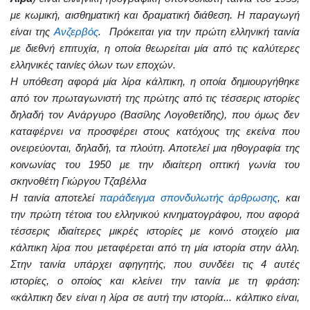
με κωμική, αισθηματική και δραματική διάθεση. Η παραγωγή
είναι της
Ανζερβός
.
Πρόκειται για την πρώτη ελληνική ταινία
με διεθνή επιτυχία,
η οποία θεωρείται μία από τις καλύτερες
ελληνικές ταινίες όλων των εποχών.
Η υπόθεση αφορά μία λίρα κάλπικη, η οποία δημιουργήθηκε
από τον πρωταγωνιστή της πρώτης από τις τέσσερις ιστορίες
δηλαδή τον Ανάργυρο (Βασίλης Λογοθετίδης), που όμως δεν
καταφέρνει να προσφέρει στους κατόχους της εκείνα που
ονειρεύονται, δηλαδή, τα πλούτη. Αποτελεί μια ηθογραφία της
κοινωνίας του 1950 με την ιδιαίτερη οπτική γωνία του
σκηνοθέτη Γιώργου Τζαβέλλα
Η ταινία αποτελεί
παράδειγμα σπονδυλωτής άρθρωσης
, και
την πρώτη τέτοια του
ελληνικού κινηματογράφου,
που αφορά
τέσσερις ιδιαίτερες μικρές ιστορίες με κοινό στοιχείο μια
κάλπικη λίρα που μεταφέρεται από τη μία ιστορία στην άλλη.
Στην ταινία υπάρχει αφηγητής, που συνδέει τις 4 αυτές
ιστορίες, ο οποίος και κλείνει την ταινία με τη φράση:
«κάλπικη
δεν είναι η λίρα σε αυτή την ιστορία... κάλπικο είναι,