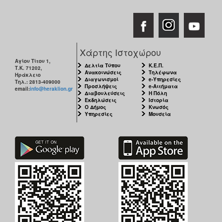
Χάρτης Ιστοχώρου
Αγίου Τίτου 1,
Δελτία Τύπου
Κ.Ε.Π.
Τ.Κ. 71202,
Ανακοινώσεις
Τηλέφωνα
Ηράκλειο
Διαγωνισμοί
e-Υπηρεσίες
Τηλ.: 2813-409000
Προσλήψεις
e-Αιτήματα
email:
info@heraklion.gr
Διαβουλεύσεις
Η Πόλη
Εκδηλώσεις
Ιστορία
Ο Δήμος
Κνωσός
Υπηρεσίες
Μουσεία