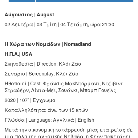
Ο
ΤΟΠΟΣ
Αύγουστος | August
ΜΑΣ
02 Δευτέρα | 03 Τρίτη | 04 Τετάρτη, ώρα 21:30
Ο
ΔΗΜΟΣ
Η Χώρα των Νομάδων | Nomadland
ΠΟΛΙΤΙΣΜΟΣ
Η.Π.Α.| USA
ΑΝΘΕΚΤΙΚΗ
Σκηνοθεσία | Direction: Κλόι Ζάο
ΠΟΛΗ
Σενάριο | Screenplay: Κλόι
Ζάο
Ηθοποιοί | Cast: Φράνσις ΜακΝτόρμαντ, Ντέιβιντ
Στραδέρν, Λίντα-Μέι, Σουάνκι, Μπομπ Γουέλς
2020 | 107’ | Έγχρωμο
Καταλληλότητα: άνω των 15 ετών
Γλώσσα | Language: Αγγλικά | English
Μετά την οικονομική κατάρρευση μίας εταιρείας σε
μια πόλη της αγροτικής Νεβάδα, η Φερν πακετάρει