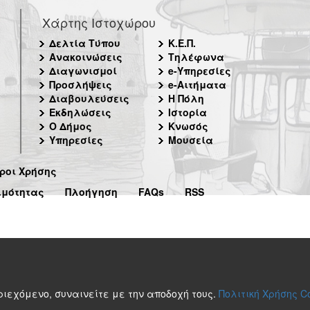
Χάρτης Ιστοχώρου
Δελτία Τύπου
Κ.Ε.Π.
Ανακοινώσεις
Τηλέφωνα
Διαγωνισμοί
e-Υπηρεσίες
Προσλήψεις
e-Αιτήματα
Διαβουλεύσεις
Η Πόλη
Εκδηλώσεις
Ιστορία
Ο Δήμος
Κνωσός
Υπηρεσίες
Μουσεία
ροι Χρήσης
ιμότητας
Πλοήγηση
FAQs
RSS
περιεχόμενο, συναινείτε με την αποδοχή τους.
Πολιτική Χρήσης C