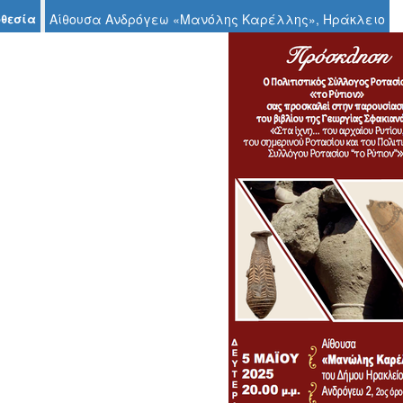
θεσία
Αίθουσα Ανδρόγεω «Μανόλης Καρέλλης», Ηράκλειο