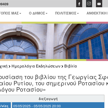
09409
ΤΟΠΟΣ ΜΑΣ
Ο ΔΗΜΟΣ
ΠΟΛΙΤΙΣΜΟΣ
ΑΝΘΕΚΤΙΚΗ
χική
Ημερολόγιο Εκδηλώσεων
Βιβλίο
υσίαση του βιβλίου της Γεωργίας Σφα
ίου Ρυτίου, του σημερινού Ροτασίου κ
λόγου Ροτασίου»
διεξαγωγή
/νίες
05/05/2025 - 05/05/2025 20:00