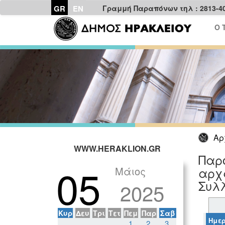
GR
EN
Γραμμή Παραπόνων τηλ : 2813-4
Ο 
Αρ
WWW.HERAKLION.GR
Παρο
05
Μάιος
αρχα
Συλ
2025
Κυρ
Δευ
Τρι
Τετ
Πεμ
Παρ
Σαβ
Ημερ
1
2
3