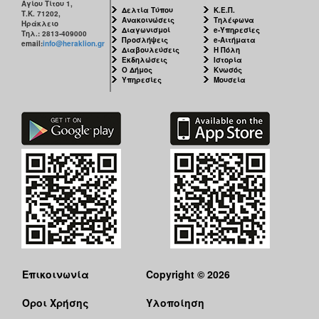
Αγίου Τίτου 1,
Δελτία Τύπου
Κ.Ε.Π.
Τ.Κ. 71202,
Ανακοινώσεις
Τηλέφωνα
Ηράκλειο
Διαγωνισμοί
e-Υπηρεσίες
Τηλ.: 2813-409000
Προσλήψεις
e-Αιτήματα
email:
info@heraklion.gr
Διαβουλεύσεις
Η Πόλη
Εκδηλώσεις
Ιστορία
Ο Δήμος
Κνωσός
Υπηρεσίες
Μουσεία
Επικοινωνία
Copyright © 2026
Όροι Χρήσης
Υλοποίηση