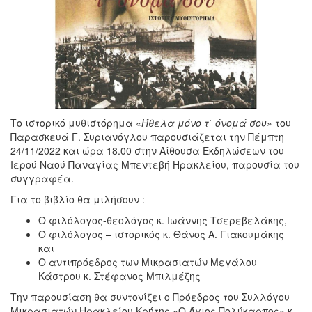
Το ιστορικό μυθιστόρημα «
Ήθελα μόνο τ΄ όνομά σου
» του
Παρασκευά Γ. Συριανόγλου παρουσιάζεται την Πέμπτη
24/11/2022 και ώρα 18.00 στην Αίθουσα Εκδηλώσεων του
Ιερού Ναού Παναγίας Μπεντεβή Ηρακλείου, παρουσία του
συγγραφέα.
Για το βιβλίο θα μιλήσουν :
Ο φιλόλογος-θεολόγος κ. Ιωάννης Τσερεβελάκης,
Ο φιλόλογος – ιστορικός κ. Θάνος Α. Γιακουμάκης
και
Ο αντιπρόεδρος των Μικρασιατών Μεγάλου
Κάστρου κ. Στέφανος Μπιλμέζης
Την παρουσίαση θα συντονίζει ο Πρόεδρος του Συλλόγου
Μικρασιατών Ηρακλείου Κρήτης «Ο Άγιος Πολύκαρπος» κ.