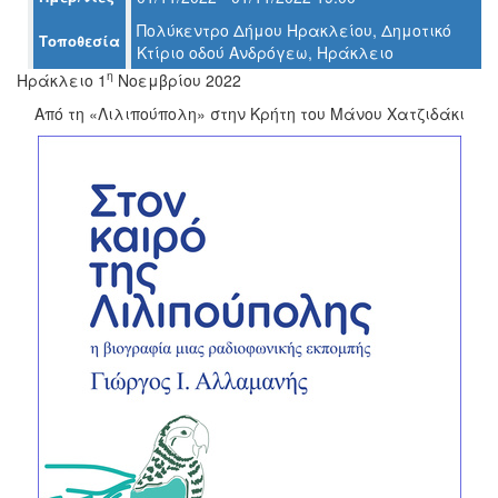
Πολύκεντρο Δήμου Ηρακλείου, Δημοτικό
Τοποθεσία
Κτίριο οδού Ανδρόγεω, Ηράκλειο
Ο
ΤΟΠΟΣ
η
Ηράκλειο 1
Νοεμβρίου 2022
ΜΑΣ
Από τη «Λιλιπούπολη» στην Κρήτη του Μάνου Χατζιδάκι
Ο
ΔΗΜΟΣ
ΠΟΛΙΤΙΣΜΟΣ
ΑΝΘΕΚΤΙΚΗ
ΠΟΛΗ