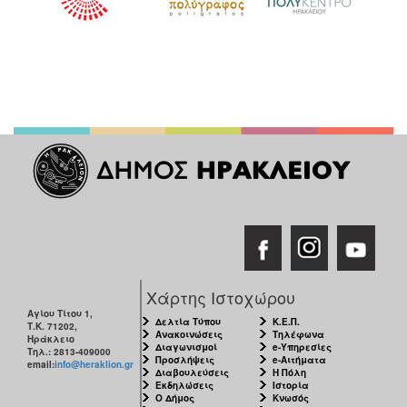
Χάρτης Ιστοχώρου
Αγίου Τίτου 1,
Δελτία Τύπου
Κ.Ε.Π.
Τ.Κ. 71202,
Ανακοινώσεις
Τηλέφωνα
Ηράκλειο
Διαγωνισμοί
e-Υπηρεσίες
Τηλ.: 2813-409000
Προσλήψεις
e-Αιτήματα
email:
info@heraklion.gr
Διαβουλεύσεις
Η Πόλη
Εκδηλώσεις
Ιστορία
Ο Δήμος
Κνωσός