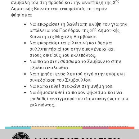
2018
ης
συμβολή του στη πρόοδο και την ανάπτυξη της 3
Δημοτικής Κοινότητας αποφάσισε το παρόν
2017
ψήφισμα:
2016
Να εκφράσει τη βαθύτατη θλίψη του για την
2015
ης
απώλεια του Προέδρου της 3
Δημοτικής
Κοινότητας Μιχάλη Βάμβουκα.
2013
Να εκφράσει τα ειλικρινή και θερμά
2012
συλλυπητήριά του στην οικογένεια και
στους οικείους του εκλιπόντος.
2011
Να παραστεί σύσσωμο το Συμβούλιο στην
2010
εξόδιο ακολουθία.
Να τηρηθεί ενός λεπτού σιγή στην επόμενη
2006
συνεδρίαση του Συμβουλίου.
Να κατατεθεί στεφάνι στη μνήμη του.
Να δημοσιευθεί το παρόν ψήφισμα και να
επιδοθεί αντίγραφό του στην οικογένεια του
εκλιπόντος.
Ο
ΤΟΠΟΣ
ΜΑΣ
ΠΟΛΙΤΙΣΜΟΣ