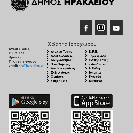
ΑΝΘΕΚΤΙΚΗ
ΠΟΛΗ
Χάρτης Ιστοχώρου
Αγίου Τίτου 1,
Δελτία Τύπου
Κ.Ε.Π.
Τ.Κ. 71202,
Ανακοινώσεις
Τηλέφωνα
Ηράκλειο
Διαγωνισμοί
e-Υπηρεσίες
Τηλ.: 2813-409000
Προσλήψεις
e-Αιτήματα
email:
info@heraklion.gr
Διαβουλεύσεις
Η Πόλη
Εκδηλώσεις
Ιστορία
Ο Δήμος
Κνωσός
Υπηρεσίες
Μουσεία