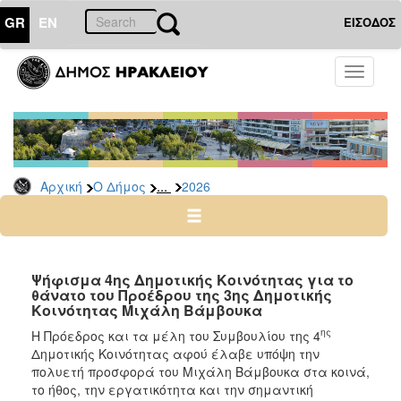
GR
EN
ΕΙΣΟΔΟΣ
Ο
Toggle
ΔΗΜΟΣ
navigati
Δελτία
Τύπου
Αρχείο
...
Αρχική
Ο Δήμος
2026
2026
2025
2024
2023
Ψήφισμα 4ης Δημοτικής Κοινότητας για το
θάνατο του Προέδρου της 3ης Δημοτικής
2022
Κοινότητας Μιχάλη Βάμβουκα
2021
ης
Η Πρόεδρος και τα μέλη του Συμβουλίου της 4
2020
Δημοτικής Κοινότητας αφού έλαβε υπόψη την
πολυετή προσφορά του Μιχάλη Βάμβουκα στα κοινά,
2019
το ήθος, την εργατικότητα και την σημαντική