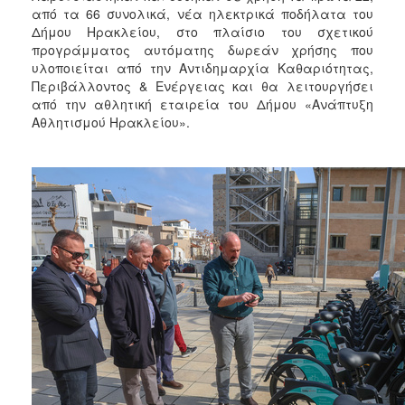
2018
από τα 66 συνολικά, νέα ηλεκτρικά ποδήλατα του
2017
Δήμου Ηρακλείου, στο πλαίσιο του σχετικού
προγράμματος αυτόματης δωρεάν χρήσης που
2016
υλοποιείται από την Αντιδημαρχία Καθαριότητας,
2015
Περιβάλλοντος & Ενέργειας και θα λειτουργήσει
από την αθλητική εταιρεία του Δήμου «Ανάπτυξη
2013
Αθλητισμού Ηρακλείου».
2012
2011
2010
2006
Ο
ΤΟΠΟΣ
ΜΑΣ
ΠΟΛΙΤΙΣΜΟΣ