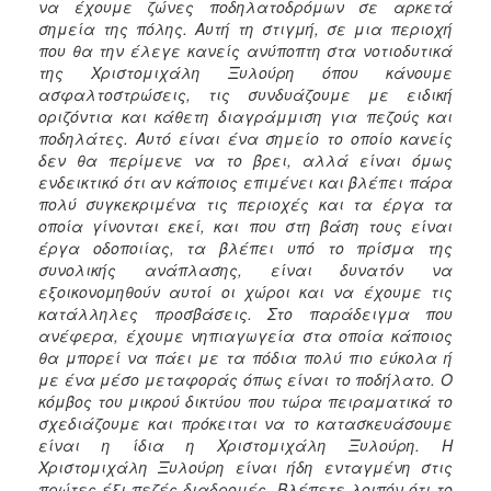
να έχουμε ζώνες ποδηλατοδρόμων σε αρκετά
σημεία της πόλης. Αυτή τη στιγμή, σε μια περιοχή
που θα την έλεγε κανείς ανύποπτη στα νοτιοδυτικά
της Χριστομιχάλη Ξυλούρη όπου κάνουμε
ασφαλτοστρώσεις, τις συνδυάζουμε με ειδική
οριζόντια και κάθετη διαγράμμιση για πεζούς και
ποδηλάτες. Αυτό είναι ένα σημείο το οποίο κανείς
δεν θα περίμενε να το βρει, αλλά είναι όμως
ενδεικτικό ότι αν κάποιος επιμένει και βλέπει πάρα
πολύ συγκεκριμένα τις περιοχές και τα έργα τα
οποία γίνονται εκεί, και που στη βάση τους είναι
έργα οδοποιίας, τα βλέπει υπό το πρίσμα της
συνολικής ανάπλασης, είναι δυνατόν να
εξοικονομηθούν αυτοί οι χώροι και να έχουμε τις
κατάλληλες προσβάσεις. Στο παράδειγμα που
ανέφερα, έχουμε νηπιαγωγεία στα οποία κάποιος
θα μπορεί να πάει με τα πόδια πολύ πιο εύκολα ή
με ένα μέσο μεταφοράς όπως είναι το ποδήλατο. Ο
κόμβος του μικρού δικτύου που τώρα πειραματικά το
σχεδιάζουμε και πρόκειται να το κατασκευάσουμε
είναι η ίδια η Χριστομιχάλη Ξυλούρη. Η
Χριστομιχάλη Ξυλούρη είναι ήδη ενταγμένη στις
πρώτες έξι πεζές διαδρομές. Βλέπετε λοιπόν ότι το