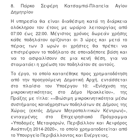
8. Πάρκο Σεφέρη Κατσαμπά-Πλατεία Αγίου
Δημητρίου
Η υπηρεσία θα είναι διαθέσιμη κατά τη διάρκεια
ολόκληρου του έτους με ωράριο λειτουργίας από
07:00 έως 22:00. Μέγιστος χρόνος δωρεάν χρήσης
κάθε ποδηλάτου ορίζονται οι 3 ώρες και μετά το
πέρας των 3 ωρών οι χρήστες θα πρέπει να
επιστρέφουν το ποδήλατο σε οποιαδήποτε βάση και
να το ασφαλίσουν σε μια κενή θέση, για να
σταματάει η χρέωση του ποδηλάτου σε αυτούς.
Το έργο, το οποίο κατατέθηκε προς χρηματοδότηση
από την προηγούμενη Δημοτική Αρχή, εντάσσεται
στο πλαίσιο του Υποέργου 10: «Ενίσχυση της
μικροκινητικότητας στο Δήμο Ηρακλείου», της
Πράξης με τίτλο: ««Βιώσιμη μικροκινητικότητα μέσω
συστήματος κοινόχρηστων ποδηλάτων σε Δήμους της
Χώρας (εκτός Δήμων Μητροπολιτικών Κέντρων)»,
ενταγμένης στο Επιχειρησιακό Πρόγραμμα
«Υποδομές Μεταφορών, Περιβάλλον και Αειφόρος
Ανάπτυξη 2014-2020», το οποίο χρηματοδοτείται από
το Υπουργείο Περιβάλλοντος και Ενέργειας.