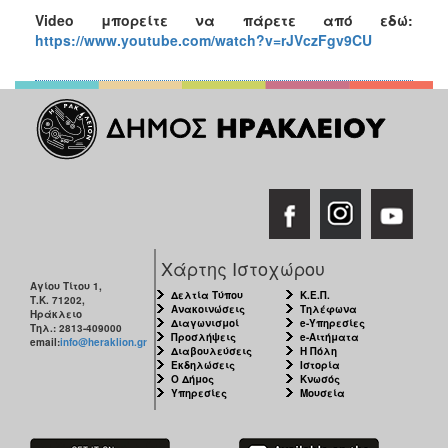
Video
μπορείτε να πάρετε από εδώ:
https://www.youtube.com/watch?v=rJVczFgv9CU
Χάρτης Ιστοχώρου
Αγίου Τίτου 1,
Δελτία Τύπου
Κ.Ε.Π.
Τ.Κ. 71202,
Ανακοινώσεις
Τηλέφωνα
Ηράκλειο
Διαγωνισμοί
e-Υπηρεσίες
Τηλ.: 2813-409000
Προσλήψεις
e-Αιτήματα
email:
info@heraklion.gr
Διαβουλεύσεις
Η Πόλη
Εκδηλώσεις
Ιστορία
Ο Δήμος
Κνωσός
Υπηρεσίες
Μουσεία