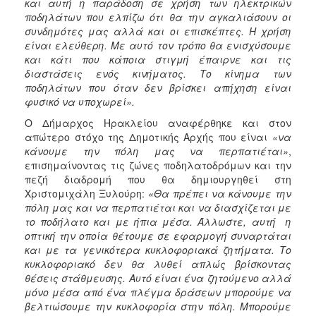
και αυτή η παράδοση σε χρήση των ηλεκτρικών
ποδηλάτων που ελπίζω ότι θα την αγκαλιάσουν οι
συνδημότες μας αλλά και οι επισκέπτες. Η χρήση
είναι ελεύθερη. Με αυτό τον τρόπο θα ενισχύσουμε
και κάτι που κάποια στιγμή έπαιρνε και τις
διαστάσεις ενός κινήματος. Το κίνημα των
ποδηλάτων που όταν δεν βρίσκει απήχηση είναι
φυσικό να υποχωρεί».
Ο Δήμαρχος Ηρακλείου αναφέρθηκε και στον
απώτερο στόχο της Δημοτικής Αρχής που είναι
«να
κάνουμε την πόλη μας να περπατιέται»
,
επισημαίνοντας τις ζώνες ποδηλατοδρόμων και την
πεζή διαδρομή που θα δημιουργηθεί στη
Χριστομιχάλη Ξυλούρη:
«Θα πρέπει να κάνουμε την
πόλη μας και να περπατιέται και να διασχίζεται με
το ποδήλατο και με ήπια μέσα. Άλλωστε, αυτή η
οπτική την οποία θέτουμε σε εφαρμογή συναρτάται
και με τα γενικότερα κυκλοφοριακά ζητήματα. Το
κυκλοφοριακό δεν θα λυθεί απλώς βρίσκοντας
θέσεις στάθμευσης. Αυτό είναι ένα ζητούμενο αλλά
μόνο μέσα από ένα πλέγμα δράσεων μπορούμε να
βελτιώσουμε την κυκλοφορία στην πόλη. Μπορούμε