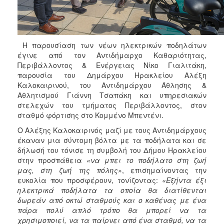
ΑΝΘΕΚΤΙΚΗ
ΠΟΛΗ
Η παρουσίαση των νέων ηλεκτρικών ποδηλάτων
έγινε από τον Αντιδήμαρχο Καθαριότητας,
Περιβάλλοντος & Ενέργειας Νίκο Γιαλιτάκη,
παρουσία του Δημάρχου Ηρακλείου Αλέξη
Καλοκαιρινού, του Αντιδημάρχου Άθλησης &
Αθλητισμού Γιάννη Τσαπάκη και υπηρεσιακών
στελεχών του τμήματος Περιβάλλοντος, στον
σταθμό φόρτισης στο Κομμένο Μπεντένι.
Ο Αλέξης Καλοκαιρινός μαζί με τους Αντιδημάρχους
έκαναν μια σύντομη βόλτα με τα ποδήλατα και σε
δήλωσή του τόνισε τη συμβολή του Δήμου Ηρακλείου
στην προσπάθεια
«να μπει το ποδήλατο στη ζωή
μας, στη ζωή της πόλης»
, επισημαίνοντας την
ευκολία που προσφέρουν, τονίζοντας:
«Εξήντα έξι
ηλεκτρικά ποδήλατα τα οποία θα διατίθενται
δωρεάν από οκτώ σταθμούς και ο καθένας με ένα
πάρα πολύ απλό τρόπο θα μπορεί να τα
χρησιμοποιεί, να τα παίρνει από ένα σταθμό, να τα