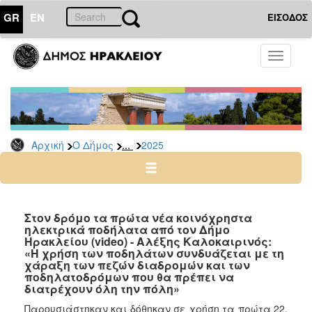
GR
EN
ΕΙΣΟΔΟΣ
Ο
Toggle
ΔΗΜΟΣ
navigati
Δελτία
Τύπου
Αρχείο
...
Αρχική
Ο Δήμος
2025
2026
2025
2024
2023
Στον δρόμο τα πρώτα νέα κοινόχρηστα
ηλεκτρικά ποδήλατα από τον Δήμο
2022
Ηρακλείου (video) - Αλέξης Καλοκαιρινός:
2021
«Η χρήση των ποδηλάτων συνδυάζεται με τη
χάραξη των πεζών διαδρομών και των
2020
ποδηλατοδρόμων που θα πρέπει να
διατρέχουν όλη την πόλη»
2019
Παρουσιάστηκαν και δόθηκαν σε χρήση τα πρώτα 22,