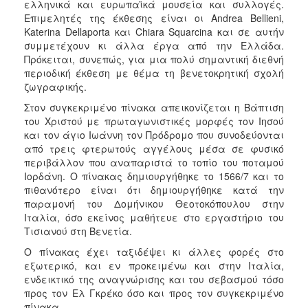
ελληνικά και ευρωπαϊκά μουσεία και συλλογές.
ΑΝΘΕΚΤΙΚΗ
Επιμελητές της έκθεσης είναι οι Andrea Bellieni,
ΠΟΛΗ
Katerina Dellaporta και Chiara Squarcina και σε αυτήν
συμμετέχουν κι άλλα έργα από την Ελλάδα.
Πρόκειται, συνεπώς, για μια πολύ σημαντική διεθνή
περιοδική έκθεση με θέμα τη βενετοκρητική σχολή
ζωγραφικής.
Στον συγκεκριμένο πίνακα απεικονίζεται η Βάπτιση
του Χριστού με πρωταγωνιστικές μορφές τον Ιησού
και τον άγιο Ιωάννη τον Πρόδρομο που συνοδεύονται
από τρεις φτερωτούς αγγέλους μέσα σε φυσικό
περιβάλλον που αναπαριστά το τοπίο του ποταμού
Ιορδάνη. Ο πίνακας δημιουργήθηκε το 1566/7 και το
πιθανότερο είναι ότι δημιουργήθηκε κατά την
παραμονή του Δομήνικου Θεοτοκόπουλου στην
Ιταλία, όσο εκείνος μαθήτευε στο εργαστήριο του
Τισιανού στη Βενετία.
Ο πίνακας έχει ταξιδέψει κι άλλες φορές στο
εξωτερικό, και εν προκειμένω και στην Ιταλία,
ενδεικτικό της αναγνώρισης και του σεβασμού τόσο
προς τον Ελ Γκρέκο όσο και προς τον συγκεκριμένο
πίνακα.