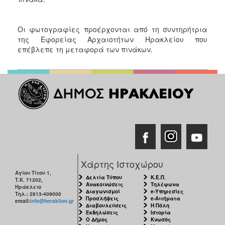
Οι φωτογραφίες προέρχονται από τη συντηρήτρια
της Εφορείας Αρχαιοτήτων Ηρακλείου που
επέβλεπε τη μεταφορά των πινάκων.
Χάρτης Ιστοχώρου
Αγίου Τίτου 1,
Δελτία Τύπου
Κ.Ε.Π.
Τ.Κ. 71202,
Ανακοινώσεις
Τηλέφωνα
Ηράκλειο
Διαγωνισμοί
e-Υπηρεσίες
Τηλ.: 2813-409000
Προσλήψεις
e-Αιτήματα
email:
info@heraklion.gr
Διαβουλεύσεις
Η Πόλη
Εκδηλώσεις
Ιστορία
Ο Δήμος
Κνωσός