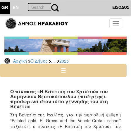
GR
EN
ΕΙΣΟΔΟΣ
Ο
Toggle
ΔΗΜΟΣ
navigati
Δελτία
Τύπου
Αρχείο
...
Αρχική
Ο Δήμος
2025
2026
2025
2024
2023
Ο πίνακας «Η Βάπτιση του Χριστού» του
Δομήνικου Θεοτοκόπουλου επιστρέφει
2022
προσωρινά στον τόπο γέννησης του στη
2021
Βενετία
2020
Στη Βενετία της Ιταλίας, για την περιοδική έκθεση
“Painted gold. El Greco and the Veneto-Cretan school”
2019
ταξιδεύει ο πίνακας «Η Βάπτιση του Χριστού» του