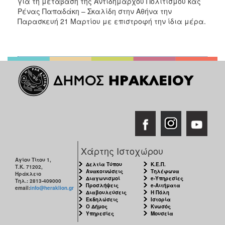
για τη μετάβαση της Αντιδημάρχου Πολιτισμού κας
Ρένας Παπαδάκη – Σκαλίδη στην Αθήνα την
Παρασκευή 21 Μαρτίου με επιστροφή την ίδια μέρα.
Χάρτης Ιστοχώρου
Αγίου Τίτου 1,
Δελτία Τύπου
Κ.Ε.Π.
Τ.Κ. 71202,
Ανακοινώσεις
Τηλέφωνα
Ηράκλειο
Διαγωνισμοί
e-Υπηρεσίες
Τηλ.: 2813-409000
Προσλήψεις
e-Αιτήματα
email:
info@heraklion.gr
Διαβουλεύσεις
Η Πόλη
Εκδηλώσεις
Ιστορία
Ο Δήμος
Κνωσός
Υπηρεσίες
Μουσεία