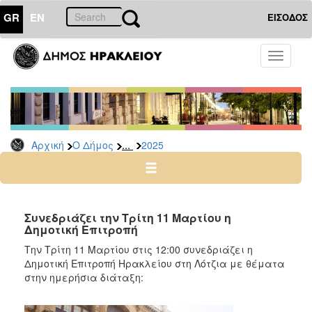
GR
EN
ΕΙΣΟΔΟΣ
Ο
Toggle
ΔΗΜΟΣ
navigati
Δελτία
Τύπου
Αρχείο
...
Αρχική
Ο Δήμος
2025
2026
2025
2024
2023
Συνεδριάζει την Τρίτη 11 Μαρτίου η
Δημοτική Επιτροπή
2022
Την Τρίτη 11 Μαρτίου στις 12:00 συνεδριάζει η
2021
Δημοτική Επιτροπή Ηρακλείου στη Λότζια με θέματα
2020
στην ημερήσια διάταξη:
2019