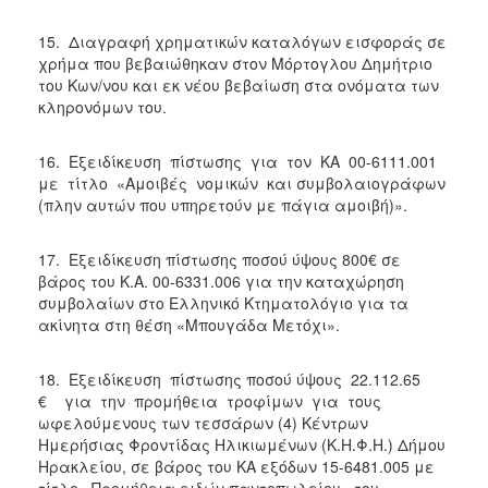
15. Διαγραφή χρηματικών καταλόγων εισφοράς σε
χρήμα που βεβαιώθηκαν στον Μόρτογλου Δημήτριο
του Κων/νου και εκ νέου βεβαίωση στα ονόματα των
κληρονόμων του.
16. Εξειδίκευση πίστωσης για τον ΚΑ 00-6111.001
με τίτλο «Αμοιβές νομικών και συμβολαιογράφων
(πλην αυτών που υπηρετούν με πάγια αμοιβή)».
17. Εξειδίκευση πίστωσης ποσού ύψους 800€ σε
βάρος του Κ.Α. 00-6331.006 για την καταχώρηση
συμβολαίων στο Ελληνικό Κτηματολόγιο για τα
ακίνητα στη θέση «Μπουγάδα Μετόχι».
18. Εξειδίκευση πίστωσης ποσού ύψους 22.112.65
€ για την προμήθεια τροφίμων για τους
ωφελούμενους των τεσσάρων (4) Κέντρων
Ημερήσιας Φροντίδας Ηλικιωμένων (Κ.Η.Φ.Η.) Δήμου
Ηρακλείου, σε βάρος του ΚΑ εξόδων 15-6481.005 με
τίτλο «Προμήθεια ειδών παντοπωλείου» του