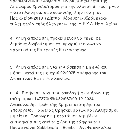
προσωρινών κυκλοφοριακών ρυθμίσεων επί της
ΑΝΘΕΚΤΙΚΗ
Λεωφόρου Χρυσοστόμου για την υλοποίηση του έργου
ΠΟΛΗ
«Κατασκευή δικτύων ύδρευσης στην πόλη του
Ηρακλείου-2019 (Δίκτυα ύδρευσης-υδρόμετρα-
τηλεμετρία-τηλεέλεγχος)» της Δ.Ε.Υ.Α. Ηρακλείου.
4. Λήψη απόφασης προκειμένου να τεθεί σε
δημόσια διαβούλευση το με αριθ.1/19-2-2025
πρακτικό της Επιτροπής Κυκλοφορίας.
5. Λήψη απόφασης για την άσκηση ή μη ενδίκου
μέσου κατά της με αριθ.22/2025 απόφασης του
Διοικητικού Εφετείου Χανίων.
6. Α. Εισήγηση για την αποδοχή των όρων της
υπ’αρ.πρωτ.147370/Β9/Φ32/937/09-12-2024
Ανακοίνωσης Πρόθεσης Χρηματοδότησης του
Υπουργείου Παιδείας Θρησκευμάτων και Αθλητισμού
με τίτλο «Προσωρινή μετατόπιση γηπέδων
αντισφαίρισης από το χώρο της τάφρου του
Προμαχώνα Sabbionara – Bembo - Αγ. Φραγκίσκου