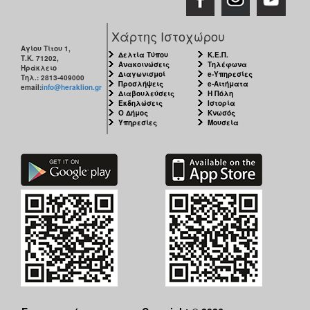
Χάρτης Ιστοχώρου
Αγίου Τίτου 1,
Δελτία Τύπου
Κ.Ε.Π.
Τ.Κ. 71202,
Ανακοινώσεις
Τηλέφωνα
Ηράκλειο
Διαγωνισμοί
e-Υπηρεσίες
Τηλ.: 2813-409000
Προσλήψεις
e-Αιτήματα
email:
info@heraklion.gr
Διαβουλεύσεις
Η Πόλη
Εκδηλώσεις
Ιστορία
Ο Δήμος
Κνωσός
Υπηρεσίες
Μουσεία