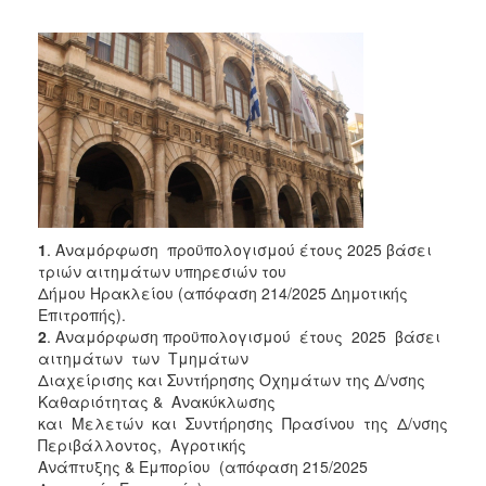
2018
2017
2016
2015
2013
2012
2011
2010
1
. Αναμόρφωση προϋπολογισμού έτους 2025 βάσει
2006
τριών αιτημάτων υπηρεσιών του
Δήμου Ηρακλείου (απόφαση 214/2025 Δημοτικής
Επιτροπής).
2
. Αναμόρφωση προϋπολογισμού έτους 2025 βάσει
αιτημάτων των Τμημάτων
Ο
Διαχείρισης και Συντήρησης Οχημάτων της Δ/νσης
ΤΟΠΟΣ
Καθαριότητας & Ανακύκλωσης
ΜΑΣ
και Μελετών και Συντήρησης Πρασίνου της Δ/νσης
Περιβάλλοντος, Αγροτικής
ΠΟΛΙΤΙΣΜΟΣ
Ανάπτυξης & Εμπορίου (απόφαση 215/2025