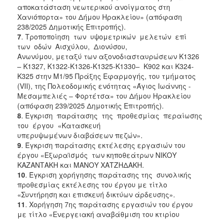
αποκατάσταση νεωτερικού ανοίγματος στη
Χανιόπορτα» του Δήμου Ηρακλείου» (απόφαση
238/2025 Δημοτικής Επιτροπής).
7
. Τροποποίηση των υψομετρικών μελετών επί
των οδών Αισχύλου, Διονύσου,
Ανωνύμου, μεταξύ των αξονοδιασταυρώσεων Κ1326
– Κ1327, Κ1322-Κ1326-Κ1325-Κ1330– Κ902 και Κ324-
Κ325 στην Μ1/95 Πράξης Εφαρμογής, του τμήματος
(VΙΙ), της Πολεοδομικής ενότητας «Άγιος Ιωάννης -
Μεσαμπελιές – Φορτέτσα» του Δήμου Ηρακλείου
(απόφαση 239/2025 Δημοτικής Επιτροπής).
8
. Έγκριση παράτασης της προθεσμίας περαίωσης
του έργου «Κατασκευή
υπερυψωμένων διαβάσεων πεζών».
9
. Έγκριση παράτασης εκτέλεσης εργασιών του
έργου «Εξωραϊσμός των κηποθεάτρων ΝΙΚΟΥ
ΚΑΖΑΝΤΑΚΗ και ΜΑΝΟΥ ΧΑΤΖΗΔΑΚΗ.
10
. Έγκριση χορήγησης παράτασης της συνολικής
προθεσμίας εκτέλεσης του έργου με τίτλο
«Συντήρηση και επισκευή δικτύων άρδευσης».
11
. Χορήγηση 7ης παράτασης εργασιών του έργου
με τίτλο «Ενεργειακή αναβάθμιση του κτιρίου