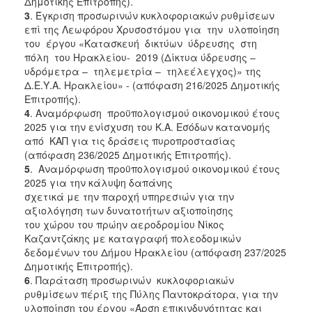
Δημοτικής Επιτροπής).
ΑΝΘΕΚΤΙΚΗ
3
. Έγκριση προσωρινών κυκλοφοριακών ρυθμίσεων
ΠΟΛΗ
επί της Λεωφόρου Χρυσοστόμου για την υλοποίηση
του έργου «Κατασκευή δικτύων ύδρευσης στη
πόλη του Ηρακλείου- 2019 (Δίκτυα ύδρευσης –
υδρόμετρα – τηλεμετρία – τηλεέλεγχος)» της
Δ.Ε.Υ.Α. Ηρακλείου» - (απόφαση 216/2025 Δημοτικής
Επιτροπής).
4
. Αναμόρφωση προϋπολογισμού οικονομικού έτους
2025 για την ενίσχυση του Κ.Α. Εσόδων κατανομής
από ΚΑΠ για τις δράσεις πυροπροστασίας
(απόφαση 236/2025 Δημοτικής Επιτροπής).
5
. Αναμόρφωση προϋπολογισμού οικονομικού έτους
2025 για την κάλυψη δαπάνης
σχετικά με την παροχή υπηρεσιών για την
αξιολόγηση των δυνατοτήτων αξιοποίησης
του χώρου του πρώην αεροδρομίου Νίκος
Καζαντζάκης με καταγραφή πολεοδομικών
δεδομένων του Δήμου Ηρακλείου (απόφαση 237/2025
Δημοτικής Επιτροπής).
6
. Παράταση προσωρινών κυκλοφοριακών
ρυθμίσεων πέριξ της Πύλης Παντοκράτορα, για την
υλοποίηση του έργου «Άρση επικινδυνότητας και