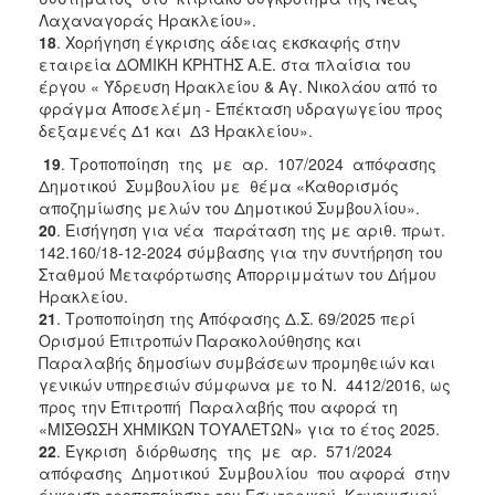
Λαχαναγοράς Ηρακλείου».
18
. Χορήγηση έγκρισης άδειας εκσκαφής στην
εταιρεία ΔΟΜΙΚΗ ΚΡΗΤΗΣ Α.Ε. στα πλαίσια του
έργου « Ύδρευση Ηρακλείου & Αγ. Νικολάου από το
φράγμα Αποσελέμη - Επέκταση υδραγωγείου προς
δεξαμενές Δ1 και Δ3 Ηρακλείου».
19
. Τροποποίηση της με αρ. 107/2024 απόφασης
Δημοτικού Συμβουλίου με θέμα «Καθορισμός
αποζημίωσης μελών του Δημοτικού Συμβουλίου».
20
. Εισήγηση για νέα παράταση της με αριθ. πρωτ.
142.160/18-12-2024 σύμβασης για την συντήρηση του
Σταθμού Μεταφόρτωσης Απορριμμάτων του Δήμου
Ηρακλείου.
21
. Τροποποίηση της Απόφασης Δ.Σ. 69/2025 περί
Ορισμού Επιτροπών Παρακολούθησης και
Παραλαβής δημοσίων συμβάσεων προμηθειών και
γενικών υπηρεσιών σύμφωνα με το Ν. 4412/2016, ως
προς την Επιτροπή Παραλαβής που αφορά τη
«ΜΙΣΘΩΣΗ ΧΗΜΙΚΩΝ ΤΟΥΑΛΕΤΩΝ» για το έτος 2025.
22
. Έγκριση διόρθωσης της με αρ. 571/2024
απόφασης Δημοτικού Συμβουλίου που αφορά στην
έγκριση τροποποίησης του Εσωτερικού Κανονισμού