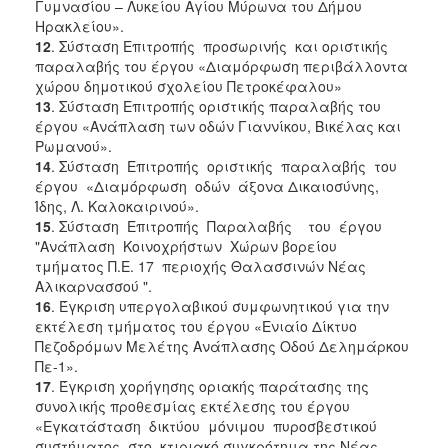
Γυμνασίου – Λυκείου Αγίου Μύρωνα του Δήμου
Ηρακλείου».
12
. Σύσταση Επιτροπής προσωρινής και οριστικής
παραλαβής του έργου «Διαμόρφωση περιβάλλοντα
χώρου δημοτικού σχολείου Πετροκέφαλου»
13
. Σύσταση Επιτροπής οριστικής παραλαβής του
έργου «Ανάπλαση των οδών Γιαννίκου, Βικέλας και
Ρωμανού».
14
. Σύσταση Επιτροπής οριστικής παραλαβής του
έργου «Διαμόρφωση οδών άξονα Δικαιοσύνης,
Ίδης, Λ. Καλοκαιρινού».
15
. Σύσταση Επιτροπής Παραλαβής του έργου
"Ανάπλαση Κοινοχρήστων Χώρων βορείου
τμήματος Π.Ε. 17 περιοχής Θαλασσινών Νέας
Αλικαρνασσού ".
16
. Έγκριση υπεργολαβικού συμφωνητικού για την
εκτέλεση τμήματος του έργου «Ενιαίο Δίκτυο
Πεζοδρόμων Μελέτης Ανάπλασης Οδού Δελημάρκου
Πε-1».
17
. Έγκριση χορήγησης οριακής παράτασης της
συνολικής προθεσμίας εκτέλεσης του έργου
«Εγκατάσταση δικτύου μόνιμου πυροσβεστικού
συστήματος στο κτιριακό συγκρότημα της Νέας