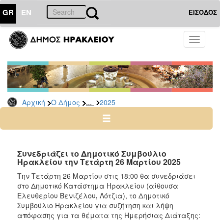
GR
EN
ΕΙΣΟΔΟΣ
Ο
Toggle
ΔΗΜΟΣ
navigati
Δελτία
Τύπου
Αρχείο
...
Αρχική
Ο Δήμος
2025
2026
2025
2024
2023
Συνεδριάζει το Δημοτικό Συμβούλιο
Ηρακλείου την Τετάρτη 26 Μαρτίου 2025
2022
Την Τετάρτη 26 Μαρτίου στις 18:00 θα συνεδριάσει
2021
στο Δημοτικό Κατάστημα Ηρακλείου (αίθουσα
2020
Ελευθερίου Βενιζέλου
,
Λότζια), το Δημοτικό
Συμβούλιο Ηρακλείου για συζήτηση και λήψη
2019
απόφασης για τα θέματα της Ημερήσιας Διάταξης: