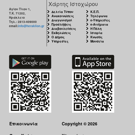
Χάρτης Ιστοχώρου
Αγίου Τίτου 1,
Δελτία Τύπου
Κ.Ε.Π.
Τ.Κ. 71202,
Ανακοινώσεις
Τηλέφωνα
Ηράκλειο
Διαγωνισμοί
e-Υπηρεσίες
Τηλ.: 2813-409000
Προσλήψεις
e-Αιτήματα
email:
info@heraklion.gr
Διαβουλεύσεις
Η Πόλη
Εκδηλώσεις
Ιστορία
Ο Δήμος
Κνωσός
Υπηρεσίες
Μουσεία
Επικοινωνία
Copyright © 2026