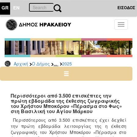
GR
EN
ΕΙΣΟΔΟΣ
Ο
Toggle
ΔΗΜΟΣ
navigati
Δελτία
Τύπου
Αρχείο
...
Αρχική
Ο Δήμος
2025
2026
2025
2024
2023
Περισσότεροι από 3.500 επισκέπτες την
πρώτη εβδομάδα της έκθεσης ζωγραφικής
2022
του Χρήστου Μποκόρου «Πέρασμα στο Φως»
2021
στη Βασιλική του Αγίου Μάρκου
2020
Περισσότερους από 3.500 επισκέπτες έχει δεχθεί
την πρώτη εβδομάδα λειτουργίας της η έκθεση
2019
ζωγραφικής του Χρήστου Μποκόρου «Πέρασμα στο