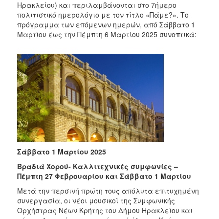
2018
Ηρακλείου) και περιλαμβάνονται στο 7ήμερο
πολιτιστικό ημερολόγιο με τον τίτλο «Πάμε?». Το
2017
πρόγραμμα των επόμενων ημερών, από Σάββατο 1
2016
Μαρτίου έως την Πέμπτη 6 Μαρτίου 2025 συνοπτικά:
2015
2013
2012
2011
2010
2006
Σάββατο 1 Μαρτίου 2025
Βραδιά Χορού- Καλλιτεχνικές συμφωνίες –
Ο
ΤΟΠΟΣ
Πέμπτη 27 Φεβρουαρίου και Σάββατο 1 Μαρτίου
ΜΑΣ
Μετά την περσινή πρώτη τους απόλυτα επιτυχημένη
συνεργασία, οι νέοι μουσικοί της Συμφωνικής
ΠΟΛΙΤΙΣΜΟΣ
Ορχήστρας Νέων Κρήτης του Δήμου Ηρακλείου και