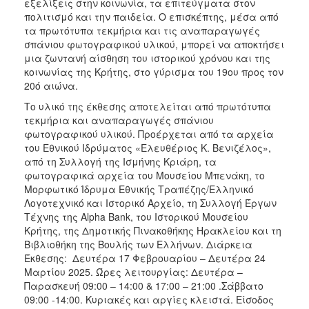
εξελίξεις στην κοινωνία, τα επιτεύγματα στον
πολιτισμό και την παιδεία. Ο επισκέπτης, μέσα από
τα πρωτότυπα τεκμήρια και τις αναπαραγωγές
σπάνιου φωτογραφικού υλικού, μπορεί να αποκτήσει
μια ζωντανή αίσθηση του ιστορικού χρόνου και της
κοινωνίας της Κρήτης, στο γύρισμα του 19ου προς τον
20ό αιώνα.
Το υλικό της έκθεσης αποτελείται από πρωτότυπα
τεκμήρια και αναπαραγωγές σπάνιου
φωτογραφικού υλικού. Προέρχεται από τα αρχεία
του Εθνικού Ιδρύματος «Ελευθέριος Κ. Βενιζέλος»,
από τη Συλλογή της Ισμήνης Κριάρη, τα
φωτογραφικά αρχεία του Μουσείου Μπενάκη, το
Μορφωτικό Ίδρυμα Εθνικής Τραπέζης/Ελληνικό
Λογοτεχνικό και Ιστορικό Αρχείο, τη Συλλογή Έργων
Τέχνης της Alpha Bank, του Ιστορικού Μουσείου
Κρήτης, της Δημοτικής Πινακοθήκης Ηρακλείου και τη
Βιβλιοθήκη της Βουλής των Ελλήνων. Διάρκεια
Έκθεσης: Δευτέρα 17 Φεβρουαρίου – Δευτέρα 24
Μαρτίου 2025. Ώρες λειτουργίας: Δευτέρα –
Παρασκευή 09:00 – 14:00 & 17:00 – 21:00 .Σάββατο
09:00 -14:00. Κυριακές και αργίες κλειστά. Είσοδος