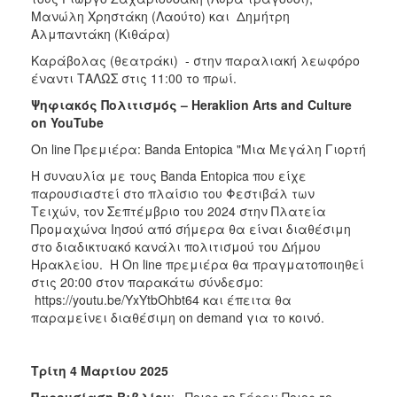
Μανώλη Χρηστάκη (Λαούτο) και Δημήτρη
Αλμπαντάκη (Κιθάρα)
Καράβολας (θεατράκι) - στην παραλιακή λεωφόρο
έναντι ΤΑΛΩΣ στις 11:00 το πρωί.
Ψηφιακός
Πολιτισμός
– Heraklion Arts and Culture
on YouTube
On line Πρεμιέρα: Banda Entopica "Μια Μεγάλη Γιορτή
Η συναυλία με τους Banda Entopica που είχε
παρουσιαστεί στο πλαίσιο του Φεστιβάλ των
Τειχών, τον Σεπτέμβριο του 2024 στην Πλατεία
Προμαχώνα Ιησού από σήμερα θα είναι διαθέσιμη
στο διαδικτυακό κανάλι πολιτισμού του Δήμου
Ηρακλείου. Η On line πρεμιέρα θα πραγματοποιηθεί
στις 20:00 στον παρακάτω σύνδεσμο:
https://youtu.be/YxYtbOhbt64 και έπειτα θα
παραμείνει διαθέσιμη on demand για το κοινό.
Τρίτη 4 Μαρτίου 2025
Παρουσίαση Βιβλίου
: «Ποιος το ξέρει; Ποιος το