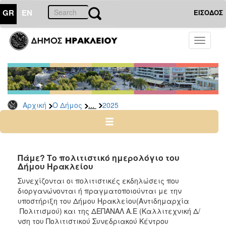
GR
EN
ΕΙΣΟΔΟΣ
Ο
Toggle
ΔΗΜΟΣ
navigati
Δελτία
Τύπου
Αρχείο
...
Αρχική
Ο Δήμος
2025
2026
2025
2024
2023
Πάμε? Το πολιτιστικό ημερολόγιο του
Δήμου Ηρακλείου
2022
Συνεχίζονται οι πολιτιστικές εκδηλώσεις που
2021
διοργανώνονται ή πραγματοποιούνται με την
2020
υποστήριξη του Δήμου Ηρακλείου(Αντιδημαρχία
Πολιτισμού) και της ΔΕΠΑΝΑΛ Α.Ε (Καλλιτεχνική Δ/
2019
νση του Πολιτιστικού Συνεδριακού Κέντρου