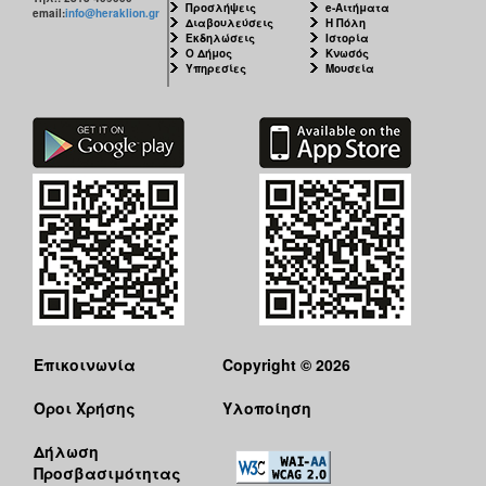
Προσλήψεις
e-Αιτήματα
email:
info@heraklion.gr
Διαβουλεύσεις
Η Πόλη
Εκδηλώσεις
Ιστορία
Ο Δήμος
Κνωσός
Υπηρεσίες
Μουσεία
Επικοινωνία
Copyright © 2026
Όροι Χρήσης
Υλοποίηση
Δήλωση
Προσβασιμότητας