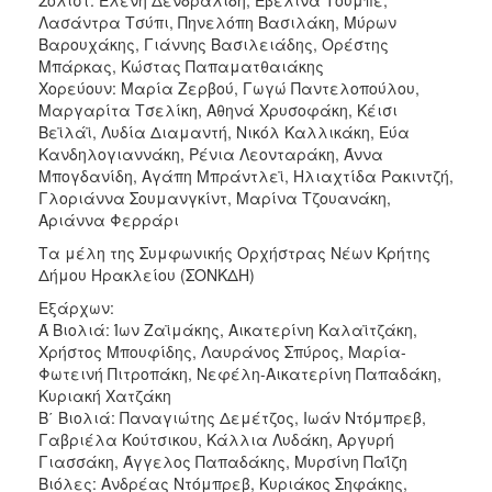
Λασάντρα Τσύπι, Πηνελόπη Βασιλάκη, Μύρων
Βαρουχάκης, Γιάννης Βασιλειάδης, Ορέστης
Μπάρκας, Κώστας Παπαματθαιάκης
Χορεύουν: Μαρία Ζερβού, Γωγώ Παντελοπούλου,
Μαργαρίτα Τσελίκη, Αθηνά Χρυσοφάκη, Κέισι
Βεϊλάϊ, Λυδία Διαμαντή, Νικόλ Καλλικάκη, Εύα
Κανδηλογιαννάκη, Ρένια Λεονταράκη, Άννα
Μπογδανίδη, Αγάπη Μπράντλεϊ, Ηλιαχτίδα Ρακιντζή,
Γλοριάννα Σουμανγκίντ, Μαρίνα Τζουανάκη,
Αριάννα Φερράρι
Τα μέλη της Συμφωνικής Ορχήστρας Νέων Κρήτης
Δήμου Ηρακλείου (ΣΟΝΚΔΗ)
Εξάρχων:
Ά Βιολιά: Ίων Ζαϊμάκης, Αικατερίνη Καλαϊτζάκη,
Χρήστος Μπουφίδης, Λαυράνος Σπύρος, Μαρία-
Φωτεινή Πιτροπάκη, Νεφέλη-Αικατερίνη Παπαδάκη,
Κυριακή Χατζάκη
Β΄ Βιολιά: Παναγιώτης Δεμέτζος, Ιωάν Ντόμπρεβ,
Γαβριέλα Κούτσικου, Κάλλια Λυδάκη, Αργυρή
Γιασσάκη, Άγγελος Παπαδάκης, Μυρσίνη Παΐζη
Βιόλες: Ανδρέας Ντόμπρεβ, Κυριάκος Σηφάκης,