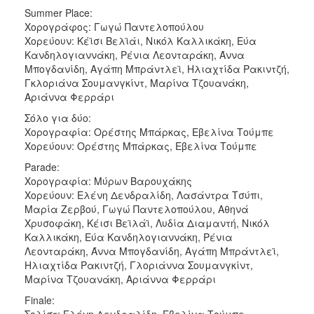
Summer Place:
Χορογράφος: Γωγώ Παντελοπούλου
Χορεύουν: Κέϊσι Βελϊάι, Νικόλ Καλλικάκη, Εύα
Κανδηλογιαννάκη, Ρένια Λεονταράκη, Άννα
Μπογδανίδη, Αγάπη Μπράντλεϊ, Ηλιαχτίδα Ρακιντζή,
Γκλοριάνα Σουμανγκίντ, Μαρίνα Τζουανάκη,
Αριάννα Φερράρι
Σόλο για δύο:
Χορογραφία: Ορέστης Μπάρκας, Εβελίνα Τούμπε
Χορεύουν: Ορέστης Μπάρκας, Εβελίνα Τούμπε
Parade:
Χορογραφία: Μύρων Βαρουχάκης
Χορεύουν: Ελένη Δενδραλίδη, Λασάντρα Τσύπι,
Μαρία Ζερβού, Γωγώ Παντελοπούλου, Αθηνά
Χρυσοφάκη, Κέισι Βεϊλάϊ, Λυδία Διαμαντή, Νικόλ
Καλλικάκη, Εύα Κανδηλογιαννάκη, Ρένια
Λεονταράκη, Άννα Μπογδανίδη, Αγάπη Μπράντλεϊ,
Ηλιαχτίδα Ρακιντζή, Γλοριάννα Σουμανγκίντ,
Μαρίνα Τζουανάκη, Αριάννα Φερράρι
Finale:
Σολίστ: Ελένη Δενδραλίδη, Εβελίνα Τούμπε,