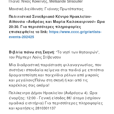
Πιάνο: Νίκος Κοκκίνης, Melisande Sinsoulier
Μουσική διεύθυνση: Γιάννης Πρωτόπαπας
Πολιτιστικό Συνεδριακό Κέντρο Ηρακλείου-
Αίθουσα «Ανδρέας και Μαρία Καλοκαιρινού» Ώρα
20:30. Για περισσότερες πληροφορίες
επισκεφθείτε το
link
:
https://www.cccc.gr/gr/artists-
events-202425
Βιβλία πάνω στη Σκηνή
: “Το νησί των θησαυρών”,
του Ρόμπερτ Λούις Στίβενσον
Μία διαδραστική παράσταση φιλαναγνωσίας, που
συστήνει σπουδαία κείμενα στα παιδιά με επιτόπια
δραματοποίηση και παιχνίδια ρόλων από μικρούς
και μεγάλους!Πάνω στη σκηνή ή και από τις
καρέκλας σας ακόμα!
Πολύκεντρο Δήμου Ηρακλείου (Ανδρόγεω 4). Ώρα
έναρξης: 12:00 - Γενική είσοδος 8€/ άτομο (ισχύουν
ομαδικά εισιτήρια) Για περισσότερες πληροφορίες
και κρατήσεις 2810301137