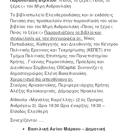
ξέρει;» του Μίμη Ανδρουλάκη
Το βιβλιοπωλείο Ελευθερουδάκης και οι εκδόσεις
Πατάκη σας προσκαλούν στην παρουσίαση του νέου
βιβλίου του του Μίμη Ανδρουλάκη «Ποιος το ξέρει;
Ποιος το ξέρει;»
Παρουσιάζουν το βιβλίο και
συνομιλούν με τον συγγραφέα οι:
Νίκος
Παπαδάκης, Καθηγητής και Διευθυντής του Κέντρου
Πολιτικής Έρευνας και Τεκμηρίωσης (ΚΕΠΕΤ) στο
Τμήμα Πολιτικής Επιστήμης του Πανεπιστημίου
Κρήτης . Γιάννης Ραμουτσάκης, Πρόεδρος και
Διευθύνων Σύμβουλος OSCapital. Συντονίζει η
δημοσιογράφος Ελένη Βακεθιανάκη.
Χαιρετισμό θα απευθύνουν οι:
Σταύρος Αρναουτάκης, Περιφερειάρχης Κρήτης
Αλέξης Καλοκαιρινός, Δήμαρχος Ηρακλείου.
Αίθουσα «Μανόλης Καρέλλης» (2 ος Όροφος
Ανδρόγεω 2). Ώρα 19:30 Ώρα έναρξης: 19:30 –
Είσοδος Ελεύθερη
Συνεχίζονται ….
Βασιλική Αγίου Μάρκου – Δημοτική