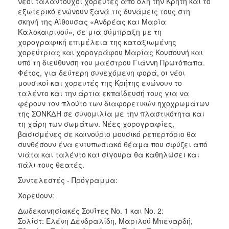
νέοι ταλαντούχοι χορευτές από όλη την Κρήτη και το
ΑΝΘΕΚΤΙΚΗ
εξωτερικό ενώνουν ξανά τις δυνάμεις τους στη
ΠΟΛΗ
σκηνή της Αίθουσας «Ανδρέας και Μαρία
Καλοκαιρινού», σε μια σύμπραξη με τη
χορογραφική επιμέλεια της καταξιωμένης
χορεύτριας και χορογράφου Μαρίας Κουσουνή και
υπό τη διεύθυνση του μαέστρου Γιάννη Πρωτόπαπα.
Φέτος, για δεύτερη συνεχόμενη φορά, οι νέοι
μουσικοί και χορευτές της Κρήτης ενώνουν το
ταλέντο και την άρτια εκπαίδευσή τους για να
φέρουν τον πλούτο των διαφορετικών ηχοχρωμάτων
της ΣΟΝΚΔΗ σε συνομιλία με την πλαστικότητα και
τη χάρη των σωμάτων. Νέες χορογραφίες,
βασισμένες σε καινούριο μουσικό ρεπερτόριο θα
συνθέσουν ένα εντυπωσιακό θέαμα που σφύζει από
νιάτα και ταλέντο και σίγουρα θα καθηλώσει και
πάλι τους θεατές.
Συντελεστές - Πρόγραμμα:
Χορεύουν:
Δωδεκανησίακές Σουΐτες Νο. 1 και Νο. 2:
Σολίστ: Ελένη Δενδραλίδη, Μαριλού Μπεναρδή,