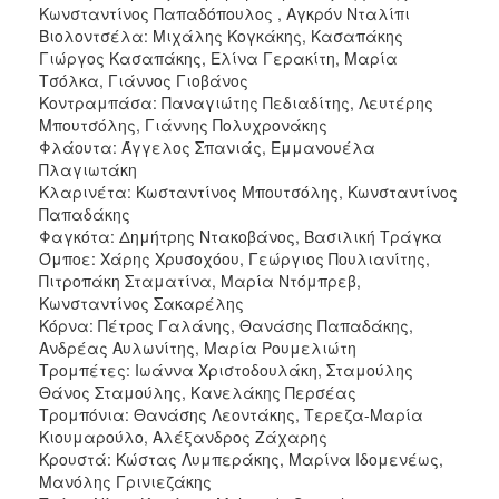
Κωνσταντίνος Παπαδόπουλος , Αγκρόν Νταλίπι
Βιολοντσέλα: Μιχάλης Κογκάκης, Κασαπάκης
Γιώργος Κασαπάκης, Ελίνα Γερακίτη, Μαρία
Τσόλκα, Γιάννος Γιοβάνος
Κοντραμπάσα: Παναγιώτης Πεδιαδίτης, Λευτέρης
Μπουτσόλης, Γιάννης Πολυχρονάκης
Φλάουτα: Άγγελος Σπανιάς, Εμμανουέλα
Πλαγιωτάκη
Κλαρινέτα: Κωσταντίνος Μπουτσόλης, Κωνσταντίνος
Παπαδάκης
Φαγκότα: Δημήτρης Ντακοβάνος, Βασιλική Τράγκα
Όμποε: Χάρης Χρυσοχόου, Γεώργιος Πουλιανίτης,
Πιτροπάκη Σταματίνα, Μαρία Ντόμπρεβ,
Κωνσταντίνος Σακαρέλης
Κόρνα: Πέτρος Γαλάνης, Θανάσης Παπαδάκης,
Ανδρέας Αυλωνίτης, Μαρία Ρουμελιώτη
Τρομπέτες: Ιωάννα Χριστοδουλάκη, Σταμούλης
Θάνος Σταμούλης, Κανελάκης Περσέας
Τρομπόνια: Θανάσης Λεοντάκης, Τερεζα-Μαρία
Κιουμαρούλο, Αλέξανδρος Ζάχαρης
Κρουστά: Κώστας Λυμπεράκης, Μαρίνα Ιδομενέως,
Μανόλης Γρινιεζάκης