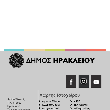
Χάρτης Ιστοχώρου
Αγίου Τίτου 1,
Δελτία Τύπου
Κ.Ε.Π.
Τ.Κ. 71202,
Ανακοινώσεις
Τηλέφωνα
Ηράκλειο
Διαγωνισμοί
e-Υπηρεσίες
Τηλ.: 2813-409000