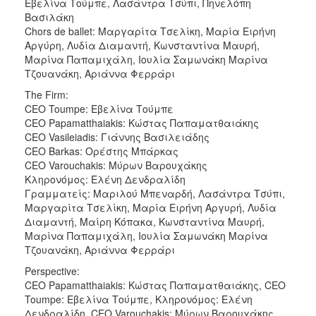
Εβελίνα Τούμπε, Λασάντρα Τσύπι, Πηνελόπη
Βασιλάκη
Chors de ballet: Μαργαρίτα Τσελίκη, Μαρία Ειρήνη
Αργύρη, Λυδία Διαμαντή, Κωνσταντίνα Μαυρή,
Μαρίνα Παπαμιχάλη, Ιουλία Σαμωνάκη Μαρίνα
Τζουανάκη, Αριάννα Φερράρι
The Firm:
CEO Toumpe: Εβελίνα Τούμπε
CEO Papamatthaiakis: Κώστας Παπαματθαιάκης
CEO Vasileiadis: Γιάννης Βασιλειάδης
CEO Barkas: Ορέστης Μπάρκας
CEO Varouchakis: Μύρων Βαρουχάκης
Κληρονόμος: Ελένη Δενδραλίδη
Γραμματείς: Μαριλού Μπεναρδή, Λασάντρα Τσύπι,
Μαργαρίτα Τσελίκη, Μαρία Ειρήνη Αργυρή, Λυδία
Διαμαντή, Μαίρη Κόπακα, Κωνσταντίνα Μαυρή,
Μαρίνα Παπαμιχάλη, Ιουλία Σαμωνάκη Μαρίνα
Τζουανάκη, Αριάννα Φερράρι
Perspective:
CEO Papamatthaiakis: Κώστας Παπαματθαιάκης, CEO
Toumpe: Εβελίνα Τούμπε, Κληρονόμος: Ελένη
Δενδραλίδη, CEO Varouchakis: Μύρων Βαρουχάκης,