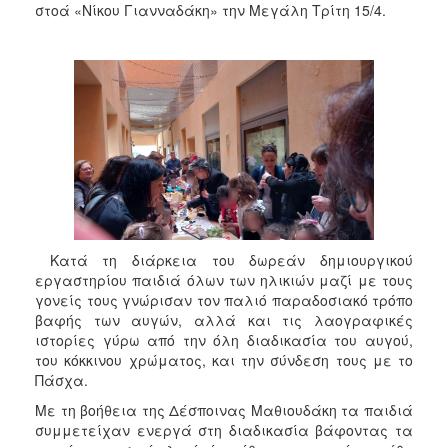
2018
στοά «Νίκου Γιανναδάκη» την Μεγάλη Τρίτη 15/4.
2017
2016
2015
2013
2012
2011
2010
2006
Κατά τη διάρκεια του δωρεάν δημιουργικού
εργαστηρίου παιδιά όλων των ηλικιών μαζί με τους
γονείς τους γνώρισαν τον παλιό παραδοσιακό τρόπο
βαφής των αυγών, αλλά και τις λαογραφικές
ιστορίες γύρω από την όλη διαδικασία του αυγού,
Ο
ΤΟΠΟΣ
του κόκκινου χρώματος, και την σύνδεση τους με το
ΜΑΣ
Πάσχα.
Με τη βοήθεια της Δέσποινας Μαθιουδάκη τα παιδιά
ΠΟΛΙΤΙΣΜΟΣ
συμμετείχαν ενεργά στη διαδικασία βάφοντας τα