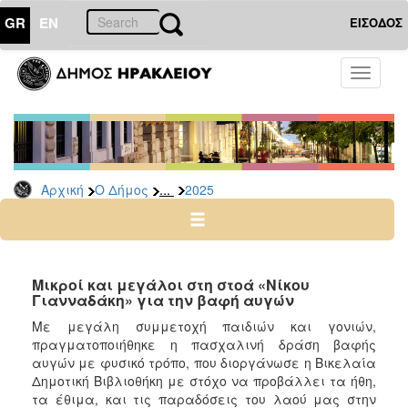
GR
EN
ΕΙΣΟΔΟΣ
Ο
Toggle
ΔΗΜΟΣ
navigati
Δελτία
Τύπου
Αρχείο
...
Αρχική
Ο Δήμος
2025
2026
2025
2024
2023
Μικροί και μεγάλοι στη στοά «Νίκου
Γιανναδάκη» για την βαφή αυγών
2022
Με μεγάλη συμμετοχή παιδιών και γονιών,
2021
πραγματοποιήθηκε η πασχαλινή δράση βαφής
2020
αυγών με φυσικό τρόπο, που διοργάνωσε η Βικελαία
Δημοτική Βιβλιοθήκη με στόχο να προβάλλει τα ήθη,
2019
τα έθιμα, και τις παραδόσεις του λαού μας στην