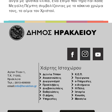
αυγά με φυσικά υλικά, ένα έθιμο που τηρείται κάθε
ΑΝΘΕΚΤΙΚΗ
Μεγάλη Πέμπτη συμβολίζοντας με το κόκκινο χρώμα
ΠΟΛΗ
τους, το αίμα του Χριστού.
Χάρτης Ιστοχώρου
Αγίου Τίτου 1,
Δελτία Τύπου
Κ.Ε.Π.
Τ.Κ. 71202,
Ανακοινώσεις
Τηλέφωνα
Ηράκλειο
Διαγωνισμοί
e-Υπηρεσίες
Τηλ.: 2813-409000
Προσλήψεις
e-Αιτήματα
email:
info@heraklion.gr
Διαβουλεύσεις
Η Πόλη
Εκδηλώσεις
Ιστορία
Ο Δήμος
Κνωσός
Υπηρεσίες
Μουσεία