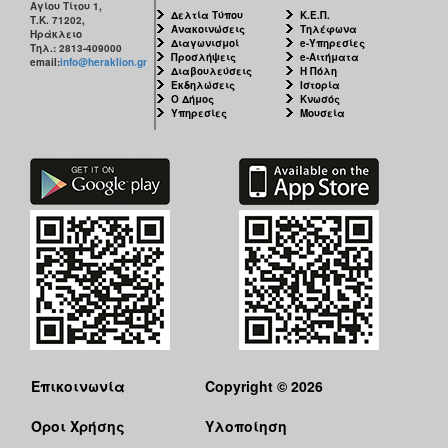
Αγίου Τίτου 1,
Δελτία Τύπου
Κ.Ε.Π.
Τ.Κ. 71202,
Ανακοινώσεις
Τηλέφωνα
Ηράκλειο
Διαγωνισμοί
e-Υπηρεσίες
Τηλ.: 2813-409000
Προσλήψεις
e-Αιτήματα
email:
info@heraklion.gr
Διαβουλεύσεις
Η Πόλη
Εκδηλώσεις
Ιστορία
Ο Δήμος
Κνωσός
Υπηρεσίες
Μουσεία
Επικοινωνία
Copyright © 2026
Όροι Χρήσης
Υλοποίηση