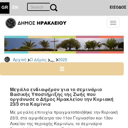
GR
EN
ΕΙΣΟΔΟΣ
Ο
Toggle
ΔΗΜΟΣ
navigati
Δελτία
Τύπου
Αρχείο
...
Αρχική
Ο Δήμος
2025
2026
2025
2024
2023
Μεγάλο ενδιαφέρον για το σεμινάριο
Βασικής Υποστήριξης της Ζωής που
2022
οργάνωσε ο Δήμος Ηρακλείου την Κυριακή
2021
23/3 στα Καμίνια
2020
Με μεγάλη επιτυχία πραγματοποιήθηκε την Κυριακή
23/3, στο αμφιθέατρο του 11ου Γυμνασίου και 13ου
2019
Λυκείου της περιοχής Καμινίων, το σεμινάριο