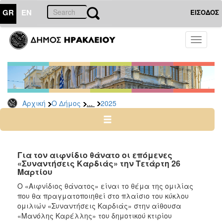
GR
EN
ΕΙΣΟΔΟΣ
Ο
Toggle
ΔΗΜΟΣ
navigati
Δελτία
Τύπου
Αρχείο
...
Αρχική
Ο Δήμος
2025
2026
2025
2024
2023
Για τον αιφνίδιο θάνατο οι επόμενες
«Συναντήσεις Καρδιάς» την Τετάρτη 26
2022
Μαρτίου
2021
Ο «Αιφνίδιος θάνατος» είναι το θέμα της ομιλίας
2020
που θα πραγματοποιηθεί στο πλαίσιο του κύκλου
ομιλιών «Συναντήσεις Καρδιάς» στην αίθουσα
2019
«Μανόλης Καρέλλης» του δημοτικού κτιρίου