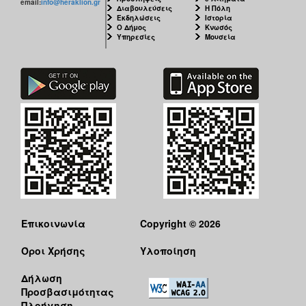
email:
info@heraklion.gr
Διαβουλεύσεις
Η Πόλη
Εκδηλώσεις
Ιστορία
Ο Δήμος
Κνωσός
Υπηρεσίες
Μουσεία
Επικοινωνία
Copyright © 2026
Όροι Χρήσης
Υλοποίηση
Δήλωση
Προσβασιμότητας
Πλοήγηση