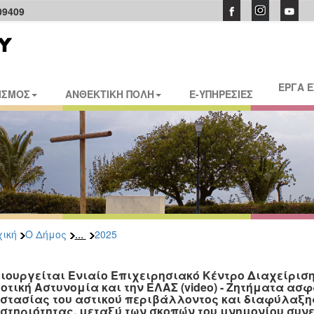
09409
ΕΡΓΑ 
ΙΣΜΟΣ
ΑΝΘΕΚΤΙΚΗ ΠΟΛΗ
E-ΥΠΗΡΕΣΙΕΣ
...
ική
Ο Δήμος
2025
ιουργείται Ενιαίο Επιχειρησιακό Κέντρο Διαχείριση
οτική Αστυνομία και την ΕΛΑΣ (video) - Ζητήματα ασ
στασίας του αστικού περιβάλλοντος και διαφύλαξης
στηριότητας, μεταξύ των σκοπών του μνημονίου συν