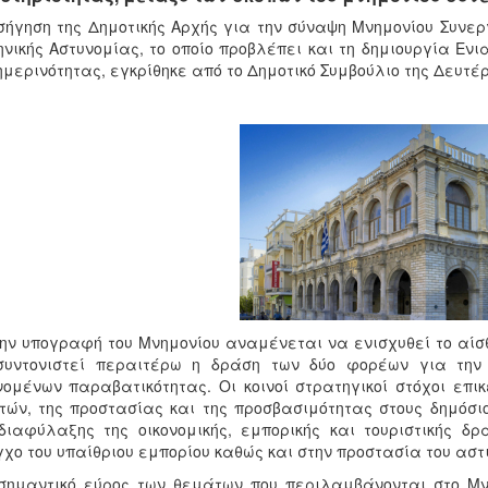
σήγηση της Δημοτικής Αρχής για την σύναψη Μνημονίου Συνε
νικής Αστυνομίας, το οποίο προβλέπει και τη δημιουργία Ενι
μερινότητας, εγκρίθηκε από το Δημοτικό Συμβούλιο της Δευτέρ
ην υπογραφή του Μνημονίου αναμένεται να ενισχυθεί το αί
συντονιστεί περαιτέρω η δράση των δύο φορέων για την 
ομένων παραβατικότητας. Οι κοινοί στρατηγικοί στόχοι επ
τών, της προστασίας και της προσβασιμότητας στους δημόσι
διαφύλαξης της οικονομικής, εμπορικής και τουριστικής δρ
χο του υπαίθριου εμπορίου καθώς και στην προστασία του αστ
 σημαντικό εύρος των θεμάτων που περιλαμβάνονται στο Μ