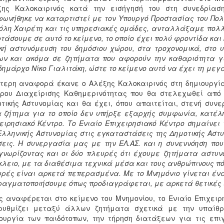
ξης Καλοκαιρινός κατά την εισήγησή του στη συνεδρίαση
ωνήθηκε να καταρτιστεί με τον Υπουργό Προστασίας του Πολ
λη Χαιρέτη και τις υπηρεσιακές ομάδες, ανταλλάξαμε πολλ
τάσουμε σε αυτό το κείμενο, το οποίο έχει πολύ φροντίδα κα
κή αστυνόμευση του δημόσιου χώρου, στα τροχονομικά, στο 
ν και ακόμα σε ζητήματα που αφορούν την καθαριότητα γ
δημάρχο Νίκο Γιαλιτάκη, ώστε το κείμενο αυτό να έχει τη μεγ
ίτερη αναφορά έκανε ο Αλέξης Καλοκαιρινός στη δημιουργία
ρου Διαχείρισης Καθημερινότητας που θα στελεχωθεί από 
τικής Αστυνομίας και θα έχει, όπου απαιτείται, στενή συν
 ζήτημα για το οποίο δεν υπήρξε εξαρχής συμφωνία, κατέλ
ειρησιακό Κέντρο. Το Ενιαίο Επιχειρησιακό Κέντρο σημαίνει
Ελληνικής Αστυνομίας στις εγκαταστάσεις της Δημοτικής Αστυν
εις. Η συνεργασία μας με την ΕΛ.ΑΣ. και η συνεννόηση πο
νωρίζοντας και οι δύο πλευρές ότι έχουμε ζητήματα αστυν
λειο, με τα διαθέσιμα τεχνικά μέσα και τους ανθρώπινους πόρ
ρές είναι αρκετά πεπερασμένα. Με το Μνημόνιο γίνεται ένα
ραγματοποιήσουμε όπως προδιαγράφεται, με αρκετά θετικές 
 αναφέρεται στο κείμενο του Μνημονίου, το Ενιαίο Επιχειρ
ρυθμίζει μεταξύ άλλων ζητήματα σχετικά με την υπαίθρι
ουργία των παιδότοπων, την τήρηση διατάξεων για τις επι