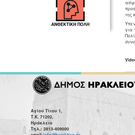
ασφά
προσ
της 
Υπεν
ΑΝΘΕΚΤΙΚΗ ΠΟΛΗ
για 
Πολί
συνά
Vide
Αγίου Τίτου 1,
Τ.Κ. 71202,
Ηράκλειο
Τηλ.: 2813-409000
email:
info@heraklion.gr