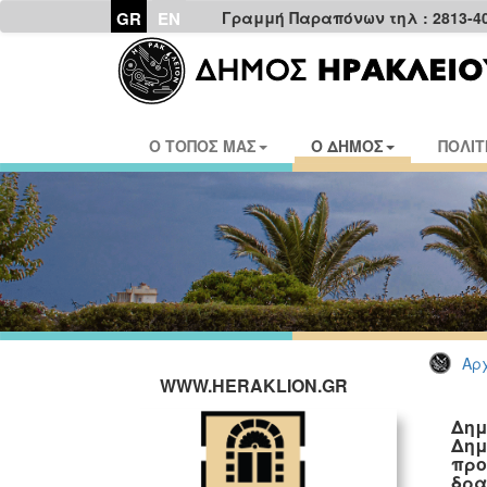
GR
EN
Γραμμή Παραπόνων τηλ : 2813-4
Ο ΤΟΠΟΣ ΜΑΣ
Ο ΔΗΜΟΣ
ΠΟΛΙΤ
Αρχ
WWW.HERAKLION.GR
Δημ
Δημ
προ
δρα