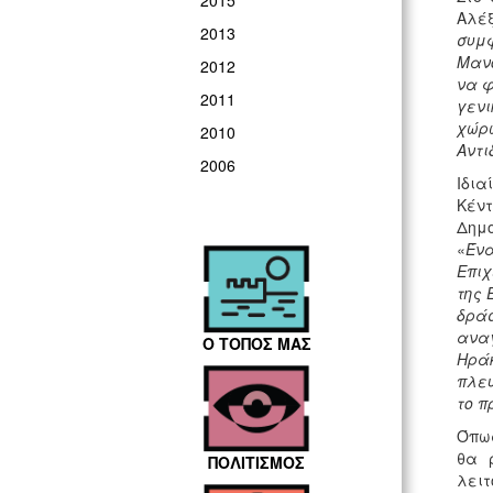
2015
Αλέ
2013
συμφ
Μανό
2012
να φ
2011
γενι
χώρω
2010
Αντι
2006
Ιδια
Κέντ
Δημο
«
Ένα
Επιχ
της 
δράσ
αναγ
Ο ΤΟΠΟΣ ΜΑΣ
Ηράκ
πλευ
το π
Όπως
θα 
ΠΟΛΙΤΙΣΜΟΣ
λειτ