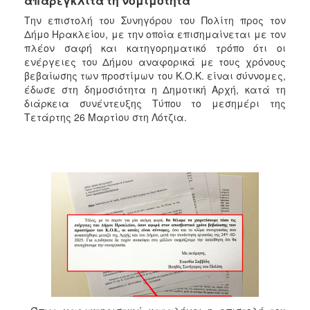
απαρέγκλιτα τη νομιμότητα
2018
Την επιστολή του Συνηγόρου του Πολίτη προς τον
2017
Δήμο Ηρακλείου, με την οποία επισημαίνεται με τον
2016
πλέον σαφή και κατηγορηματικό τρόπο ότι οι
ενέργειες του Δήμου αναφορικά με τους χρόνους
2015
βεβαίωσης των προστίμων του Κ.Ο.Κ. είναι σύννομες,
2013
έδωσε στη δημοσιότητα η Δημοτική Αρχή, κατά τη
διάρκεια συνέντευξης Τύπου το μεσημέρι της
2012
Τετάρτης 26 Μαρτίου στη Λότζια.
2011
2010
2006
Ο
ΤΟΠΟΣ
ΜΑΣ
ΠΟΛΙΤΙΣΜΟΣ