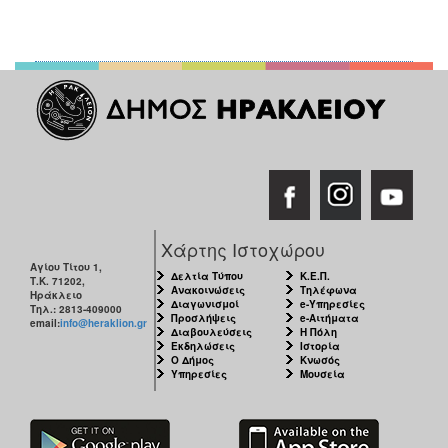
Χάρτης Ιστοχώρου
Αγίου Τίτου 1,
Δελτία Τύπου
Κ.Ε.Π.
Τ.Κ. 71202,
Ανακοινώσεις
Τηλέφωνα
Ηράκλειο
Διαγωνισμοί
e-Υπηρεσίες
Τηλ.: 2813-409000
Προσλήψεις
e-Αιτήματα
email:
info@heraklion.gr
Διαβουλεύσεις
Η Πόλη
Εκδηλώσεις
Ιστορία
Ο Δήμος
Κνωσός
Υπηρεσίες
Μουσεία