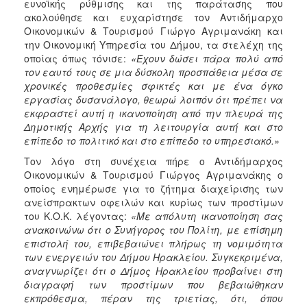
ευνοϊκής ρύθμισης και της παράτασης που
ακολούθησε και ευχαρίστησε τον Αντιδήμαρχο
Οικονομικών & Τουρισμού Γιώργο Αγριμανάκη και
την Οικονομική Υπηρεσία του Δήμου, τα στελέχη της
οποίας όπως τόνισε:
«Έχουν δώσει πάρα πολύ από
τον εαυτό τους σε μια δύσκολη προσπάθεια μέσα σε
χρονικές προθεσμίες σφικτές και με ένα όγκο
εργασίας δυσανάλογο, θεωρώ λοιπόν ότι πρέπει να
εκφραστεί αυτή η ικανοποίηση από την πλευρά της
Δημοτικής Αρχής για τη λειτουργία αυτή και στο
επίπεδο το πολιτικό και στο επίπεδο το υπηρεσιακό.»
Τον λόγο στη συνέχεια πήρε ο Αντιδήμαρχος
Οικονομικών & Τουρισμού Γιώργος Αγριμανάκης ο
οποίος ενημέρωσε για το ζήτημα διαχείρισης των
ανείσπρακτων οφειλών και κυρίως των προστίμων
του Κ.Ο.Κ. λέγοντας:
«Με απόλυτη ικανοποίηση σας
ανακοινώνω ότι ο Συνήγορος του Πολίτη, με επίσημη
επιστολή του, επιβεβαιώνει πλήρως τη νομιμότητα
των ενεργειών του Δήμου Ηρακλείου. Συγκεκριμένα,
αναγνωρίζει ότι ο Δήμος Ηρακλείου προβαίνει στη
διαγραφή των προστίμων που βεβαιώθηκαν
εκπρόθεσμα, πέραν της τριετίας, ότι, όπου