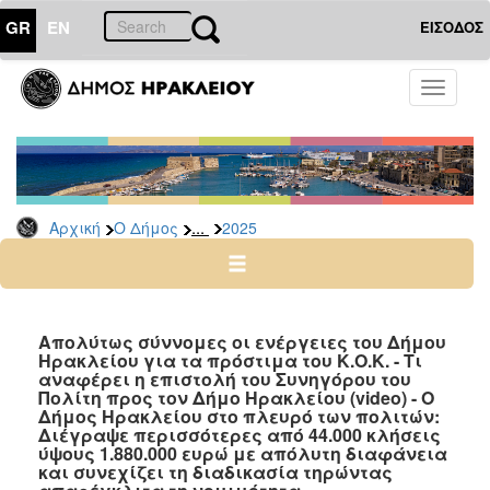
GR
EN
ΕΙΣΟΔΟΣ
Ο
Toggle
ΔΗΜΟΣ
navigati
Δελτία
Τύπου
Αρχείο
...
Αρχική
Ο Δήμος
2025
2026
2025
2024
2023
Απολύτως σύννομες οι ενέργειες του Δήμου
Ηρακλείου για τα πρόστιμα του Κ.Ο.Κ. - Τι
2022
αναφέρει η επιστολή του Συνηγόρου του
2021
Πολίτη προς τον Δήμο Ηρακλείου (video) - Ο
Δήμος Ηρακλείου στο πλευρό των πολιτών:
2020
Διέγραψε περισσότερες από 44.000 κλήσεις
ύψους 1.880.000 ευρώ με απόλυτη διαφάνεια
2019
και συνεχίζει τη διαδικασία τηρώντας