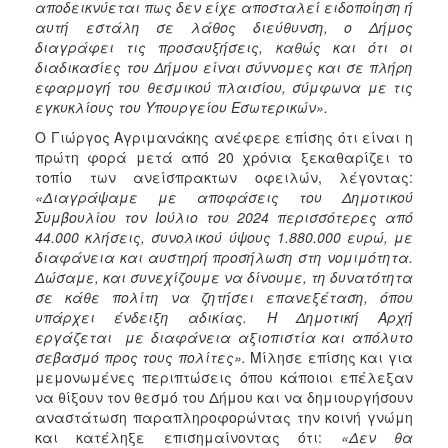
αποδεικνύεται πως δεν είχε αποσταλεί ειδοποίηση ή
αυτή εστάλη σε λάθος διεύθυνση, ο Δήμος
διαγράφει τις προσαυξήσεις, καθώς και ότι οι
διαδικασίες του Δήμου είναι σύννομες και σε πλήρη
εφαρμογή του θεσμικού πλαισίου, σύμφωνα με τις
εγκυκλίους του Υπουργείου Εσωτερικών».
Ο Γιώργος Αγριμανάκης ανέφερε επίσης ότι είναι η
πρώτη φορά μετά από 20 χρόνια ξεκαθαρίζει το
τοπίο των ανείσπρακτων οφειλών, λέγοντας:
«Διαγράψαμε με αποφάσεις του Δημοτικού
Συμβουλίου τον Ιούλιο του 2024 περισσότερες από
44.000 κλήσεις, συνολικού ύψους 1.880.000 ευρώ, με
διαφάνεια και αυστηρή προσήλωση στη νομιμότητα.
Δώσαμε, και συνεχίζουμε να δίνουμε, τη δυνατότητα
σε κάθε πολίτη να ζητήσει επανεξέταση, όπου
υπάρχει ένδειξη αδικίας. Η Δημοτική Αρχή
εργάζεται με διαφάνεια αξιοπιστία και απόλυτο
σεβασμό προς τους πολίτες».
Μίλησε επίσης και για
μεμονωμένες περιπτώσεις όπου κάποιοι επέλεξαν
να θίξουν τον θεσμό του Δήμου και να δημιουργήσουν
αναστάτωση παραπληροφορώντας την κοινή γνώμη
και κατέληξε επισημαίνοντας ότι:
«Δεν θα