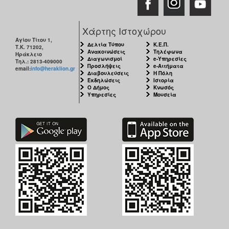
ΑΝΘΕΚΤΙΚΗ
ΠΟΛΗ
Χάρτης Ιστοχώρου
Αγίου Τίτου 1,
Δελτία Τύπου
Κ.Ε.Π.
Τ.Κ. 71202,
Ανακοινώσεις
Τηλέφωνα
Ηράκλειο
Διαγωνισμοί
e-Υπηρεσίες
Τηλ.: 2813-409000
Προσλήψεις
e-Αιτήματα
email:
info@heraklion.gr
Διαβουλεύσεις
Η Πόλη
Εκδηλώσεις
Ιστορία
Ο Δήμος
Κνωσός
Υπηρεσίες
Μουσεία