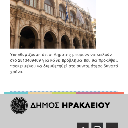
2018
2017
2016
2015
2013
2012
2011
Υπενθυμίζουμε ότι οι Δημότες μπορούν να καλούν
στο 2813409409 για κάθε πρόβλημα που θα προκύψει,
2010
προκειμένου να διευθετηθεί στο συντομότερο δυνατό
2006
χρόνο.
Ο
ΤΟΠΟΣ
ΜΑΣ
ΠΟΛΙΤΙΣΜΟΣ