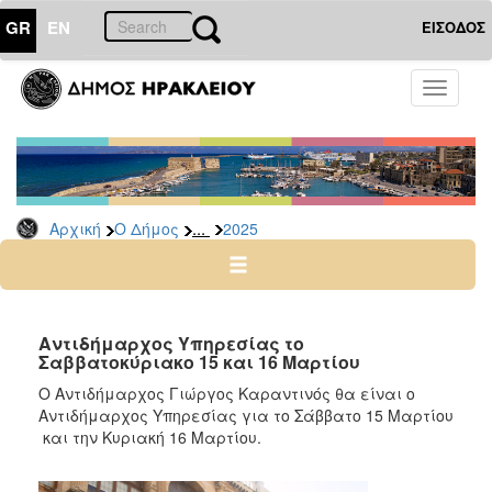
GR
EN
ΕΙΣΟΔΟΣ
Ο
Toggle
ΔΗΜΟΣ
navigati
Δελτία
Τύπου
Αρχείο
...
Αρχική
Ο Δήμος
2025
2026
2025
2024
2023
Αντιδήμαρχος Υπηρεσίας το
Σαββατοκύριακο 15 και 16 Μαρτίου
2022
Ο Αντιδήμαρχος Γιώργος Καραντινός θα είναι ο
2021
Αντιδήμαρχος Υπηρεσίας για το Σάββατο 15 Μαρτίου
2020
και την Κυριακή 16 Μαρτίου.
2019