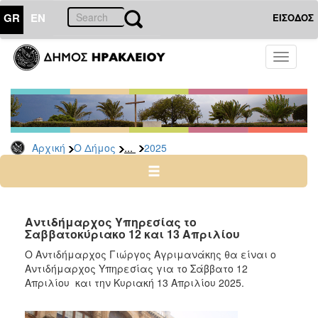
GR
EN
ΕΙΣΟΔΟΣ
Ο
Toggle
ΔΗΜΟΣ
navigati
Δελτία
Τύπου
Αρχείο
...
Αρχική
Ο Δήμος
2025
2026
2025
2024
2023
Αντιδήμαρχος Υπηρεσίας το
Σαββατοκύριακο 12 και 13 Απριλίου
2022
Ο Αντιδήμαρχος Γιώργος Αγριμανάκης θα είναι ο
2021
Αντιδήμαρχος Υπηρεσίας για το Σάββατο 12
2020
Απριλίου και την Κυριακή 13 Απριλίου 2025.
2019