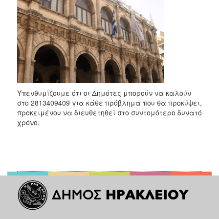
2018
2017
2016
2015
2013
2012
2011
Υπενθυμίζουμε ότι οι Δημότες μπορούν να καλούν
στο 2813409409 για κάθε πρόβλημα που θα προκύψει,
2010
προκειμένου να διευθετηθεί στο συντομότερο δυνατό
2006
χρόνο.
Ο
ΤΟΠΟΣ
ΜΑΣ
ΠΟΛΙΤΙΣΜΟΣ