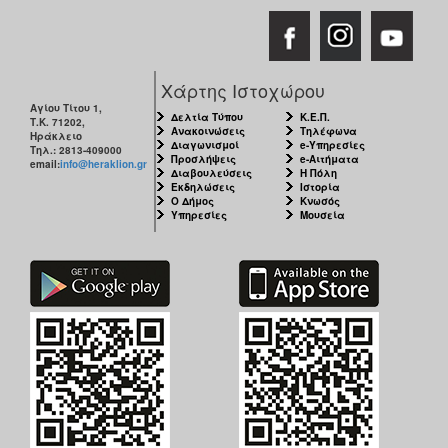
ΑΝΘΕΚΤΙΚΗ
ΠΟΛΗ
Χάρτης Ιστοχώρου
Αγίου Τίτου 1,
Δελτία Τύπου
Κ.Ε.Π.
Τ.Κ. 71202,
Ανακοινώσεις
Τηλέφωνα
Ηράκλειο
Διαγωνισμοί
e-Υπηρεσίες
Τηλ.: 2813-409000
Προσλήψεις
e-Αιτήματα
email:
info@heraklion.gr
Διαβουλεύσεις
Η Πόλη
Εκδηλώσεις
Ιστορία
Ο Δήμος
Κνωσός
Υπηρεσίες
Μουσεία