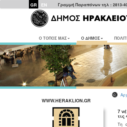
GR
EN
Γραμμή Παραπόνων τηλ : 2813-4
Ο ΤΟΠΟΣ ΜΑΣ
Ο ΔΗΜΟΣ
ΠΟΛΙΤ
Αρχ
WWW.HERAKLION.GR
7 ν
τις
Τη 