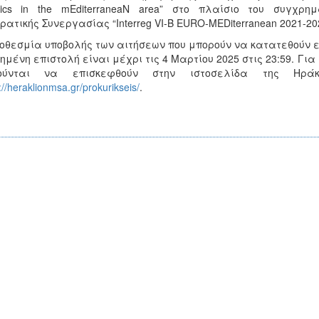
stics in the mEditerraneaN area” στο πλαίσιο του συγχ
ρατικής Συνεργασίας “Interreg VI-B EURO-MEDiterranean 2021-20
οθεσμία υποβολής των αιτήσεων που μπορούν να κατατεθούν εί
ημένη επιστολή είναι μέχρι τις 4 Μαρτίου 2025 στις 23:59. Γ
ούνται να επισκεφθούν στην ιστοσελίδα της Ηράκ
://heraklionmsa.gr/prokurikseis/
.