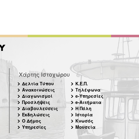
Χάρτης Ιστοχώρου
Δελτία Τύπου
Κ.Ε.Π.
Ανακοινώσεις
Τηλέφωνα
Διαγωνισμοί
e-Υπηρεσίες
Προσλήψεις
e-Αιτήματα
Διαβουλεύσεις
Η Πόλη
Εκδηλώσεις
Ιστορία
Ο Δήμος
Κνωσός
Υπηρεσίες
Μουσεία