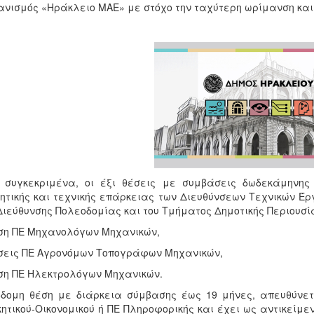
νισμός «Ηράκλειο ΜΑΕ» με στόχο την ταχύτερη ωρίμανση και
ο συγκεκριμένα, οι έξι θέσεις με συμβάσεις δωδεκάμηνης
κητικής και τεχνικής επάρκειας των Διευθύνσεων Τεχνικών Έ
Διεύθυνσης Πολεοδομίας και του Τμήματος Δημοτικής Περιουσί
ση ΠΕ Μηχανολόγων Μηχανικών,
σεις ΠΕ Αγρονόμων Τοπογράφων Μηχανικών,
ση ΠΕ Ηλεκτρολόγων Μηχανικών.
δομη θέση με διάρκεια σύμβασης έως 19 μήνες, απευθύνε
κητικού-Οικονομικού ή ΠΕ Πληροφορικής και έχει ως αντικείμε