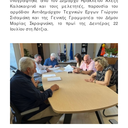
υπογράφτηκε από τον Δήμαρχο Ηρακλείου Αλέξη
2018
Καλοκαιρινό και τους μελετητές, παρουσία του
2017
αρμόδιου Αντιδημάρχου Τεχνικών Έργων Γιώργου
Σισαμάκη και της Γενικής Γραμματέα του Δήμου
2016
Μαρίας Σκραφνάκη, το πρωί της Δευτέρας 22
2015
Ιουλίου στη Λότζια.
2013
2012
2011
2010
2006
Ο
ΤΟΠΟΣ
ΜΑΣ
ΠΟΛΙΤΙΣΜΟΣ