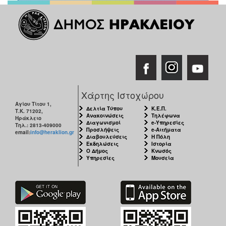
Χάρτης Ιστοχώρου
Αγίου Τίτου 1,
Δελτία Τύπου
Κ.Ε.Π.
Τ.Κ. 71202,
Ανακοινώσεις
Τηλέφωνα
Ηράκλειο
Διαγωνισμοί
e-Υπηρεσίες
Τηλ.: 2813-409000
Προσλήψεις
e-Αιτήματα
email:
info@heraklion.gr
Διαβουλεύσεις
Η Πόλη
Εκδηλώσεις
Ιστορία
Ο Δήμος
Κνωσός
Υπηρεσίες
Μουσεία