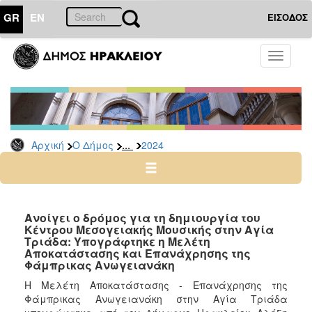
GR
EN
ΕΙΣΟΔΟΣ
Ο
Toggle
ΔΗΜΟΣ
navigati
Δελτία
Τύπου
Αρχείο
...
Αρχική
Ο Δήμος
2024
2026
2025
2024
2023
Ανοίγει ο δρόμος για τη δημιουργία του
Κέντρου Μεσογειακής Μουσικής στην Αγία
2022
Τριάδα: Υπογράφτηκε η Μελέτη
2021
Αποκατάστασης και Επανάχρησης της
Φάμπρικας Ανωγειανάκη
2020
Η Μελέτη Αποκατάστασης - Επανάχρησης της
2019
Φάμπρικας Ανωγειανάκη στην Αγία Τριάδα