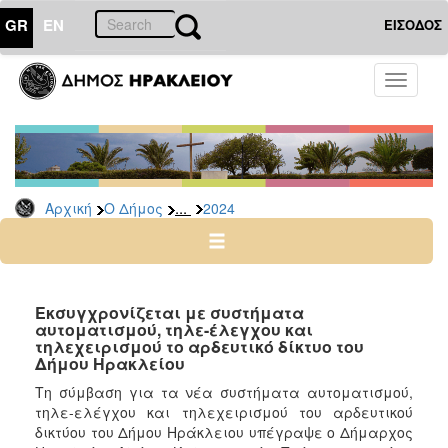
GR
EN
ΕΙΣΟΔΟΣ
Ο
Toggle
ΔΗΜΟΣ
navigati
Δελτία
Τύπου
Αρχείο
...
Αρχική
Ο Δήμος
2024
2026
2025
2024
2023
Εκσυγχρονίζεται με συστήματα
αυτοματισμού, τηλε-έλεγχου και
2022
τηλεχειρισμού το αρδευτικό δίκτυο του
2021
Δήμου Ηρακλείου
2020
Τη σύμβαση για τα νέα συστήματα αυτοματισμού,
τηλε-ελέγχου και τηλεχειρισμού του αρδευτικού
2019
δικτύου του Δήμου Ηράκλειου υπέγραψε ο Δήμαρχος