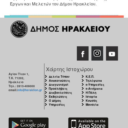
Έργων και Μελετών του Δήμου Ηρακλείου.
Χάρτης Ιστοχώρου
Αγίου Τίτου 1,
Δελτία Τύπου
Κ.Ε.Π.
Τ.Κ. 71202,
Ανακοινώσεις
Τηλέφωνα
Ηράκλειο
Διαγωνισμοί
e-Υπηρεσίες
Τηλ.: 2813-409000
Προσλήψεις
e-Αιτήματα
email:
info@heraklion.gr
Διαβουλεύσεις
Η Πόλη
Εκδηλώσεις
Ιστορία
Ο Δήμος
Κνωσός
Υπηρεσίες
Μουσεία