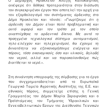
Ο Δήμαρχος Ηρακλείου Αλέξης Καλοκαιρινός
ανέφερε ότι δόθηκε προτεραιότητα στην διάσωση
του συγκεκριμένου έργου που αποτελεί την αρχή για
τον εξορθολογισμό του συστήματος άρδευσης στο
Δήμο Ηρακλείου και τόνισε:
«Γνωρίζουμε ότι η
άρδευση του Δήμου είναι πολύ προβληματική και
αυτό αφορά και τον τρόπο με τον οποίο
αναπτύχθηκε το αρδευτικό δίκτυο. Με αυτό το
προηγμένο τεχνολογικά σύστημα αυτοματισμού,
τηλε-ελέγχου και τηλεχειρισμού, θα έχουμε τη
δυνατότητα να εξοικονομήσουμε ενέργεια και
πόρους, τόσο οικονομικούς όσο και υλικούς, δηλαδή
του νερού, αλλά και να παρακολουθούμε πώς
διατίθεται το νερό.».
Στη συνάντηση υπογραφής της σύμβασης για το έργο
που συγχρηματοδοτείται από το Ευρωπαϊκό
Γεωργικό Ταμείο Αγροτικής Ανάπτυξης της Ε.Ε. και
εθνικούς πόρους, συμμετείχε επίσης η Γενική
Γραμματέας του Δήμου Μαρία Σκραφνάκη και ο
Προϊστάμενος του Τμήματος Υδραυλικών και
Εγγειοβελτιωτικών Έργων της Διεύθυνσης Τεχνικών