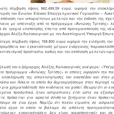
ρώτη σύμβαση ύψους 962.499,59 ευρώ, αφορά την ολοκλήρ
ερση του Ενιαίου Ειδικού Επαγγελματικού Γυμνασίου – Λυκείο
εκπόνηση των απαραίτητων μελετών και την έκδοση της σχετ
ύνευε με απένταξη από το πρόγραμμα «Αντώνης Τρίτσης» λό
 σε τροχιά υλοποίησης έπειτα από προτεραιοποίηση της νέα
ρχου Αλέξη Καλοκαιρινού με τον Αναπληρωτή Υπουργό Εσωτε
ύτερη σύμβαση ύψους 768.800 ευρώ αφορά την ενίσχυση του 
προμήθεια και εγκατάσταση μέτρων ενόργανης παρακολούθη
αντισεισμική προστασία, καθώς και την εκπόνηση μελετών υφι
ήλωσή του ο Δήμαρχος Αλέξης Καλοκαιρινός ανέφερε:
«Υπέγρ
το πρόγραμμα «Αντώνης Τρίτσης» οι οποίες αφορούν την πα
 ολοκλήρωση της απαλλοτρίωσης του οικοπέδου και στην μ
άσιο και Λύκειο το οποίο θα δημιουργήσουμε στην περιοχή 
 μια χρηματοδότηση που κινδύνευε να χαθεί. Θεωρώ ότι οι εν
 εμένα προσωπικά, ήταν αστραπιαίες έτσι ώστε να εξασφα
ετε πρόκειται για αρκετά σύνθετα ζητήματα όταν πρόκειτ
σουμε σε ένα έργο. Νομίζω ότι πλέον είμαστε σε ασφαλέ
άλο έργο το οποίο το βάλαμε σε απόλυτη προτεραιότητα 
στάμενες εγκαταστάσεις δεν είναι ικανοποιητικές και σ