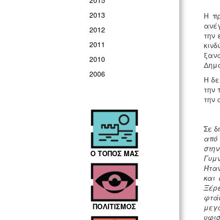
2015
2013
Η π
ανέγ
2012
την 
2011
κινδ
ξανά
2010
Δημά
2006
Η δε
την 
την 
Σε δ
από 
στην
Ο ΤΟΠΟΣ ΜΑΣ
Γυμν
Ήταν
και
Ξέρ
φτά
ΠΟΛΙΤΙΣΜΟΣ
μεγ
υφι