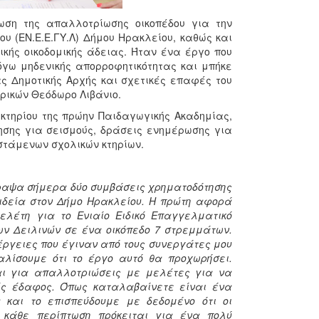
ωση της απαλλοτρίωσης οικοπέδου για την
υ (ΕΝ.Ε.Ε.ΓΥ.Λ) Δήμου Ηρακλείου, καθώς και
ικής οικοδομικής άδειας. Ήταν ένα έργο που
γω μηδενικής απορροφητικότητας και μπήκε
ς Δημοτικής Αρχής και σχετικές επαφές του
ρικών Θεόδωρο Λιβάνιο.
κτηρίου της πρώην Παιδαγωγικής Ακαδημίας,
σης για σεισμούς, δράσεις ενημέρωσης για
στάμενων σχολικών κτηρίων.
αψα σήμερα δύο συμβάσεις χρηματοδότησης
ιδεία στον Δήμο Ηρακλείου. Η πρώτη αφορά
ελέτη για το Ενιαίο Ειδικό Επαγγελματικό
των Δειλινών σε ένα οικόπεδο 7 στρεμμάτων.
έργειες που έγιναν από τους συνεργάτες μου
λίσουμε ότι το έργο αυτό θα προχωρήσει.
αι για απαλλοτριώσεις με μελέτες για να
ς έδαφος. Όπως καταλαβαίνετε είναι ένα
και το επισπεύδουμε με δεδομένο ότι οι
ε κάθε περίπτωση πρόκειται για ένα πολύ