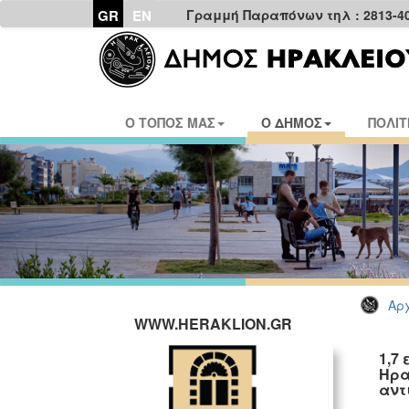
GR
EN
Γραμμή Παραπόνων τηλ : 2813-4
Ο ΤΟΠΟΣ ΜΑΣ
Ο ΔΗΜΟΣ
ΠΟΛΙΤ
Αρχ
WWW.HERAKLION.GR
1,7
Ηρα
αντ