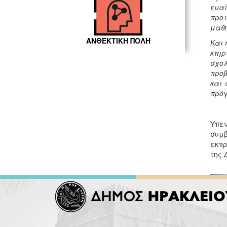
ευαί
προτ
μαθη
ΑΝΘΕΚΤΙΚΗ ΠΟΛΗ
Και 
κτηρ
σχολ
προβ
και 
πρόγ
Υπεν
συμβ
εκπρ
της 