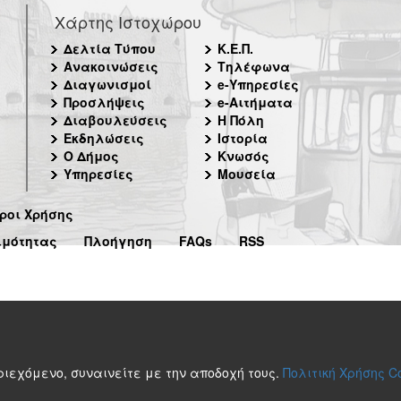
Χάρτης Ιστοχώρου
Δελτία Τύπου
Κ.Ε.Π.
Ανακοινώσεις
Τηλέφωνα
Διαγωνισμοί
e-Υπηρεσίες
Προσλήψεις
e-Αιτήματα
Διαβουλεύσεις
Η Πόλη
Εκδηλώσεις
Ιστορία
Ο Δήμος
Κνωσός
Υπηρεσίες
Μουσεία
ροι Χρήσης
ιμότητας
Πλοήγηση
FAQs
RSS
περιεχόμενο, συναινείτε με την αποδοχή τους.
Πολιτική Χρήσης C