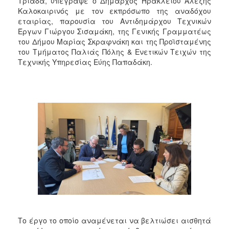
Τριάδα, υπέγραψε ο Δήμαρχος Ηρακλείου Αλέξης
2018
Καλοκαιρινός με τον εκπρόσωπο της αναδόχου
2017
εταιρίας, παρουσία του Αντιδημάρχου Τεχνικών
Έργων Γιώργου Σισαμάκη, της Γενικής Γραμματέως
2016
του Δήμου Μαρίας Σκραφνάκη και της Προϊσταμένης
2015
του Τμήματος Παλιάς Πόλης & Ενετικών Τειχών της
Τεχνικής Υπηρεσίας Εύης Παπαδάκη.
2013
2012
2011
2010
2006
Ο
ΤΟΠΟΣ
ΜΑΣ
ΠΟΛΙΤΙΣΜΟΣ
Το έργο το οποίο αναμένεται να βελτιώσει αισθητά