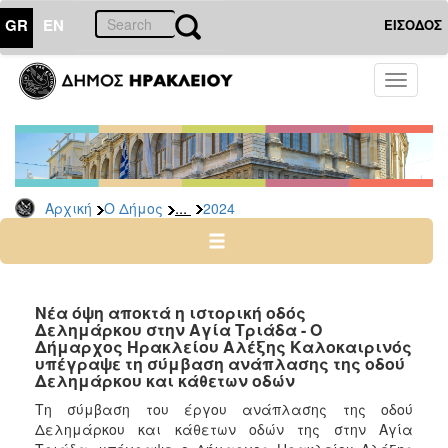
GR
EN
ΕΙΣΟΔΟΣ
Ο
Toggle
ΔΗΜΟΣ
navigati
Δελτία
Τύπου
Αρχείο
...
Αρχική
Ο Δήμος
2024
2026
2025
2024
2023
Νέα όψη αποκτά η ιστορική οδός
Δελημάρκου στην Αγία Τριάδα - Ο
2022
Δήμαρχος Ηρακλείου Αλέξης Καλοκαιρινός
2021
υπέγραψε τη σύμβαση ανάπλασης της οδού
Δελημάρκου και κάθετων οδών
2020
Τη σύμβαση του έργου ανάπλασης της οδού
2019
Δελημάρκου και κάθετων οδών της στην Αγία