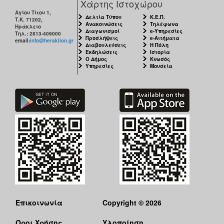
Χάρτης Ιστοχώρου
Αγίου Τίτου 1,
Δελτία Τύπου
Κ.Ε.Π.
Τ.Κ. 71202,
Ανακοινώσεις
Τηλέφωνα
Ηράκλειο
Διαγωνισμοί
e-Υπηρεσίες
Τηλ.: 2813-409000
Προσλήψεις
e-Αιτήματα
email:
info@heraklion.gr
Διαβουλεύσεις
Η Πόλη
Εκδηλώσεις
Ιστορία
Ο Δήμος
Κνωσός
Υπηρεσίες
Μουσεία
Επικοινωνία
Copyright © 2026
Όροι Χρήσης
Υλοποίηση