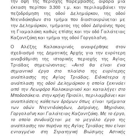
την όψη της περιοχής παρέμβασης, αφορά μια
ΑΝΘΕΚΤΙΚΗ
έκταση περίπου 3.300 τ.μ. και περιλαμβάνει την
ΠΟΛΗ
πεζοδρόμηση της οδού Δελημάρκου, της οδού
Ντενιδάκηδων στο τμήμα που διασταυρώνεται με
την Δελημάρκου, τμήματος της οδού Δοϊράνης προς
τη Γιαμαλάκη καθώς επίσης και την οδό Γαλάτειας
Καζαντζάκη και τμήμα της οδού Γοργολαΐνη.
Ο Αλέξης Καλοκαιρινός αναφέρθηκε στον
σχεδιασμό της Δημοτικής Αρχής για την ευρύτερη
αναβάθμιση της ιστορικής περιοχής της Αγίας
Τριάδας σημειώνοντας:
«Αυτό θα είναι ένα
σημαντικό έργο στο πλαίσιο της ευρύτερης
ανάπλασης της Αγίας Τριάδας. Ειδικότερα η
ανάπλαση της οδού Δελημάρκου η οποία ξεκινάει
από την Λεωφόρο Καλοκαιρινού και καταλήγει στο
Μποδοσάκειο. στην κρήνη Πριούλι, περιλαμβάνει και
αναπλάσεις κάθετων δρόμων όπως είναι τμήματα
των οδών Ντεντιδάκηδων, Δοϊράνης, Μηριόνου,
Γοργολαΐνη και Γαλάτειας Καζαντζάκη. Με το έργο,
το οποίο συνδυάζεται με το μεγάλο έργο της
ανάπλασης του πυρήνα της Αγίας Τριάδας που είναι
ενταγμένο στη Στρατηγική Βιώσιμης Αστικής