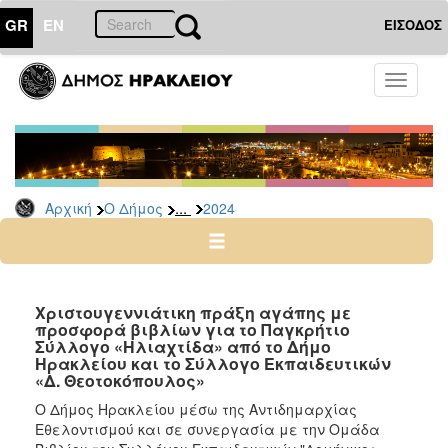
GR
EN
ΕΙΣΟΔΟΣ
Ο
Toggle
ΔΗΜΟΣ
navigati
Δελτία
Τύπου
Αρχείο
...
Αρχική
Ο Δήμος
2024
2026
2025
2024
2023
Χριστουγεννιάτικη πράξη αγάπης με
προσφορά βιβλίων για το Παγκρήτιο
2022
Σύλλογο «Ηλιαχτίδα» από το Δήμο
2021
Ηρακλείου και το Σύλλογο Εκπαιδευτικών
«Δ. Θεοτοκόπουλος»
2020
Ο Δήμος Ηρακλείου μέσω της Αντιδημαρχίας
2019
Εθελοντισμού και σε συνεργασία με την Ομάδα