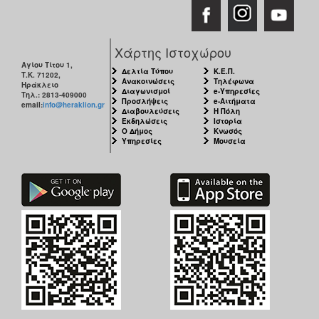
Χάρτης Ιστοχώρου
Αγίου Τίτου 1,
Δελτία Τύπου
Κ.Ε.Π.
Τ.Κ. 71202,
Ανακοινώσεις
Τηλέφωνα
Ηράκλειο
Διαγωνισμοί
e-Υπηρεσίες
Τηλ.: 2813-409000
Προσλήψεις
e-Αιτήματα
email:
info@heraklion.gr
Διαβουλεύσεις
Η Πόλη
Εκδηλώσεις
Ιστορία
Ο Δήμος
Κνωσός
Υπηρεσίες
Μουσεία