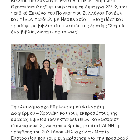
Βιβλίου του Συλλόγου Εκπαιδευτικών "Δομήνικος
2018
Θεοτοκόπουλος", επισκέφτηκε τη Δευτέρα 23/12, τον
2017
παιδικό Ξενώνα του Παγκρήτιου Συλλόγου Γονέων
και Φίλων παιδιών με Νεοπλασία "Ηλιαχτίδα" και
2016
προσέφερε βιβλία στο πλαίσιο της δράσης "Χάρισε
2015
ένα βιβλίο, δυνάμωσε το Φως".
2013
2012
2011
2010
2006
Ο
Την Αντιδήμαρχο Εθελοντισμού Φιλαρέτη
ΤΟΠΟΣ
Δαφέρμου – Χρονάκη και τους εκπροσώπους της
ΜΑΣ
ομάδας Βιβλίου των εκπαιδευτικών, καλωσόρισε
στον παιδικό ξενώνα που βρίσκεται στο ΠΑΓΝΗ, η
ΠΟΛΙΤΙΣΜΟΣ
πρόεδρος του Συλλόγου «Ηλιαχτίδα» Μαρία
Ευστρατίου που τους ευχαρίστησε για την προσφορά