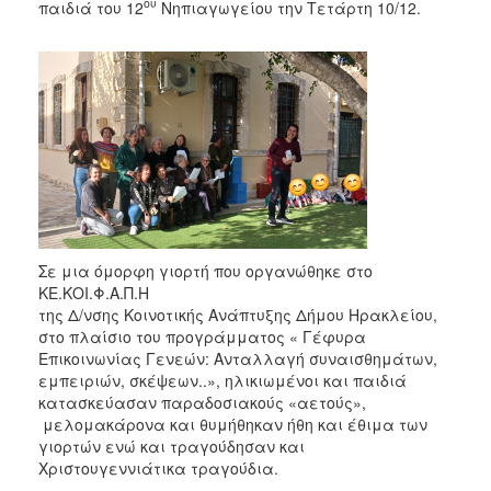
2018
ου
παιδιά του 12
Νηπιαγωγείου την Τετάρτη 10/12.
2017
2016
2015
2013
2012
2011
2010
2006
Σε μια όμορφη γιορτή που οργανώθηκε στο
ΚΕ.ΚΟΙ.Φ
της Δ/νσης Κοινοτικής Ανάπτυξης Δήμου Ηρακλείου,
στο πλαίσιο του προγράμματος « Γέφυρα
Επικοινωνίας Γενεών: Ανταλλαγή συναισθημάτων,
Ο
εμπειριών, σκέψεων..»,
ηλικιωμένοι και παιδιά
ΤΟΠΟΣ
κατασκεύασαν παραδοσιακούς «αετούς»,
ΜΑΣ
μελομακάρονα και θυμήθηκαν ήθη και έθιμα των
γιορτών ενώ και τραγούδησαν και
ΠΟΛΙΤΙΣΜΟΣ
Χριστουγεννιάτικα τραγούδια.