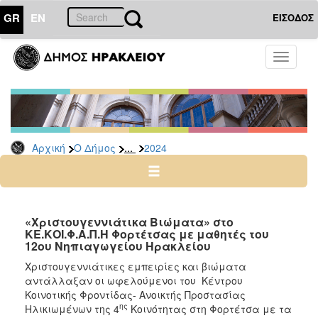
GR
EN
ΕΙΣΟΔΟΣ
Ο
Toggle
ΔΗΜΟΣ
navigati
Δελτία
Τύπου
Αρχείο
...
Αρχική
Ο Δήμος
2024
2026
2025
2024
2023
«Xριστουγεννιάτικα Βιώματα» στο
ΚΕ.ΚΟΙ.Φ.Α.Π.Η Φορτέτσας με μαθητές του
2022
12ου Νηπιαγωγείου Ηρακλείου
2021
Χριστουγεννιάτικες εμπειρίες και βιώματα
2020
αντάλλαξαν οι ωφελούμενοι του Κέντρου
Κοινοτικής Φροντίδας- Ανοικτής Προστασίας
2019
ης
Ηλικιωμένων της 4
Κοινότητας στη Φορτέτσα με τα