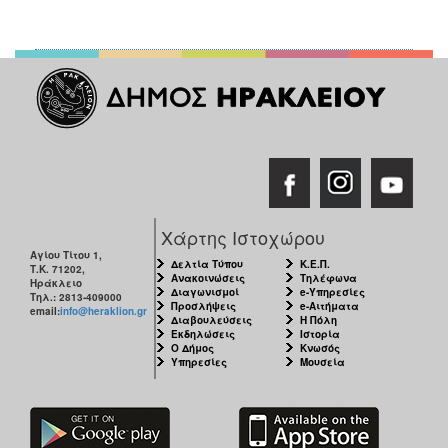
ΑΝΘΕΚΤΙΚΗ
ΠΟΛΗ
Χάρτης Ιστοχώρου
Αγίου Τίτου 1,
Δελτία Τύπου
Κ.Ε.Π.
Τ.Κ. 71202,
Ανακοινώσεις
Τηλέφωνα
Ηράκλειο
Διαγωνισμοί
e-Υπηρεσίες
Τηλ.: 2813-409000
Προσλήψεις
e-Αιτήματα
email:
info@heraklion.gr
Διαβουλεύσεις
Η Πόλη
Εκδηλώσεις
Ιστορία
Ο Δήμος
Κνωσός
Υπηρεσίες
Μουσεία