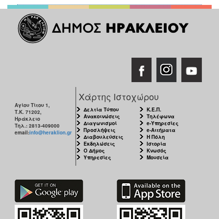
Χάρτης Ιστοχώρου
Αγίου Τίτου 1,
Δελτία Τύπου
Κ.Ε.Π.
Τ.Κ. 71202,
Ανακοινώσεις
Τηλέφωνα
Ηράκλειο
Διαγωνισμοί
e-Υπηρεσίες
Τηλ.: 2813-409000
Προσλήψεις
e-Αιτήματα
email:
info@heraklion.gr
Διαβουλεύσεις
Η Πόλη
Εκδηλώσεις
Ιστορία
Ο Δήμος
Κνωσός
Υπηρεσίες
Μουσεία