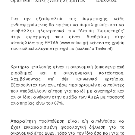
Οριστικοί Πίνακες Αποτελεσμάτων 14/08/2024
Για την εξασφάλιση της συμμετοχής, κάθε
ενδιαφερόμενος θα πρέπει να συμπληρώσει και να
υποβάλλει ηλεκτρονικά την “Αίτηση Συμμετοχής”
στην εφαρμογή που είναι διαθέσιμη στην
ιστοσελίδα της ΕΕΤΑΑ (www.eetaa.gr) κάνοντας χρήση
των κωδικών-διαπιστευτηρίων (κωδικών Taxisnet).
Κριτήρια επιλογής είναι η οικονομική (οικογενειακό
εισόδημα) και η οικογενειακή κατάσταση,
λαμβάνοντας υπ` όψη κοινωνικά κριτήρια.
Εξαιρούνται των ανωτέρω περιορισμών οι αιτούντες
που υποβάλλουν αίτηση για παιδί με αναπηρία και
αν οι ίδιοι ανήκουν στην ομάδα των ΑμεΑ με ποσοστό
αναπηρίας άνω του 67%.
Απαραίτητη προϋπόθεση είναι ο/η αιτών/ούσα να
έχει εκκαθαρισμένη φορολογική δήλωση για το
οικονομικό έτος 2023, τόσο για τον ίδιο όσο και για το