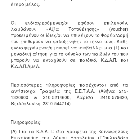
έτερο μέλος.
Οι ενδιαφερόμενες/οι εφόσον επιλεγούν,
λαμβάνουν «Αξία Τοποθέτησης» (voucher)
προκειμένου οι ίδιες/οι να επιλέξουν το Φορέα/Δομή
που επιθυμούν να φιλοξενηθεί το τέκνο τους. Κάθε
ενδιαφερόμενος/η μπορεί να υποβάλλει μια (1) και
μοναδική αίτηση για το σύνολο των παιδιών του που
μπορούν να ενταχθούν σε παιδικό, Κ.Δ.Α.Π. και
Κ.Δ.Α.Π.ΑμεΑ.
Περισσότερες πληροφορίες παρέχονται από τα
αντίστοιχα Γραφεία της Ε.Ε.Τ.Α.Α. (Αθήνα: 213-
1320600 & 210-5214600, Λάρισα: 2410-579620,
Θεσσαλονίκη: 2310-544714)
Πληροφορίες:
(Α) Για τα Κ.Δ.Α.Π.: στα γραφεία της Κοινωφελούς
Επιχείρησης του Δήμου Ηρακλείου (Τζουλιαδάκη