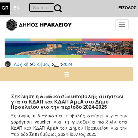
GR
EN
ΕΙΣΟΔΟΣ
Ο
Toggle
ΔΗΜΟΣ
navigati
Δελτία
Τύπου
Αρχείο
...
Αρχική
Ο Δήμος
2024
2026
2025
2024
2023
Ξεκίνησε η διαδικασία υποβολής αιτήσεων
για τα ΚΔΑΠ και ΚΔΑΠ ΑμεΑ στο Δήμο
2022
Ηρακλείου για την περίοδο 2024-2025
2021
Ξεκίνησε η διαδικασία υποβολής αιτήσεων για την
2020
χορήγηση voucher για τη φιλοξενία παιδιών στα
ΚΔΑΠ και ΚΔΑΠ ΑμεΑ του Δήμου Ηρακλείου για την
2019
περίοδο Σεπτέμβριος 2024-Ιούλιος 2025.