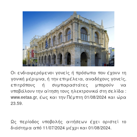
2018
2017
2016
2015
2013
2012
2011
2010
Οι ενδιαφερόμενοι γονείς ή πρόσωπα που έχουν τη
2006
γονική μέριμνα, ή την επιμέλεια, αναδόχους γονείς,
επιτρόπους ή συμπαραστάτες μπορούν να
υποβάλουν την αίτηση τους ηλεκτρονικά στη σελίδα :
www.eetaa.gr, έως και την Πέμπτη 01/08/2024 και ώρα
23.59.
Ο
ΤΟΠΟΣ
ΜΑΣ
Ως περίοδος υποβολής αιτήσεων έχει οριστεί το
ΠΟΛΙΤΙΣΜΟΣ
διάστημα από 11/07/2024 μέχρι και 01/08/2024.