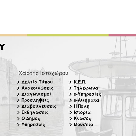
Χάρτης Ιστοχώρου
Δελτία Τύπου
Κ.Ε.Π.
Ανακοινώσεις
Τηλέφωνα
Διαγωνισμοί
e-Υπηρεσίες
Προσλήψεις
e-Αιτήματα
Διαβουλεύσεις
Η Πόλη
Εκδηλώσεις
Ιστορία
Ο Δήμος
Κνωσός
Υπηρεσίες
Μουσεία