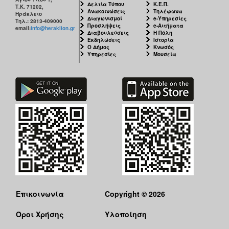
Δελτία Τύπου
Κ.Ε.Π.
Τ.Κ. 71202,
Ανακοινώσεις
Τηλέφωνα
Ηράκλειο
Διαγωνισμοί
e-Υπηρεσίες
Τηλ.: 2813-409000
Προσλήψεις
e-Αιτήματα
email:
info@heraklion.gr
Διαβουλεύσεις
Η Πόλη
Εκδηλώσεις
Ιστορία
Ο Δήμος
Κνωσός
Υπηρεσίες
Μουσεία
Επικοινωνία
Copyright © 2026
Όροι Χρήσης
Υλοποίηση