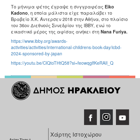
Το μήνυμα φέτος έγραψε η συγγραφέας
Eiko
Kadono
, η οποία μάλιστα είχε παραλάβει το
Βραβείο Χ.Κ. Άντερσεν 2018 στην Αθήνα, στο πλαίσιο
του 36ου Διεθνούς Συνεδρίου της ΙΒΒΥ, ενώ το
εικαστικό μέρος της αφίσας ανήκει στη
Nana Furiya.
https://www.ibby.org/awards-
activities/activities/international-childrens-book-day/icbd-
2024-sponsored-by-japan
https://youtu.be/ClQtoTHtQ58?si=feowqglfKeRAIl_Q
Χάρτης Ιστοχώρου
Αγίου Τίτου 1,