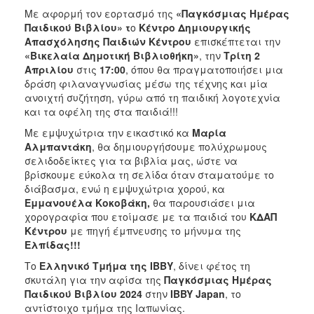
ΑΝΘΕΚΤΙΚΗ
Με αφορμή τον εορτασμό της
«Παγκόσμιας Ημέρας
ΠΟΛΗ
Παιδικού Βιβλίου» τ
ο
Κέντρο Δημιουργικής
Απασχόλησης Παιδιών Κέντρου
επισκέπτεται την
«Βικελαία Δημοτική Βιβλιοθήκη»
, την
Τρίτη 2
Απριλίου
στις
17:00
, όπου θα πραγματοποιήσει μια
δράση φιλαναγνωσίας μέσω της τέχνης και μία
ανοιχτή συζήτηση, γύρω από τη παιδική λογοτεχνία
και τα οφέλη της στα παιδιά!!!
Με εμψυχώτρια την εικαστικό κα
Μαρία
Αλμπαντάκη
, θα δημιουργήσουμε πολύχρωμους
σελιδοδείκτες για τα βιβλία μας, ώστε να
βρίσκουμε εύκολα τη σελίδα όταν σταματούμε το
διάβασμα, ενώ η εμψυχώτρια χορού, κα
Εμμανουέλα Κοκοβάκη,
θα παρουσιάσει μια
χορογραφία που ετοίμασε με τα παιδιά του
ΚΔΑΠ
Κέντρου
με πηγή έμπνευσης το μήνυμα της
Ελπίδας!!!
Το
Ελληνικό Τμήμα της ΙΒΒΥ
, δίνει φέτος τη
σκυτάλη για την αφίσα της
Παγκόσμιας Ημέρας
Παιδικού Βιβλίου 2024
στην
IBBY Japan
, το
αντίστοιχο τμήμα της Ιαπωνίας.