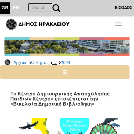
GR
EN
ΕΙΣΟΔΟΣ
Ο
Toggle
ΔΗΜΟΣ
navigati
Δελτία
Τύπου
Αρχείο
...
Αρχική
Ο Δήμος
2024
2026
2025
2024
2023
Tο Κέντρο Δημιουργικής Απασχόλησης
Παιδιών Κέντρου επισκέπτεται την
2022
«Βικελαία Δημοτική Βιβλιοθήκη»
2021
2020
2019