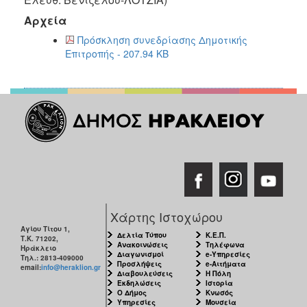
2018
Αρχεία
2017
Πρόσκληση συνεδρίασης Δημοτικής
2016
Επιτροπής - 207.94 KB
2015
2013
2012
2011
2010
2006
Χάρτης Ιστοχώρου
Αγίου Τίτου 1,
Ο
Δελτία Τύπου
Κ.Ε.Π.
Τ.Κ. 71202,
ΤΟΠΟΣ
Ανακοινώσεις
Τηλέφωνα
Ηράκλειο
ΜΑΣ
Διαγωνισμοί
e-Υπηρεσίες
Τηλ.: 2813-409000
Προσλήψεις
e-Αιτήματα
email:
info@heraklion.gr
Διαβουλεύσεις
Η Πόλη
ΠΟΛΙΤΙΣΜΟΣ
Εκδηλώσεις
Ιστορία
Ο Δήμος
Κνωσός
Υπηρεσίες
Μουσεία