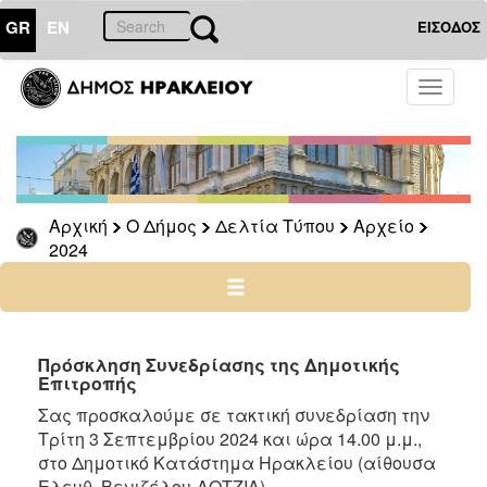
GR
EN
ΕΙΣΟΔΟΣ
Ο
Toggle
ΔΗΜΟΣ
navigati
Δελτία
Τύπου
Αρχείο
Αρχική
Ο Δήμος
Δελτία Τύπου
Αρχείο
2026
2024
2025
2024
2023
2022
Πρόσκληση Συνεδρίασης της Δημοτικής
Επιτροπής
2021
Σας προσκαλούμε σε τακτική συνεδρίαση την
2020
Τρίτη 3 Σεπτεμβρίου 2024 και ώρα 14.00 μ.μ.,
2019
στο Δημοτικό Κατάστημα Ηρακλείου (αίθουσα
Ελευθ. Βενιζέλου-ΛΟΤΖΙΑ)