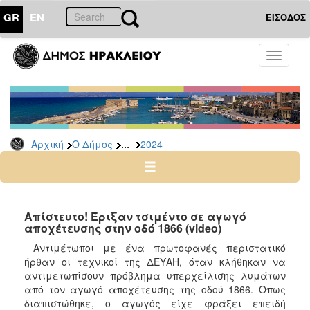
GR
EN
ΕΙΣΟΔΟΣ
Ο
Toggle
ΔΗΜΟΣ
navigati
Δελτία
Τύπου
Αρχείο
...
Αρχική
Ο Δήμος
2024
2026
2025
2024
2023
Απίστευτο! Έριξαν τσιμέντο σε αγωγό
αποχέτευσης στην οδό 1866 (video)
2022
Αντιμέτωποι με ένα πρωτοφανές περιστατικό
2021
ήρθαν οι τεχνικοί της ΔΕΥΑΗ, όταν κλήθηκαν να
2020
αντιμετωπίσουν πρόβλημα υπερχείλισης λυμάτων
από τον αγωγό αποχέτευσης της οδού 1866. Όπως
2019
διαπιστώθηκε, ο αγωγός είχε φράξει επειδή