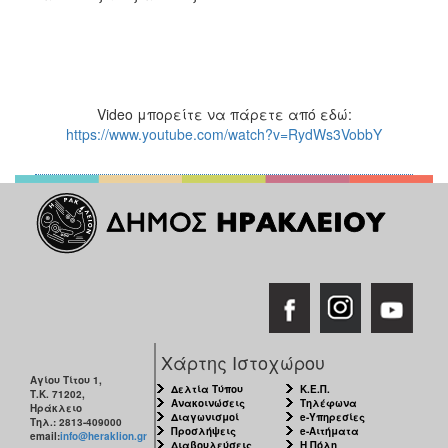
Video μπορείτε να πάρετε από εδώ:
https://www.youtube.com/watch?v=RydWs3VobbY
Χάρτης Ιστοχώρου
Αγίου Τίτου 1,
Δελτία Τύπου
Κ.Ε.Π.
Τ.Κ. 71202,
Ανακοινώσεις
Τηλέφωνα
Ηράκλειο
Διαγωνισμοί
e-Υπηρεσίες
Τηλ.: 2813-409000
Προσλήψεις
e-Αιτήματα
email:
info@heraklion.gr
Διαβουλεύσεις
Η Πόλη