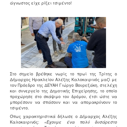
2018
άγνωστος είχε ρίξει τσιμέντο!
2017
2016
2015
2013
2012
2011
2010
2006
Στο σημείο βρέθηκε νωρίς το πρωί της Τρίτης ο
Δήμαρχος Ηρακλείου Αλέξης Καλοκαιρινός μαζί με
τον Πρόεδρο της ΔΕΥΑΗ Γιώργο Βουρεξάκη, στελέχη
και συνεργείο της Δημοτικής Επιχείρησης, το οποίο
προχώρησε στο σκάψιμο του δρόμου, έτσι ώστε να
Ο
ΤΟΠΟΣ
μπορέσουν να σπάσουν και να απομακρύνουν το
ΜΑΣ
τσιμέντο.
Όπως χαρακτηριστικά δήλωσε ο Δήμαρχος Αλέξης
ΠΟΛΙΤΙΣΜΟΣ
Καλοκαιρινός:
«Έχουμε ένα πολύ δυσάρεστο