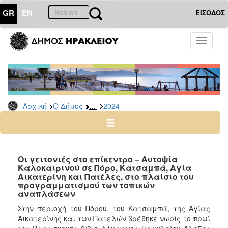
GR
EN
ΕΙΣΟΔΟΣ
Ο
Toggle
ΔΗΜΟΣ
navigati
Δελτία
Τύπου
Αρχείο
...
Αρχική
Ο Δήμος
2024
2026
2025
2024
2023
Οι γειτονιές στο επίκεντρο – Αυτοψία
Καλοκαιρινού σε Πόρο, Κατσαμπά, Αγία
2022
Αικατερίνη και Πατέλες, στο πλαίσιο του
2021
προγραμματισμού των τοπικών
αναπλάσεων
2020
Στην περιοχή του Πόρου, του Κατσαμπά, της Αγίας
2019
Αικατερίνης και των Πατελών βρέθηκε νωρίς το πρωί