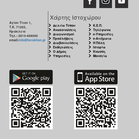
Χάρτης Ιστοχώρου
Αγίου Τίτου 1,
Δελτία Τύπου
Κ.Ε.Π.
Τ.Κ. 71202,
Ανακοινώσεις
Τηλέφωνα
Ηράκλειο
Διαγωνισμοί
e-Υπηρεσίες
Τηλ.: 2813-409000
Προσλήψεις
e-Αιτήματα
email:
info@heraklion.gr
Διαβουλεύσεις
Η Πόλη
Εκδηλώσεις
Ιστορία
Ο Δήμος
Κνωσός
Υπηρεσίες
Μουσεία