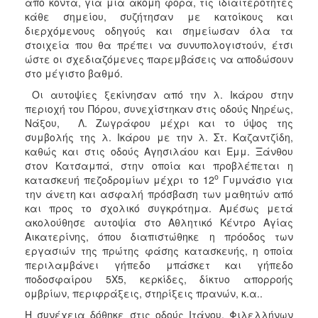
από κοντά, για μια ακόμη φορά, τις ιδιαιτερότητες
ΑΝΘΕΚΤΙΚΗ
κάθε σημείου, συζήτησαν με κατοίκους και
ΠΟΛΗ
διερχόμενους οδηγούς και σημείωσαν όλα τα
στοιχεία που θα πρέπει να συνυπολογιστούν, έτσι
ώστε οι σχεδιαζόμενες παρεμβάσεις να αποδώσουν
στο μέγιστο βαθμό.
Οι αυτοψίες ξεκίνησαν από την λ. Ικάρου στην
περιοχή του Πόρου, συνεχίστηκαν στις οδούς Νηρέως,
Νάξου, Λ. Ζωγράφου μέχρι και το ύψος της
συμβολής της λ. Ικάρου με την λ. Στ. Καζαντζίδη,
καθώς και στις οδούς Αγησιλάου και Εμμ. Ξάνθου
στον Κατσαμπά, στην οποία και προβλέπεται η
ο
κατασκευή πεζοδρομίων μέχρι το 12
Γυμνάσιο για
την άνετη και ασφαλή πρόσβαση των μαθητών από
και προς το σχολικό συγκρότημα. Αμέσως μετά
ακολούθησε αυτοψία στο Αθλητικό Κέντρο Αγίας
Αικατερίνης, όπου διαπιστώθηκε η πρόοδος των
εργασιών της πρώτης φάσης κατασκευής, η οποία
περιλαμβάνει γήπεδο μπάσκετ και γήπεδο
ποδοσφαίρου 5Χ5, κερκίδες, δίκτυο απορροής
ομβρίων, περιφράξεις, στηρίξεις πρανών, κ.α..
Η συνέχεια δόθηκε στις οδούς Ιτάνου, Φιλελλήνων