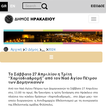
GR
EN
ΕΙΣΟΔΟΣ
Ο
Toggle
ΔΗΜΟΣ
navigati
Δελτία
Τύπου
Αρχείο
...
Αρχική
Ο Δήμος
2024
2026
2025
2024
2023
Το Σάββατο 27 Απριλίου η Τρίτη
“Χαρτοδιαδρομή” από τον Ναό Αγίου Πέτρου
2022
των Δομηνικανών
2021
Από τον Ναό Αγίου Πέτρου των Δομηνικανών το Σάββατο 27 Απριλίου
2020
στις 11:00 το πρωί, θα ξεκινήσει η τρίτη ξενάγηση στο Ηράκλειο στα
πλαίσια του κύκλου δράσεων «Χαρτοδιαδρομές… στο Δήμο μας» τον
2019
οποίο διοργανώνει η Αντιδημαρχία Εθελοντισμού με τη συνεργασία
της Εθελοντικής ομάδας Φιλόπολις.