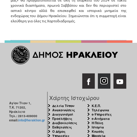
μας» θα πραγματοποιείται σε όλη τη διάρκεια του 2024 σε τακτά
ΑΝΘΕΚΤΙΚΗ
χρονικά διαστήματα, πρωινά Σαββάτου και δεν θα περιοριστεί στο
ΠΟΛΗ
αστικό κέντρο αλλά θα επισκεφθεί και ιστορικά μνημεία της
ενδοχώρας του Δήμου Ηρακλείου. Σημειώνεται ότι η συμμετοχή είναι
ελεύθερη για όλες τις Χαρτοδιαδρομές.
Χάρτης Ιστοχώρου
Αγίου Τίτου 1,
Δελτία Τύπου
Κ.Ε.Π.
Τ.Κ. 71202,
Ανακοινώσεις
Τηλέφωνα
Ηράκλειο
Διαγωνισμοί
e-Υπηρεσίες
Τηλ.: 2813-409000
Προσλήψεις
e-Αιτήματα
email:
info@heraklion.gr
Διαβουλεύσεις
Η Πόλη
Εκδηλώσεις
Ιστορία
Ο Δήμος
Κνωσός
Υπηρεσίες
Μουσεία