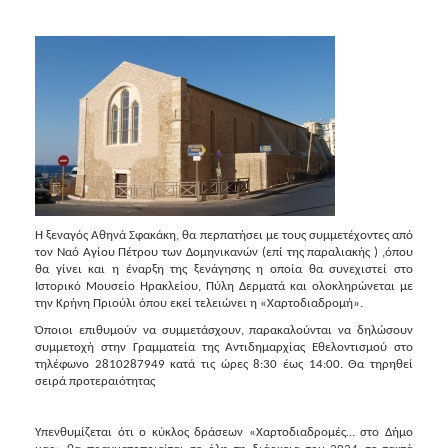
2018
2017
2016
2015
2013
2012
2011
2010
Η ξεναγός Αθηνά Σφακάκη, θα περπατήσει με τους συμμετέχοντες από
2006
τον Ναό Αγίου Πέτρου των Δομηνικανών (επί της παραλιακής ) ,όπου
θα γίνει και η έναρξη της ξενάγησης η οποία θα συνεχιστεί στο
Ιστορικό Μουσείο Ηρακλείου, Πύλη Δερματά και ολοκληρώνεται με
την Κρήνη Πριούλι όπου εκεί τελειώνει η «Χαρτοδιαδρομή».
Όποιοι επιθυμούν να συμμετάσχουν, παρακαλούνται να δηλώσουν
Ο
συμμετοχή στην Γραμματεία της Αντιδημαρχίας Εθελοντισμού στο
ΤΟΠΟΣ
τηλέφωνο 2810287949 κατά τις ώρες 8:30 έως 14:00. Θα τηρηθεί
ΜΑΣ
σειρά προτεραιότητας
ΠΟΛΙΤΙΣΜΟΣ
Υπενθυμίζεται ότι ο κύκλος δράσεων «Χαρτοδιαδρομές… στο Δήμο