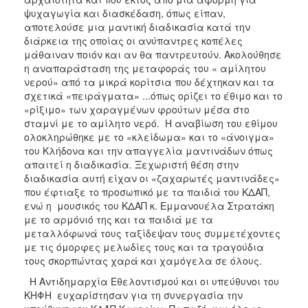
ΑΝΘΕΚΤΙΚΗ
ψυχαγωγία και διασκέδαση, όπως είπαν,
ΠΟΛΗ
αποτελούσε μια μαντική διαδικασία κατά την
διάρκεια της οποίας οι ανύπαντρες κοπέλες
μάθαιναν ποιόν και αν θα παντρευτούν. Ακολούθησε
η αναπαράσταση της μεταφοράς του « αμίλητου
νερού» από τα μικρά κορίτσια που δέχτηκαν και τα
σχετικά «πειράγματα» ...όπως ορίζει το έθιμο και το
«ρίξιμο» των χαραγμένων φρούτων μέσα στο
σταμνί με το αμίλητο νερό. Η αναβίωση του εθίμου
ολοκληρώθηκε με το «κλείδωμα» και το «άνοιγμα»
του Κλήδονα και την απαγγελία μαντινάδων όπως
απαιτεί η διαδικασία. Ξεχωριστή θέση στην
διαδικασία αυτή είχαν οι «ζαχαρωτές μαντινάδες»
που έφτιαξε το προσωπικό με τα παιδιά του ΚΔΑΠ,
ενώ η μουσικός του ΚΔΑΠ κ. Εμμανουέλα Στρατάκη
με το αρμόνιό της και τα παιδιά με τα
μεταλλόφωνά τους ταξίδεψαν τους συμμετέχοντες
με τις όμορφες μελωδίες τους και τα τραγούδια
τους σκορπώντας χαρά και χαμόγελα σε όλους.
Η Αντιδημαρχία Εθελοντισμού και οι υπεύθυνοι του
ΚΗΦΗ ευχαρίστησαν για τη συνεργασία την