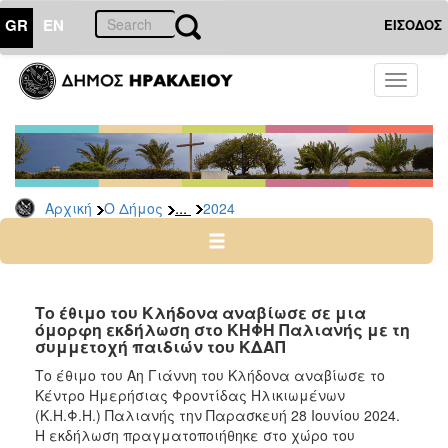
GR
EN
ΕΙΣΟΔΟΣ
Ο
Toggle
ΔΗΜΟΣ
navigati
Δελτία
Τύπου
Αρχείο
...
Αρχική
Ο Δήμος
2024
2026
2025
2024
2023
Το έθιμο του Κλήδονα αναβίωσε σε μια
όμορφη εκδήλωση στο ΚΗΦΗ Παλιανής με τη
2022
συμμετοχή παιδιών του ΚΔΑΠ
2021
Το έθιμο του Αη Γιάννη του Κλήδονα αναβίωσε το
2020
Κέντρο Ημερήσιας Φροντίδας Ηλικιωμένων
(Κ.Η.Φ.Η.) Παλιανής την Παρασκευή 28 Ιουνίου 2024.
2019
Η εκδήλωση πραγματοποιήθηκε στο χώρο του