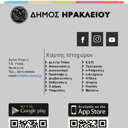
Χάρτης Ιστοχώρου
Αγίου Τίτου 1,
Δελτία Τύπου
Κ.Ε.Π.
Τ.Κ. 71202,
Ανακοινώσεις
Τηλέφωνα
Ηράκλειο
Διαγωνισμοί
e-Υπηρεσίες
Τηλ.: 2813-409000
Προσλήψεις
e-Αιτήματα
email:
info@heraklion.gr
Διαβουλεύσεις
Η Πόλη
Εκδηλώσεις
Ιστορία
Ο Δήμος
Κνωσός
Υπηρεσίες
Μουσεία