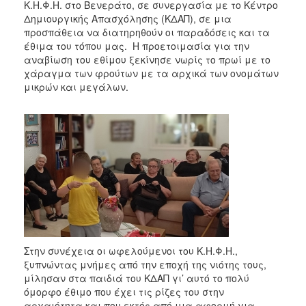
2018
Κ.Η.Φ.Η. στο Βενεράτο, σε συνεργασία με το Κέντρο
Δημιουργικής Απασχόλησης (ΚΔΑΠ), σε μια
2017
προσπάθεια να διατηρηθούν οι παραδόσεις και τα
2016
έθιμα του τόπου μας. Η προετοιμασία για την
αναβίωση του εθίμου ξεκίνησε νωρίς το πρωί με το
2015
χάραγμα των φρούτων με τα αρχικά των ονομάτων
2013
μικρών και μεγάλων.
2012
2011
2010
2006
Ο
ΤΟΠΟΣ
Στην συνέχεια οι ωφελούμενοι του Κ.Η.Φ.Η.,
ΜΑΣ
ξυπνώντας μνήμες από την εποχή της νιότης τους,
μίλησαν στα παιδιά του ΚΔΑΠ γι’ αυτό το πολύ
ΠΟΛΙΤΙΣΜΟΣ
όμορφο έθιμο που έχει τις ρίζες του στην
αρχαιότητα και που εκτός από μια αφορμή για