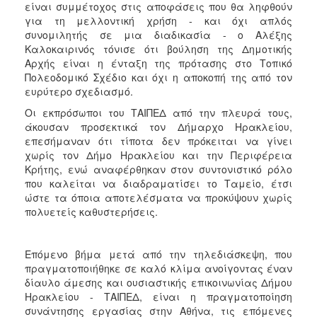
είναι συμμέτοχος στις αποφάσεις που θα ληφθούν
ΑΝΘΕΚΤΙΚΗ
ΠΟΛΗ
για τη μελλοντική χρήση - και όχι απλός
συνομιλητής σε μια διαδικασία - ο Αλέξης
Καλοκαιρινός τόνισε ότι βούληση της Δημοτικής
Αρχής είναι η ένταξη της πρότασης στο Τοπικό
Πολεοδομικό Σχέδιο και όχι η αποκοπή της από τον
ευρύτερο σχεδιασμό.
Οι εκπρόσωποι του ΤΑΙΠΕΔ από την πλευρά τους,
άκουσαν προσεκτικά τον Δήμαρχο Ηρακλείου,
επεσήμαναν ότι τίποτα δεν πρόκειται να γίνει
χωρίς τον Δήμο Ηρακλείου και την Περιφέρεια
Κρήτης, ενώ αναφέρθηκαν στον συντονιστικό ρόλο
που καλείται να διαδραματίσει το Ταμείο, έτσι
ώστε τα όποια αποτελέσματα να προκύψουν χωρίς
πολυετείς καθυστερήσεις.
Επόμενο βήμα μετά από την τηλεδιάσκεψη, που
πραγματοποιήθηκε σε καλό κλίμα ανοίγοντας έναν
δίαυλο άμεσης και ουσιαστικής επικοινωνίας Δήμου
Ηρακλείου - ΤΑΙΠΕΔ, είναι η πραγματοποίηση
συνάντησης εργασίας στην Αθήνα, τις επόμενες