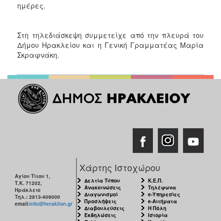
ημέρες.
Στη τηλεδιάσκεψη συμμετείχε από την πλευρά του
Δήμου Ηρακλείου και η Γενική Γραμματέας Μαρία
Σκραφνάκη.
Χάρτης Ιστοχώρου
Αγίου Τίτου 1,
Δελτία Τύπου
Κ.Ε.Π.
Τ.Κ. 71202,
Ανακοινώσεις
Τηλέφωνα
Ηράκλειο
Διαγωνισμοί
e-Υπηρεσίες
Τηλ.: 2813-409000
Προσλήψεις
e-Αιτήματα
email:
info@heraklion.gr
Διαβουλεύσεις
Η Πόλη
Εκδηλώσεις
Ιστορία