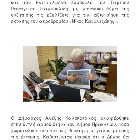
2018
και τον Εντεταλμένο Σύμβουλο του Ταμείου
Παναγιώτη Σταμπουλίδη, με μοναδικό θέμα της
2017
συζήτησης τις εξελίξεις για την αξιοποίηση της
2016
έκτασης του αεροδρομίου «Νίκος Καζαντζάκης».
2015
2013
2012
2011
2010
2006
Ο
ΤΟΠΟΣ
ΜΑΣ
Ο Δήμαρχος Αλέξης Καλοκαιρινός αναφέρθηκε
στην διπλή αρμοδιότητα του Δήμου Ηρακλείου, τόσο
ΠΟΛΙΤΙΣΜΟΣ
χωροταξικά όσο και ως ιδιοκτήτη μεγάλου μέρους
της έκτασης. Καθιστώντας σαφές ότι ο Δήμος θα