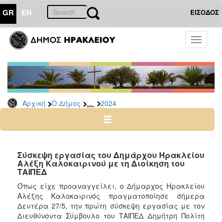
GR
EN
ΕΙΣΟΔΟΣ
Ο
Toggle
ΔΗΜΟΣ
navigati
Δελτία
Τύπου
Αρχείο
...
Αρχική
Ο Δήμος
2024
2026
2025
2024
2023
Σύσκεψη εργασίας του Δημάρχου Ηρακλείου
Αλέξη Καλοκαιρινού με τη Διοίκηση του
2022
ΤΑΙΠΕΔ
2021
Όπως είχε προαναγγείλει, ο Δήμαρχος Ηρακλείου
2020
Αλέξης Καλοκαιρινός πραγματοποίησε σήμερα
Δευτέρα 27/5, την πρώτη σύσκεψη εργασίας με τον
2019
Διευθύνοντα Σύμβουλο του ΤΑΙΠΕΔ Δημήτρη Πολίτη