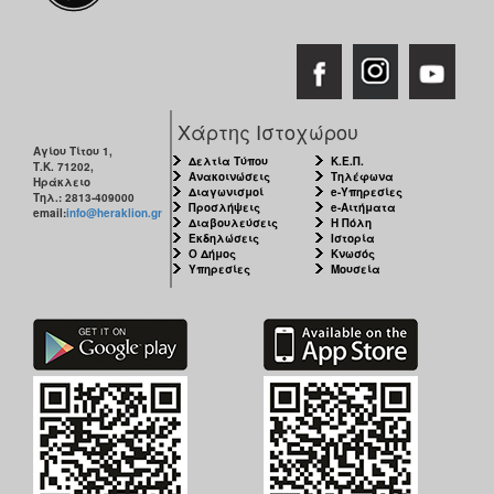
Χάρτης Ιστοχώρου
Αγίου Τίτου 1,
Δελτία Τύπου
Κ.Ε.Π.
Τ.Κ. 71202,
Ανακοινώσεις
Τηλέφωνα
Ηράκλειο
Διαγωνισμοί
e-Υπηρεσίες
Τηλ.: 2813-409000
Προσλήψεις
e-Αιτήματα
email:
info@heraklion.gr
Διαβουλεύσεις
Η Πόλη
Εκδηλώσεις
Ιστορία
Ο Δήμος
Κνωσός
Υπηρεσίες
Μουσεία