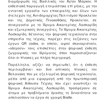
διαμόρφωση της Βασιλικής του Αγίου Μάρκου. Η
εκθεσιακή παραγωγή ετοιμάστηκε επί μήνες, με την
εντατική εργασία των επικεφαλής και όλων των
στελεχών της Αντιδημαρχίας Πολιτισμού Ηρακλείου
και της Δημοτικής Πινακοθήκης Ηρακλείου, σε
συνεργασία με το Ίδρυμα Αικατερίνης Λασκαρίδη
και εξωτερικούς συνεργάτες. Το Ίδρυμα Αικατερίνης
Λασκαρίδη, θέτοντας την ψηφιακή τεχνολογία στην
υπηρεσία της τέχνης, παρέχει στις λεζάντες των
έργων QR codes, οι οποίοι, αφού σκαναριστούν,
«οδηγούν» τους επισκέπτες στην ψηφιακή έκθεση
ζωγραφικής του Ιδρύματος όπου παρουσιάζονται
όλοι οι πίνακες με πλήρη περιγραφή.
Παράλληλα, αξίζει να σημειωθεί, ότι η έκθεση
περιλαμβάνει και δυο απτικούς πίνακες του
Βολανάκη που με εξελιγμένη ψηφιακή τεχνολογία,
μέσα από μια εφαρμογή από την πρωτοποριακή
ψηφιακή Αίθουσα Τέχνης που έχει αναπτύξει το
Ίδρυμα Αικατερίνης Λασκαρίδη, προσφέρουν σε
άτομα με προβλήματα όρασης τη δυνατότητα να
απολαύσουν τα έργα σε γραφή Braille.