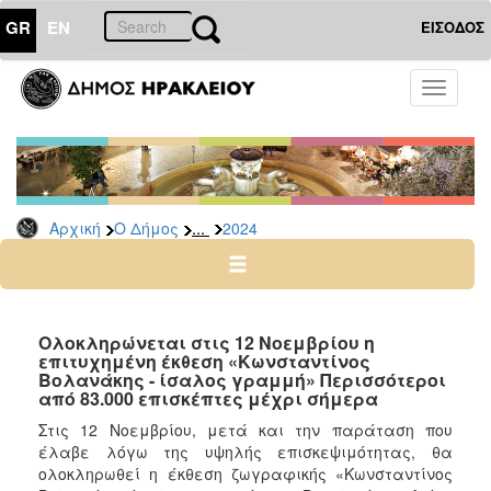
GR
EN
ΕΙΣΟΔΟΣ
Ο
Toggle
ΔΗΜΟΣ
navigati
Δελτία
Τύπου
Αρχείο
...
Αρχική
Ο Δήμος
2024
2026
2025
2024
2023
Ολοκληρώνεται στις 12 Νοεμβρίου η
επιτυχημένη έκθεση «Κωνσταντίνος
2022
Βολανάκης - ίσαλος γραμμή» Περισσότεροι
2021
από 83.000 επισκέπτες μέχρι σήμερα
2020
Στις 12 Νοεμβρίου, μετά και την παράταση που
έλαβε λόγω της υψηλής επισκεψιμότητας, θα
2019
ολοκληρωθεί η έκθεση ζωγραφικής «Κωνσταντίνος