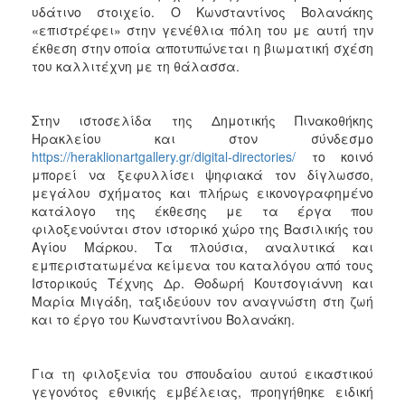
υδάτινο στοιχείο. Ο Κωνσταντίνος Βολανάκης
«επιστρέφει» στην γενέθλια πόλη του με αυτή την
έκθεση στην οποία αποτυπώνεται η βιωματική σχέση
του καλλιτέχνη με τη θάλασσα.
Στην ιστοσελίδα της Δημοτικής Πινακοθήκης
Ηρακλείου και στον σύνδεσμο
https://heraklionartgallery.gr/digital-directories/
το κοινό
μπορεί να ξεφυλλίσει ψηφιακά τον δίγλωσσο,
μεγάλου σχήματος και πλήρως εικονογραφημένο
κατάλογο της έκθεσης με τα έργα που
φιλοξενούνται στον ιστορικό χώρο της Βασιλικής του
Αγίου Μάρκου. Τα πλούσια, αναλυτικά και
εμπεριστατωμένα κείμενα του καταλόγου από τους
Ιστορικούς Τέχνης Δρ. Θοδωρή Κουτσογιάννη και
Μαρία Μιγάδη, ταξιδεύουν τον αναγνώστη στη ζωή
και το έργο του Κωνσταντίνου Βολανάκη.
Για τη φιλοξενία του σπουδαίου αυτού εικαστικού
γεγονότος εθνικής εμβέλειας, προηγήθηκε ειδική