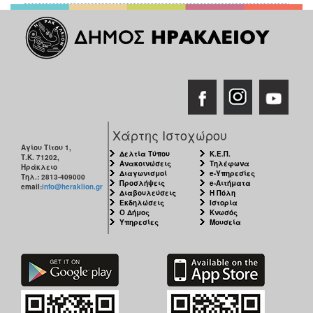
Χάρτης Ιστοχώρου
Αγίου Τίτου 1,
Δελτία Τύπου
Κ.Ε.Π.
Τ.Κ. 71202,
Ανακοινώσεις
Τηλέφωνα
Ηράκλειο
Διαγωνισμοί
e-Υπηρεσίες
Τηλ.: 2813-409000
Προσλήψεις
e-Αιτήματα
email:
info@heraklion.gr
Διαβουλεύσεις
Η Πόλη
Εκδηλώσεις
Ιστορία
Ο Δήμος
Κνωσός
Υπηρεσίες
Μουσεία