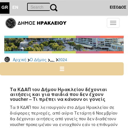
GR
EN
ΕΙΣΟΔΟΣ
Ο
Toggle
ΔΗΜΟΣ
navigati
Δελτία
Τύπου
Αρχείο
...
Αρχική
Ο Δήμος
2024
2026
2025
2024
2023
Τα ΚΔΑΠ του Δήμου Ηρακλείου δέχονται
αιτήσεις και για παιδιά που δεν έχουν
2022
voucher – Τι πρέπει να κάνουν οι γονείς
2021
Τα 9 ΚΔΑΠ που λειτουργούν στο Δήμο Ηρακλείου σε
2020
διάφορες περιοχές, από αύριο Τετάρτη 6 Νοεμβρίου
θα δέχονται αιτήσεις από γονείς που δεν διαθέτουν
2019
voucher προκειμένου να ενταχθούν εάν το επιθυμούν