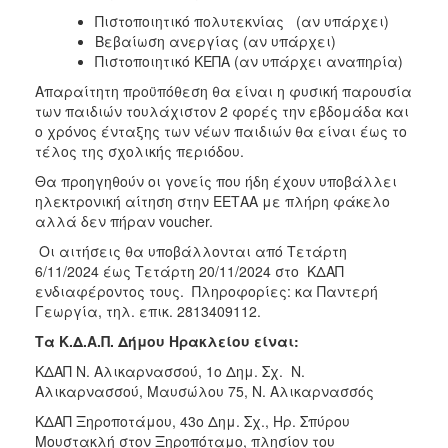
Πιστοποιητικό πολυτεκνίας (αν υπάρχει)
Βεβαίωση ανεργίας (αν υπάρχει)
Πιστοποιητικό ΚΕΠΑ (αν υπάρχει αναπηρία)
Απαραίτητη προϋπόθεση θα είναι η φυσική παρουσία
των παιδιών τουλάχιστον 2 φορές την εβδομάδα και
ο χρόνος ένταξης των νέων παιδιών θα είναι έως το
τέλος της σχολικής περιόδου.
Θα προηγηθούν οι γονείς που ήδη έχουν υποβάλλει
ηλεκτρονική αίτηση στην ΕΕΤΑΑ με πλήρη φάκελο
αλλά δεν πήραν voucher.
Οι αιτήσεις θα υποβάλλονται από Τετάρτη
6/11/2024 έως Τετάρτη 20/11/2024 στο ΚΔΑΠ
ενδιαφέροντος τους. Πληροφορίες: κα Παντερή
Γεωργία, τηλ. επικ. 2813409112.
Τα Κ.Δ.Α.Π. Δήμου Ηρακλείου είναι:
ΚΔΑΠ Ν. Αλικαρνασσού, 1ο Δημ. Σχ. Ν.
Αλικαρνασσού, Μαυσώλου 75, Ν. Αλικαρνασσός
ΚΔΑΠ Ξηροποτάμου, 43ο Δημ. Σχ., Ηρ. Σπύρου
Μουστακλή στον Ξηροπόταμο, πλησίον του